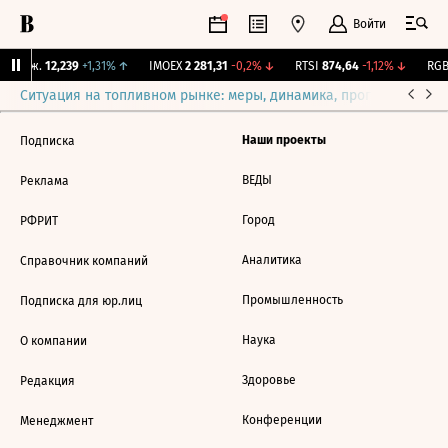
Войти
 Бирж.
12,239
+1,31%
↑
IMOEX
2 281,31
-0,2%
↓
RTSI
874,64
-1,12%
↓
RGB
Ситуация на топливном рынке: меры, динамика, прогнозы
Выб
Наши проекты
Подписка
ВЕДЫ
Реклама
Город
РФРИТ
Аналитика
Справочник компаний
Промышленность
Подписка для юр.лиц
Наука
О компании
Здоровье
Редакция
Конференции
Менеджмент