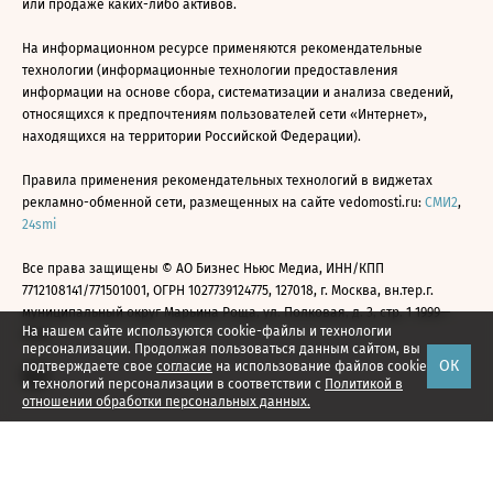
или продаже каких-либо активов.
На информационном ресурсе применяются рекомендательные
технологии (информационные технологии предоставления
информации на основе сбора, систематизации и анализа сведений,
относящихся к предпочтениям пользователей сети «Интернет»,
находящихся на территории Российской Федерации).
Правила применения рекомендательных технологий в виджетах
рекламно-обменной сети, размещенных на сайте vedomosti.ru:
СМИ2
,
24smi
Все права защищены © АО Бизнес Ньюс Медиа, ИНН/КПП
7712108141/771501001, ОГРН 1027739124775, 127018, г. Москва, вн.тер.г.
муниципальный округ Марьина Роща, ул. Полковая, д. 3, стр. 1 1999—
На нашем сайте используются cookie-файлы и технологии
2026
персонализации. Продолжая пользоваться данным сайтом, вы
ОК
подтверждаете свое
согласие
на использование файлов cookie
и технологий персонализации в соответствии с
Политикой в
отношении обработки персональных данных.