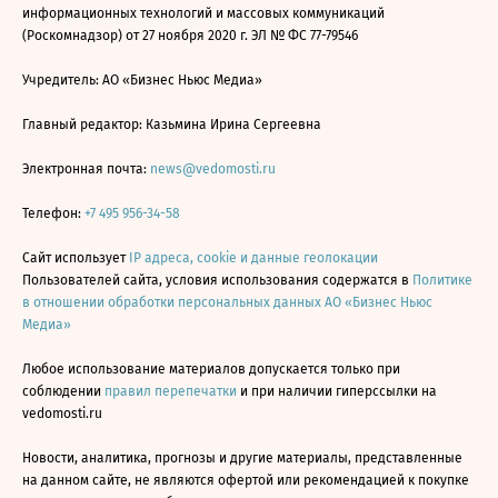
информационных технологий и массовых коммуникаций
(Роскомнадзор) от 27 ноября 2020 г. ЭЛ № ФС 77-79546
Учредитель: АО «Бизнес Ньюс Медиа»
Главный редактор: Казьмина Ирина Сергеевна
Электронная почта:
news@vedomosti.ru
Телефон:
+7 495 956-34-58
Сайт использует
IP адреса, cookie и данные геолокации
Пользователей сайта, условия использования содержатся в
Политике
в отношении обработки персональных данных АО «Бизнес Ньюс
Медиа»
Любое использование материалов допускается только при
соблюдении
правил перепечатки
и при наличии гиперссылки на
vedomosti.ru
Новости, аналитика, прогнозы и другие материалы, представленные
на данном сайте, не являются офертой или рекомендацией к покупке