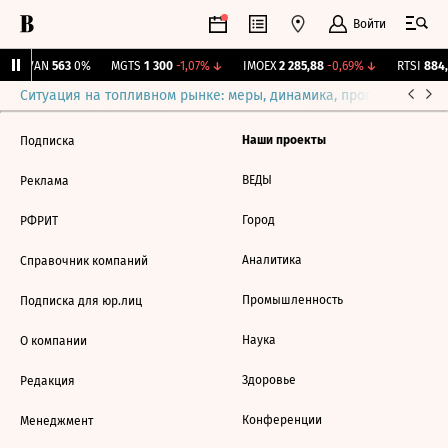
Войти
AVAN
563
0%
MGTS
1 300
-1,07%
↓
IMOEX
2 285,88
-0,69%
↓
RTSI
884,
Ситуация на топливном рынке: меры, динамика, прогнозы
Выб
Наши проекты
Подписка
ВЕДЫ
Реклама
Город
РФРИТ
Аналитика
Справочник компаний
Промышленность
Подписка для юр.лиц
Наука
О компании
Здоровье
Редакция
Конференции
Менеджмент