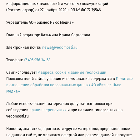
информационных технологий и массовых коммуникаций
(Роскомнадзор) от 27 ноября 2020 г. ЭЛ № ФС 77-79546
Учредитель: АО «Бизнес Ньюс Медиа»
Главный редактор: Казьмина Ирина Сергеевна
Электронная почта:
news@vedomosti.ru
Телефон:
+7 495 956-34-58
Сайт использует
IP адреса, cookie и данные геолокации
Пользователей сайта, условия использования содержатся в
Политике
в отношении обработки персональных данных АО «Бизнес Ньюс
Медиа»
Любое использование материалов допускается только при
соблюдении
правил перепечатки
и при наличии гиперссылки на
vedomosti.ru
Новости, аналитика, прогнозы и другие материалы, представленные
на данном сайте, не являются офертой или рекомендацией к покупке