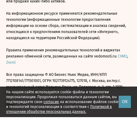
или продаже каких-либо активов.
На информационном ресурсе применяются рекомендательные
технологии (информационные технологии предоставления
информации на основе сбора, систематизации и анализа сведений,
относящихся к предпочтениям пользователей сети «Интернет»,
находящихся на территории Российской Федерации).
Правила применения рекомендательных технологий в виджетах
рекламно-обменной сети, размещенных на сайте vedomosti.ru:
СМИ2
,
24smi
Все права защищены © АО Бизнес Ньюс Медиа, ИНН/КПП
7712108141/771501001, ОГРН 1027739124775, 127018, г. Москва, вн.тер.г.
муниципальный округ Марьина Роща, ул. Полковая, д. 3, стр. 1 1999—
На нашем сайте используются cookie-файлы и технологии
2026
персонализации. Продолжая пользоваться данным сайтом, вы
ОК
подтверждаете свое
согласие
на использование файлов cookie
и технологий персонализации в соответствии с
Политикой в
отношении обработки персональных данных.