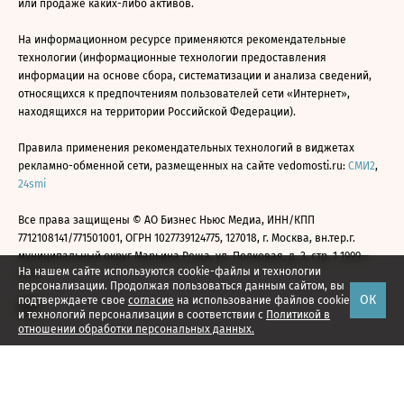
или продаже каких-либо активов.
На информационном ресурсе применяются рекомендательные
технологии (информационные технологии предоставления
информации на основе сбора, систематизации и анализа сведений,
относящихся к предпочтениям пользователей сети «Интернет»,
находящихся на территории Российской Федерации).
Правила применения рекомендательных технологий в виджетах
рекламно-обменной сети, размещенных на сайте vedomosti.ru:
СМИ2
,
24smi
Все права защищены © АО Бизнес Ньюс Медиа, ИНН/КПП
7712108141/771501001, ОГРН 1027739124775, 127018, г. Москва, вн.тер.г.
муниципальный округ Марьина Роща, ул. Полковая, д. 3, стр. 1 1999—
На нашем сайте используются cookie-файлы и технологии
2026
персонализации. Продолжая пользоваться данным сайтом, вы
ОК
подтверждаете свое
согласие
на использование файлов cookie
и технологий персонализации в соответствии с
Политикой в
отношении обработки персональных данных.