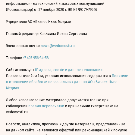
информационных технологий и массовых коммуникаций
(Роскомнадзор) от 27 ноября 2020 г. ЭЛ № ФС 77-79546
Учредитель: АО «Бизнес Ньюс Медиа»
Главный редактор: Казьмина Ирина Сергеевна
Электронная почта:
news@vedomosti.ru
Телефон:
+7 495 956-34-58
Сайт использует
IP адреса, cookie и данные геолокации
Пользователей сайта, условия использования содержатся в
Политике
в отношении обработки персональных данных АО «Бизнес Ньюс
Медиа»
Любое использование материалов допускается только при
соблюдении
правил перепечатки
и при наличии гиперссылки на
vedomosti.ru
Новости, аналитика, прогнозы и другие материалы, представленные
на данном сайте, не являются офертой или рекомендацией к покупке