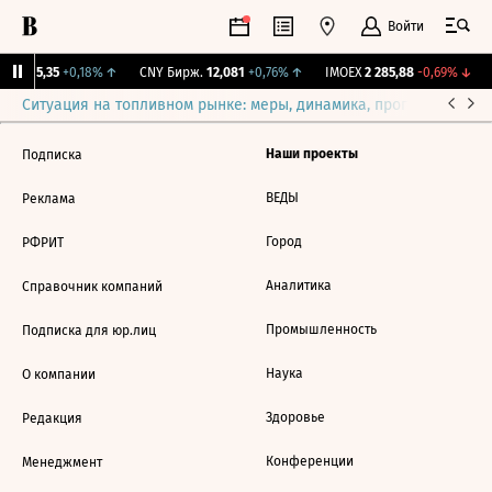
Войти
BI
115,35
+0,18%
↑
CNY Бирж.
12,081
+0,76%
↑
IMOEX
2 285,88
-0,69%
↓
Ситуация на топливном рынке: меры, динамика, прогнозы
Выб
Наши проекты
Подписка
ВЕДЫ
Реклама
Город
РФРИТ
Аналитика
Справочник компаний
Промышленность
Подписка для юр.лиц
Наука
О компании
Здоровье
Редакция
Конференции
Менеджмент