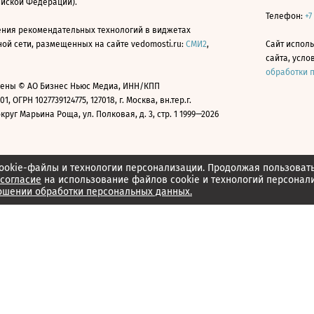
ийской Федерации).
Телефон:
+7
ния рекомендательных технологий в виджетах
й сети, размещенных на сайте vedomosti.ru:
СМИ2
,
Сайт испол
сайта, усл
обработки 
ены © АО Бизнес Ньюс Медиа, ИНН/КПП
01, ОГРН 1027739124775, 127018, г. Москва, вн.тер.г.
уг Марьина Роща, ул. Полковая, д. 3, стр. 1 1999—2026
ookie-файлы и технологии персонализации. Продолжая пользоват
согласие
на использование файлов cookie и технологий персонал
ошении обработки персональных данных.