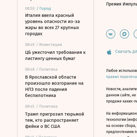
Премия Импул
08:50
/
Город
Италия ввела красный
уровень опасности из-за
жары во всех 27 крупных
городах
08:49
/ Инвестиции
Скачать дл
ЦБ ужесточил требования к
листингу ценных бумаг
08:48
/ Политика
Любое использов
В Ярославской области
правил перепеч
произошло возгорание на
НПЗ после падения
Новости, аналити
беспилотника
данном сайте, не
продаже каких-л
08:45
/ Политика
Трамп пригрозил тюрьмой
На информацион
тем, кто распространяет
технологии (инф
фейки о ВС США
на основе сбора,
предпочтениям п