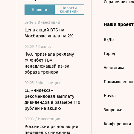
Справочник ко
Новости
Новости
компаний
09:14
/ Инвестиции
Наши проек
Цена акций ВТБ на
Мосбирже упала на 2%
ВЕДЫ
09:09
/ Бизнес
Город
ФАС признала рекламу
«Фонбет ТВ»
ненадлежащей из-за
Аналитика
образа тренера
Промышленнос
09:05
/ Инвестиции
СД «Яндекса»
Наука
рекомендовал выплату
дивидендов в размере 110
рублей на акцию
Здоровье
09:03
/ Инвестиции
Конференции
Российский рынок акций
перешел к снижению