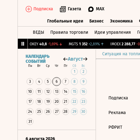
Подписка
Газета
MAX
Глобальные идеи
Бизнес
Экономика
ВЕДЫ
Правила торговли
Идеи управления
Г
Глобальные идеи
Бизнес
Экономик
054
+0,53%
↑
OKEY
40,8
-1,69%
↓
MGTS
1 352
+2,89%
↑
IMOEX
2 288,77
-0,
Ситуация на топл
КАЛЕНДАРЬ
Август
СОБЫТИЙ
Пн
Вт
Ср
Чт
Пт
Сб
Вс
1
2
3
4
5
6
7
8
9
10
11
12
13
14
15
16
Подписка
17
18
19
20
21
22
23
24
25
26
27
28
29
30
Реклама
31
РФРИТ
6 августа 2026