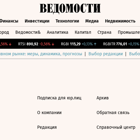
Финансы
Инвестиции
Технологии
Медиа
Недвижимость
ород
Ведомости&
Аналитика
Капитал
Страна
Промышле
а
Финансы
Инвестиции
Технологии
Медиа
Недвижимос
56%
↓
RTSI
890,92
-0,56%
↓
RGBI
115,29
+0,13%
↑
RGBITR
776,01
+0,15%
ивном рынке: меры, динамика, прогнозы
Выбор редакции
Выбо
Подписка для юр.лиц
Архив
О компании
Обратная связь
Редакция
Справочный центр