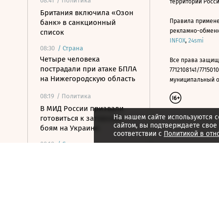
08:41
/ Политика
территории Росс
Британия включила «Озон
Правила примене
банк» в санкционный
рекламно-обменно
список
INFOX
,
24smi
08:30
/
Страна
Четыре человека
Все права защищ
пострадали при атаке БПЛА
7712108141/7715010
на Нижегородскую область
муниципальный окр
08:19
/ Политика
В МИД России призвали
На нашем сайте используются c
готовиться к затяжным
сайтом, вы подтверждаете свое
боям на Украине
соответствии с
Политикой в отн
08:18
/
Страна
Пенсионерку-байкершу
оштрафовали за пьяную
езду на мотоцикле в
Башкирии
08:08
/ Общество
Фальков назвал платный