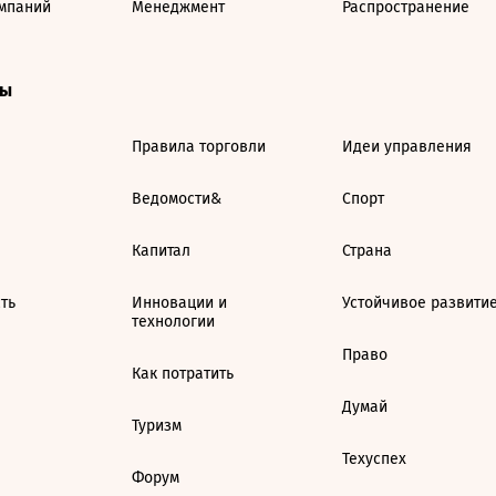
мпаний
Менеджмент
Распространение
ты
Правила торговли
Идеи управления
Ведомости&
Спорт
Капитал
Страна
ть
Инновации и
Устойчивое развити
технологии
Право
Как потратить
Думай
Туризм
Техуспех
Форум