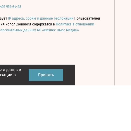
 495 956-34-58
ьзует
IP адреса, cookie и данные геолокации
Пользователей
овия использования содержатся в
Политике в отношении
персональных данных АО «Бизнес Ньюс Медиа»
ься данным
Принять
изации в