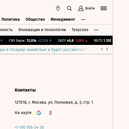
Войти
Политика
Общество
Менеджмент
нность
Инновации и технологии
Техуспех
ть
Политика
Общество
Менеджмент
↑
CNY Бирж.
12,054
+0,53%
↑
OKEY
40,8
-1,69%
↓
MGTS
1 352
+2,89%
↑
ры в Госдуму: каким был и будет российский парламент
Война н
Контакты
127018, г. Москва, ул. Полковая, д. 3, стр. 1
На карте
+7 495 956-34-58