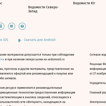
ьс
Ведомости Юг
Ведомости Северо-
Запад
я iOS
Скачать для Android
ание материалов допускается только при соблюдении
Сетевое изд
атки
и при наличии гиперссылки на vedomosti.ru
Решение Фе
ка, прогнозы и другие материалы, представленные на
информацио
 являются офертой или рекомендацией к покупке или
от 27 ноября
ибо активов.
Учредитель
ном ресурсе применяются рекомендательные
ормационные технологии предоставления информации
Главный ре
 систематизации и анализа сведений, относящихся к
ользователей сети «Интернет», находящихся на
Электронна