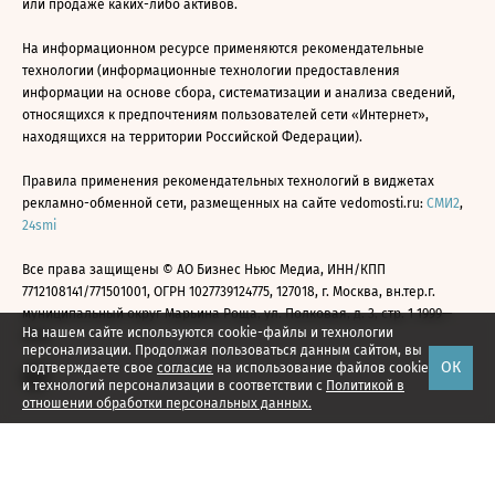
или продаже каких-либо активов.
На информационном ресурсе применяются рекомендательные
технологии (информационные технологии предоставления
информации на основе сбора, систематизации и анализа сведений,
относящихся к предпочтениям пользователей сети «Интернет»,
находящихся на территории Российской Федерации).
Правила применения рекомендательных технологий в виджетах
рекламно-обменной сети, размещенных на сайте vedomosti.ru:
СМИ2
,
24smi
Все права защищены © АО Бизнес Ньюс Медиа, ИНН/КПП
7712108141/771501001, ОГРН 1027739124775, 127018, г. Москва, вн.тер.г.
муниципальный округ Марьина Роща, ул. Полковая, д. 3, стр. 1 1999—
На нашем сайте используются cookie-файлы и технологии
2026
персонализации. Продолжая пользоваться данным сайтом, вы
ОК
подтверждаете свое
согласие
на использование файлов cookie
и технологий персонализации в соответствии с
Политикой в
отношении обработки персональных данных.