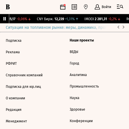
Войти
GBI
115,17
-0,06%
↓
CNY Бирж.
12,239
+1,31%
↑
IMOEX
2 281,31
-0,2%
↓
RG
Ситуация на топливном рынке: меры, динамика, прогнозы
Выб
Наши проекты
Подписка
ВЕДЫ
Реклама
Город
РФРИТ
Аналитика
Справочник компаний
Промышленность
Подписка для юр.лиц
Наука
О компании
Здоровье
Редакция
Конференции
Менеджмент