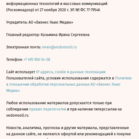
информационных технологий и массовых коммуникаций
(Роскомнадзор) от 27 ноября 2020 г. ЭЛ № ФС 77-79546
Учредитель: АО «Бизнес Ньюс Медиа»
Главный редактор: Казьмина Ирина Сергеевна
Электронная почта:
news@vedomosti.ru
Телефон:
+7 495 956-34-58
Сайт использует
IP адреса, cookie и данные геолокации
Пользователей сайта, условия использования содержатся в
Политике
в отношении обработки персональных данных АО «Бизнес Ньюс
Медиа»
Любое использование материалов допускается только при
соблюдении
правил перепечатки
и при наличии гиперссылки на
vedomosti.ru
Новости, аналитика, прогнозы и другие материалы, представленные
на данном сайте, не являются офертой или рекомендацией к покупке