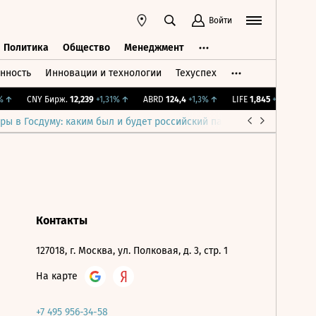
Войти
Политика
Общество
Менеджмент
нность
Инновации и технологии
Техуспех
ть
Политика
Общество
Менеджмент
↑
CNY Бирж.
12,239
+1,31%
↑
ABRD
124,4
+1,3%
↑
LIFE
1,845
+0,54%
↑
ры в Госдуму: каким был и будет российский парламент
Война н
Контакты
127018, г. Москва, ул. Полковая, д. 3, стр. 1
На карте
+7 495 956-34-58