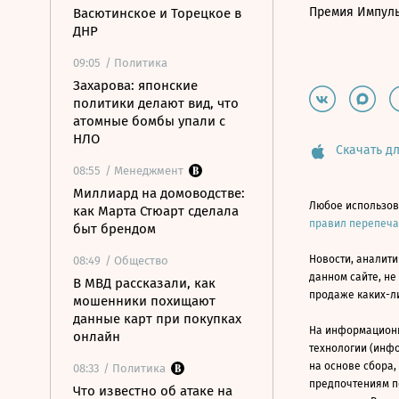
Премия Импул
Васютинское и Торецкое в
ДНР
09:05
/ Политика
Захарова: японские
политики делают вид, что
атомные бомбы упали с
НЛО
Скачать дл
08:55
/ Менеджмент
Миллиард на домоводстве:
Любое использов
как Марта Стюарт сделала
правил перепеч
быт брендом
Новости, аналити
08:49
/ Общество
данном сайте, не
В МВД рассказали, как
продаже каких-л
мошенники похищают
данные карт при покупках
На информацион
онлайн
технологии (инф
на основе сбора,
08:33
/ Политика
предпочтениям п
Что известно об атаке на