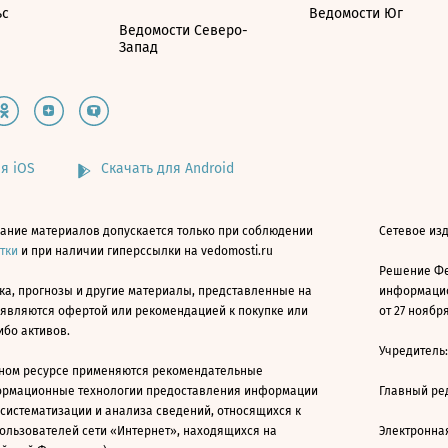
ьс
Ведомости Юг
Ведомости Северо-
Запад
я iOS
Скачать для Android
ание материалов допускается только при соблюдении
Сетевое изд
атки
и при наличии гиперссылки на vedomosti.ru
Решение Фе
ка, прогнозы и другие материалы, представленные на
информацио
 являются офертой или рекомендацией к покупке или
от 27 ноября
ибо активов.
Учредитель
ном ресурсе применяются рекомендательные
ормационные технологии предоставления информации
Главный ре
 систематизации и анализа сведений, относящихся к
ользователей сети «Интернет», находящихся на
Электронна