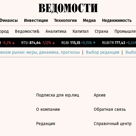
Финансы
Инвестиции
Технологии
Медиа
Недвижимость
ород
Ведомости&
Аналитика
Капитал
Страна
Промышле
а
Финансы
Инвестиции
Технологии
Медиа
Недвижимос
-0,2%
↓
RTSI
874,64
-1,12%
↓
RGBI
115,35
+0,15%
↑
RGBITR
777,43
+0,24%
ивном рынке: меры, динамика, прогнозы
Выбор редакции
Выбо
Подписка для юр.лиц
Архив
О компании
Обратная связь
Редакция
Справочный центр