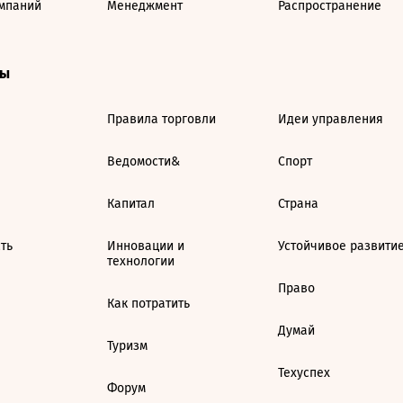
мпаний
Менеджмент
Распространение
ты
Правила торговли
Идеи управления
Ведомости&
Спорт
Капитал
Страна
ть
Инновации и
Устойчивое развити
технологии
Право
Как потратить
Думай
Туризм
Техуспех
Форум