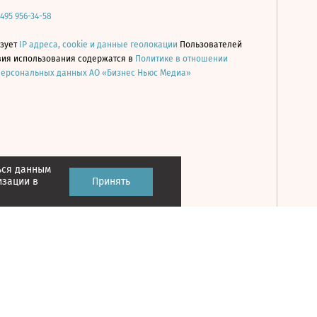
 495 956-34-58
ьзует
IP адреса, cookie и данные геолокации
Пользователей
овия использования содержатся в
Политике в отношении
персональных данных АО «Бизнес Ньюс Медиа»
ься данным
Принять
изации в