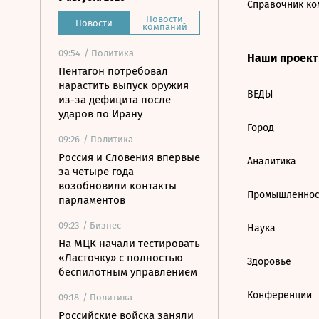
Справочник ко
Новости
Новости
компаний
09:54
/ Политика
Наши проек
Пентагон потребовал
нарастить выпуск оружия
ВЕДЫ
из-за дефицита после
ударов по Ирану
Город
09:26
/ Политика
Россия и Словения впервые
Аналитика
за четыре года
возобновили контакты
Промышленнос
парламентов
09:23
/ Бизнес
Наука
На МЦК начали тестировать
«Ласточку» с полностью
Здоровье
беспилотным управлением
Конференции
09:18
/ Политика
Российские войска заняли