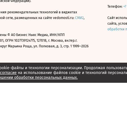
ийской Федерации).
Телефон:
+7
ния рекомендательных технологий в виджетах
й сети, размещенных на сайте vedomosti.ru:
СМИ2
,
Сайт испол
сайта, усл
обработки 
ены © АО Бизнес Ньюс Медиа, ИНН/КПП
01, ОГРН 1027739124775, 127018, г. Москва, вн.тер.г.
уг Марьина Роща, ул. Полковая, д. 3, стр. 1 1999—2026
ookie-файлы и технологии персонализации. Продолжая пользоват
согласие
на использование файлов cookie и технологий персонал
ошении обработки персональных данных.