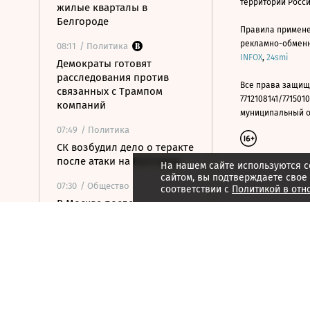
территории Росс
жилые кварталы в
Белгороде
Правила примене
рекламно-обменно
08:11
/ Политика
INFOX
,
24smi
Демократы готовят
расследования против
Все права защищ
связанных с Трампом
7712108141/7715010
компаний
муниципальный окр
07:49
/ Политика
СК возбудил дело о теракте
после атаки на Белгород
На нашем сайте используются c
сайтом, вы подтверждаете свое
07:30
/ Общество
соответствии с
Политикой в отн
В Москве после
аномальной жары
ожидается резкое
похолодание
07:16
/ Политика
Хуситы атаковали НПЗ в
Саудовской Аравии