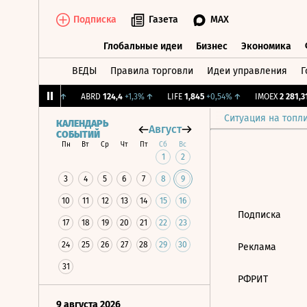
Подписка
Газета
MAX
Глобальные идеи
Бизнес
Экономика
ВЕДЫ
Правила торговли
Идеи управления
Г
Глобальные идеи
Бизнес
Экономик
.
12,239
+1,31%
↑
ABRD
124,4
+1,3%
↑
LIFE
1,845
+0,54%
↑
IMOEX
2 281,31
Ситуация на топл
КАЛЕНДАРЬ
Август
СОБЫТИЙ
Пн
Вт
Ср
Чт
Пт
Сб
Вс
1
2
3
4
5
6
7
8
9
10
11
12
13
14
15
16
Подписка
17
18
19
20
21
22
23
24
25
26
27
28
29
30
Реклама
31
РФРИТ
9 августа 2026