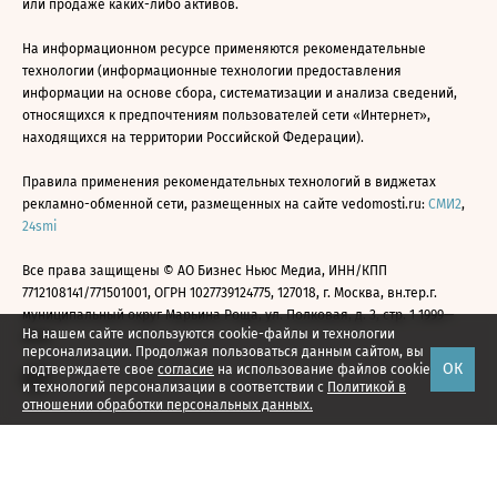
или продаже каких-либо активов.
На информационном ресурсе применяются рекомендательные
технологии (информационные технологии предоставления
информации на основе сбора, систематизации и анализа сведений,
относящихся к предпочтениям пользователей сети «Интернет»,
находящихся на территории Российской Федерации).
Правила применения рекомендательных технологий в виджетах
рекламно-обменной сети, размещенных на сайте vedomosti.ru:
СМИ2
,
24smi
Все права защищены © АО Бизнес Ньюс Медиа, ИНН/КПП
7712108141/771501001, ОГРН 1027739124775, 127018, г. Москва, вн.тер.г.
муниципальный округ Марьина Роща, ул. Полковая, д. 3, стр. 1 1999—
На нашем сайте используются cookie-файлы и технологии
2026
персонализации. Продолжая пользоваться данным сайтом, вы
ОК
подтверждаете свое
согласие
на использование файлов cookie
и технологий персонализации в соответствии с
Политикой в
отношении обработки персональных данных.