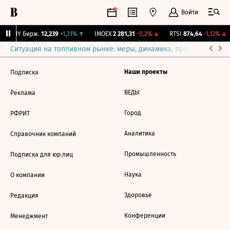
Войти
CNY Бирж.
12,239
+1,31%
↑
IMOEX
2 281,31
-0,2%
↓
RTSI
874,64
-1,12%
↓
Ситуация на топливном рынке: меры, динамика, прогнозы
Выб
Наши проекты
Подписка
ВЕДЫ
Реклама
Город
РФРИТ
Аналитика
Справочник компаний
Промышленность
Подписка для юр.лиц
Наука
О компании
Здоровье
Редакция
Конференции
Менеджмент