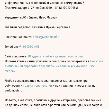
информационных технологий и массовых коммуникаций
(Роскомнадзор) от 27 ноября 2020 г. ЭЛ № ФС 77-79546
Учредитель: АО «Бизнес Ньюс Медиа»
Главный редактор: Казьмина Ирина Сергеевна
Электронная почта:
news@vedomosti.ru
Телефон:
+7 495 956-34-58
Сайт использует
IP адреса, cookie и данные геолокации
Пользователей сайта, условия использования содержатся в
Политике
в отношении обработки персональных данных АО «Бизнес Ньюс
Медиа»
Любое использование материалов допускается только при
соблюдении
правил перепечатки
и при наличии гиперссылки на
vedomosti.ru
Новости, аналитика, прогнозы и другие материалы, представленные
на данном сайте, не являются офертой или рекомендацией к покупке