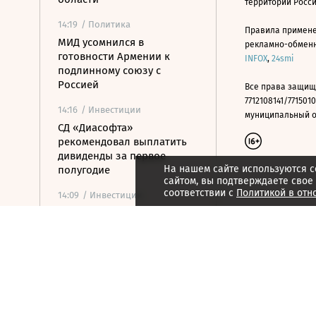
территории Росс
14:19
/ Политика
Правила примене
МИД усомнился в
рекламно-обменно
готовности Армении к
INFOX
,
24smi
подлинному союзу с
Россией
Все права защищ
7712108141/7715010
14:16
/ Инвестиции
муниципальный окр
СД «Диасофта»
рекомендовал выплатить
дивиденды за первое
На нашем сайте используются c
полугодие
сайтом, вы подтверждаете свое
соответствии с
Политикой в отн
14:09
/ Инвестиции
«Диасофт» не будет
проводить обратный выкуп
акций в предстоящем
квартале
14:01
/ Экономика
Международные резервы
России снизились на $11,8