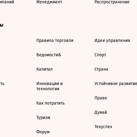
мпаний
Менеджмент
Распространение
ты
Правила торговли
Идеи управления
Ведомости&
Спорт
Капитал
Страна
ть
Инновации и
Устойчивое развити
технологии
Право
Как потратить
Думай
Туризм
Техуспех
Форум