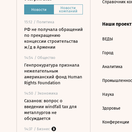
Справочник ко
Новости
Новости
компаний
15:12
/ Политика
Наши проек
РФ не получала обращений
по прекращению
ВЕДЫ
концессии строительства
ж/д в Армении
Город
14:54
/ Общество
Генпрокуратура признала
Аналитика
нежелательным
американский фонд Human
Промышленнос
Rights Foundation
14:50
/ Экономика
Наука
Сазанов: вопрос о
введении windfall tax для
Здоровье
металлургов не
обсуждается
Конференции
14:37
/ Бизнес