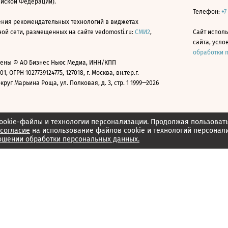
ийской Федерации).
Телефон:
+7
ния рекомендательных технологий в виджетах
й сети, размещенных на сайте vedomosti.ru:
СМИ2
,
Сайт испол
сайта, усл
обработки 
ены © АО Бизнес Ньюс Медиа, ИНН/КПП
01, ОГРН 1027739124775, 127018, г. Москва, вн.тер.г.
уг Марьина Роща, ул. Полковая, д. 3, стр. 1 1999—2026
ookie-файлы и технологии персонализации. Продолжая пользоват
согласие
на использование файлов cookie и технологий персонал
ошении обработки персональных данных.