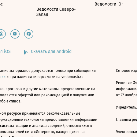
ьс
Ведомости Юг
Ведомости Северо-
Запад
я iOS
Скачать для Android
ание материалов допускается только при соблюдении
Сетевое изд
атки
и при наличии гиперссылки на vedomosti.ru
Решение Фе
ка, прогнозы и другие материалы, представленные на
информацио
 являются офертой или рекомендацией к покупке или
от 27 ноября
ибо активов.
Учредитель
ном ресурсе применяются рекомендательные
ормационные технологии предоставления информации
Главный ре
 систематизации и анализа сведений, относящихся к
ользователей сети «Интернет», находящихся на
Электронна