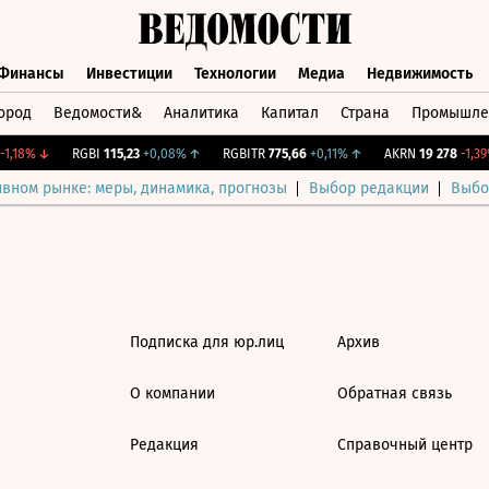
Финансы
Инвестиции
Технологии
Медиа
Недвижимость
ород
Ведомости&
Аналитика
Капитал
Страна
Промышле
а
Финансы
Инвестиции
Технологии
Медиа
Недвижимос
1,18%
↓
RGBI
115,23
+0,08%
↑
RGBITR
775,66
+0,11%
↑
AKRN
19 278
-1,39%
ивном рынке: меры, динамика, прогнозы
Выбор редакции
Выбо
Подписка для юр.лиц
Архив
О компании
Обратная связь
Редакция
Справочный центр