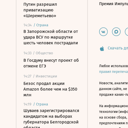
Премия Импул
Путин разрешил
приватизацию
«Шереметьево»
14:34
/
Страна
В Запорожской области от
удара ВСУ по маршрутке
шесть человек пострадали
Скачать дл
14:33
/ Общество
В Госдуму внесут проект об
отмене ЕГЭ
Любое использов
правил перепеч
14:27
/ Инвестиции
Безос продал акции
Новости, аналити
Amazon более чем на $350
данном сайте, не
млн
продаже каких-л
14:19
/
Страна
На информацион
Шуваев зарегистрировался
технологии (инф
кандидатом на выборах
на основе сбора,
губернатора Белгородской
предпочтениям п
области