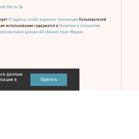
 495 956-34-58
ьзует
IP адреса, cookie и данные геолокации
Пользователей
овия использования содержатся в
Политике в отношении
персональных данных АО «Бизнес Ньюс Медиа»
ься данным
Принять
изации в