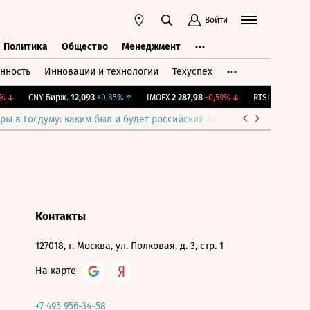
Войти
Политика
Общество
Менеджмент
нность
Инновации и технологии
Техуспех
ть
Политика
Общество
Менеджмент
↓
CNY Бирж.
12,093
+0,85%
↑
IMOEX
2 287,98
-0,59%
↓
RTSI
885,38
-1,1
ры в Госдуму: каким был и будет российский парламент
Война н
Контакты
127018, г. Москва, ул. Полковая, д. 3, стр. 1
На карте
+7 495 956-34-58