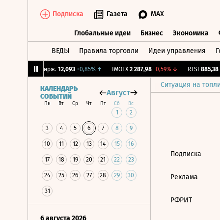
Подписка
Газета
MAX
Глобальные идеи
Бизнес
Экономика
ВЕДЫ
Правила торговли
Идеи управления
Г
Глобальные идеи
Бизнес
Экономик
39%
↓
CNY Бирж.
12,093
+0,85%
↑
IMOEX
2 287,98
-0,59%
↓
RTSI
885,38
-
Ситуация на топл
КАЛЕНДАРЬ
Август
СОБЫТИЙ
Пн
Вт
Ср
Чт
Пт
Сб
Вс
1
2
3
4
5
6
7
8
9
10
11
12
13
14
15
16
Подписка
17
18
19
20
21
22
23
24
25
26
27
28
29
30
Реклама
31
РФРИТ
6 августа 2026