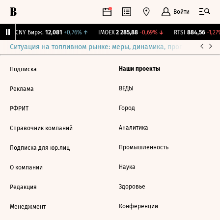
Войти
↓
CNY Бирж.
12,081
+0,76%
↑
IMOEX
2 285,88
-0,69%
↓
RTSI
884,56
-1,27
Ситуация на топливном рынке: меры, динамика, прогнозы
Выб
Наши проекты
Подписка
ВЕДЫ
Реклама
Город
РФРИТ
Аналитика
Справочник компаний
Промышленность
Подписка для юр.лиц
Наука
О компании
Здоровье
Редакция
Конференции
Менеджмент