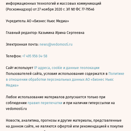
информационных технологий и массовых коммуникаций
(Роскомнадзор) от 27 ноября 2020 г. ЭЛ № ФС 77-79546
Учредитель: АО «Бизнес Ньюс Медиа»
Главный редактор: Казьмина Ирина Сергеевна
Электронная почта:
news@vedomosti.ru
Телефон:
+7 495 956-34-58
Сайт использует
IP адреса, cookie и данные геолокации
Пользователей сайта, условия использования содержатся в
Политике
в отношении обработки персональных данных АО «Бизнес Ньюс
Медиа»
Любое использование материалов допускается только при
соблюдении
правил перепечатки
и при наличии гиперссылки на
vedomosti.ru
Новости, аналитика, прогнозы и другие материалы, представленные
на данном сайте, не являются офертой или рекомендацией к покупке