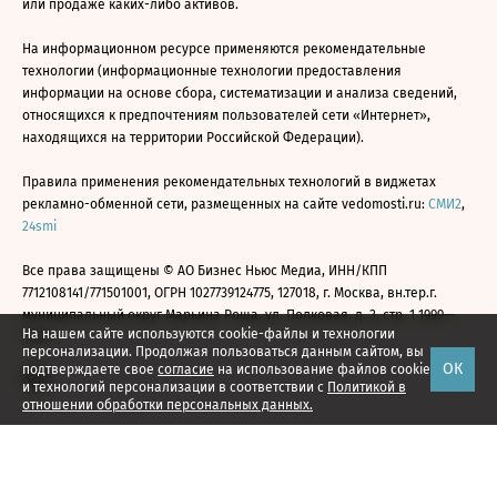
или продаже каких-либо активов.
На информационном ресурсе применяются рекомендательные
технологии (информационные технологии предоставления
информации на основе сбора, систематизации и анализа сведений,
относящихся к предпочтениям пользователей сети «Интернет»,
находящихся на территории Российской Федерации).
Правила применения рекомендательных технологий в виджетах
рекламно-обменной сети, размещенных на сайте vedomosti.ru:
СМИ2
,
24smi
Все права защищены © АО Бизнес Ньюс Медиа, ИНН/КПП
7712108141/771501001, ОГРН 1027739124775, 127018, г. Москва, вн.тер.г.
муниципальный округ Марьина Роща, ул. Полковая, д. 3, стр. 1 1999—
На нашем сайте используются cookie-файлы и технологии
2026
персонализации. Продолжая пользоваться данным сайтом, вы
ОК
подтверждаете свое
согласие
на использование файлов cookie
и технологий персонализации в соответствии с
Политикой в
отношении обработки персональных данных.