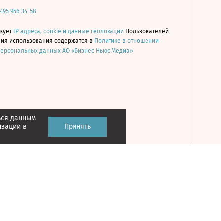
 495 956-34-58
ьзует
IP адреса, cookie и данные геолокации
Пользователей
овия использования содержатся в
Политике в отношении
персональных данных АО «Бизнес Ньюс Медиа»
ься данным
Принять
изации в