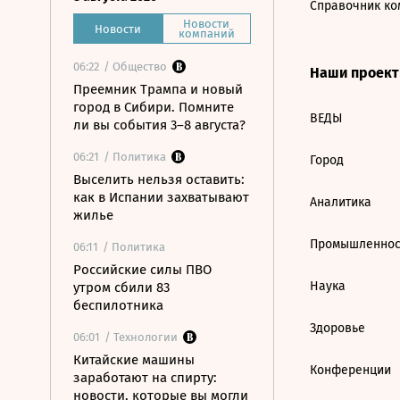
Справочник ко
Новости
Новости
компаний
06:22
/ Общество
Наши проек
Преемник Трампа и новый
город в Сибири. Помните
ВЕДЫ
ли вы события 3–8 августа?
06:21
/ Политика
Город
Выселить нельзя оставить:
как в Испании захватывают
Аналитика
жилье
Промышленнос
06:11
/ Политика
Российские силы ПВО
Наука
утром сбили 83
беспилотника
Здоровье
06:01
/ Технологии
Китайские машины
Конференции
заработают на спирту:
новости, которые вы могли