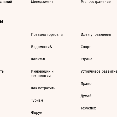
мпаний
Менеджмент
Распространение
ты
Правила торговли
Идеи управления
Ведомости&
Спорт
Капитал
Страна
ть
Инновации и
Устойчивое развити
технологии
Право
Как потратить
Думай
Туризм
Техуспех
Форум