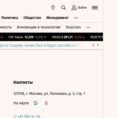
Войти
Политика
Общество
Менеджмент
нность
Инновации и технологии
Техуспех
ть
Политика
Общество
Менеджмент
↓
CNY Бирж.
12,239
+1,31%
↑
IMOEX
2 281,31
-0,2%
↓
RGBITR
775,48
-0,03
ры в Госдуму: каким был и будет российский парламент
Война н
Контакты
127018, г. Москва, ул. Полковая, д. 3, стр. 1
На карте
+7 495 956-34-58