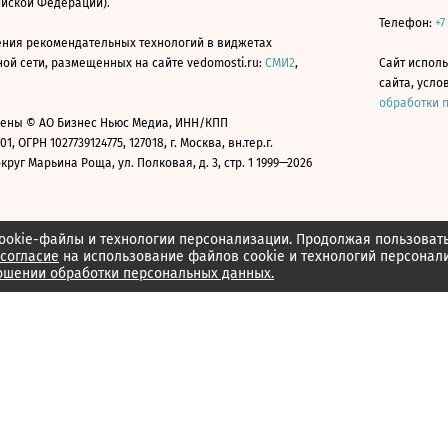
ийской Федерации).
Телефон:
+7
ния рекомендательных технологий в виджетах
й сети, размещенных на сайте vedomosti.ru:
СМИ2
,
Сайт испол
сайта, усл
обработки 
ены © АО Бизнес Ньюс Медиа, ИНН/КПП
01, ОГРН 1027739124775, 127018, г. Москва, вн.тер.г.
уг Марьина Роща, ул. Полковая, д. 3, стр. 1 1999—2026
ookie-файлы и технологии персонализации. Продолжая пользоват
согласие
на использование файлов cookie и технологий персонал
ошении обработки персональных данных.