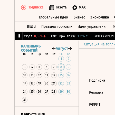
Подписка
Газета
MAX
Глобальные идеи
Бизнес
Экономика
ВЕДЫ
Правила торговли
Идеи управления
Г
Глобальные идеи
Бизнес
Экономик
1,12%
↓
RGBI
115,17
-0,06%
↓
CNY Бирж.
12,239
+1,31%
↑
IMOEX
2 281,31
-
Ситуация на топл
КАЛЕНДАРЬ
Август
СОБЫТИЙ
Пн
Вт
Ср
Чт
Пт
Сб
Вс
1
2
3
4
5
6
7
8
9
10
11
12
13
14
15
16
Подписка
17
18
19
20
21
22
23
24
25
26
27
28
29
30
Реклама
31
РФРИТ
8 августа 2026