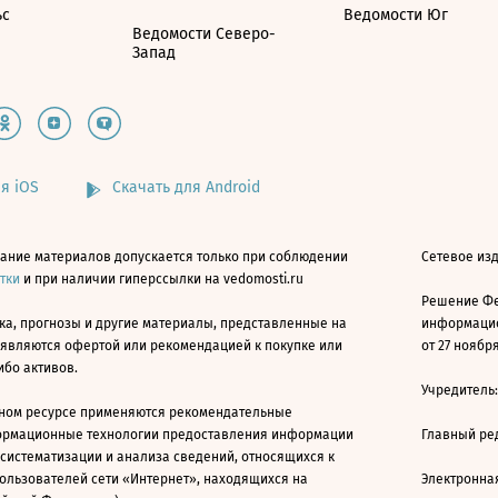
ьс
Ведомости Юг
Ведомости Северо-
Запад
я iOS
Скачать для Android
ание материалов допускается только при соблюдении
Сетевое изд
атки
и при наличии гиперссылки на vedomosti.ru
Решение Фе
ка, прогнозы и другие материалы, представленные на
информацио
 являются офертой или рекомендацией к покупке или
от 27 ноября
ибо активов.
Учредитель
ном ресурсе применяются рекомендательные
ормационные технологии предоставления информации
Главный ре
 систематизации и анализа сведений, относящихся к
ользователей сети «Интернет», находящихся на
Электронна