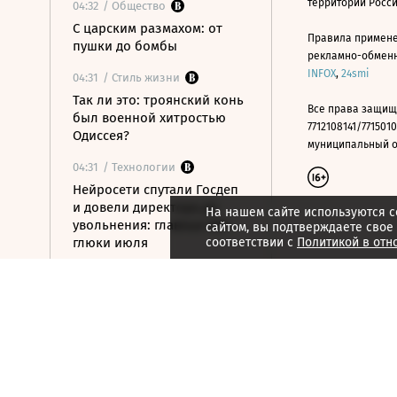
территории Росс
04:32
/ Общество
С царским размахом: от
Правила примене
пушки до бомбы
рекламно-обменно
INFOX
,
24smi
04:31
/ Стиль жизни
Так ли это: троянский конь
Все права защищ
был военной хитростью
7712108141/7715010
Одиссея?
муниципальный окр
04:31
/ Технологии
Нейросети спутали Госдеп
и довели директора до
На нашем сайте используются c
увольнения: главные ИИ-
сайтом, вы подтверждаете свое
глюки июля
соответствии с
Политикой в отн
04:24
/ Политика
Ночью над российскими
регионами сбиты почти 400
БПЛА
04:22
/
Страна
Дроны атаковали