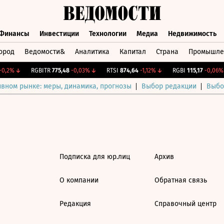
Финансы
Инвестиции
Технологии
Медиа
Недвижимость
ород
Ведомости&
Аналитика
Капитал
Страна
Промышле
а
Финансы
Инвестиции
Технологии
Медиа
Недвижимос
0,2%
↓
RGBITR
775,48
-0,03%
↓
RTSI
874,64
-1,12%
↓
RGBI
115,17
-0,06%
ивном рынке: меры, динамика, прогнозы
Выбор редакции
Выбо
Подписка для юр.лиц
Архив
О компании
Обратная связь
Редакция
Справочный центр