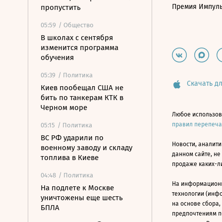
Премия Импул
пропустить
05:59
/ Общество
В школах с сентября
изменится программа
обучения
05:39
/ Политика
Скачать дл
Киев пообещал США не
бить по танкерам КТК в
Черном море
Любое использов
правил перепеч
05:15
/ Политика
ВС РФ ударили по
Новости, аналити
военному заводу и складу
данном сайте, не
топлива в Киеве
продаже каких-л
04:48
/ Политика
На информацион
На подлете к Москве
технологии (инф
уничтожены еще шесть
на основе сбора,
БПЛА
предпочтениям п