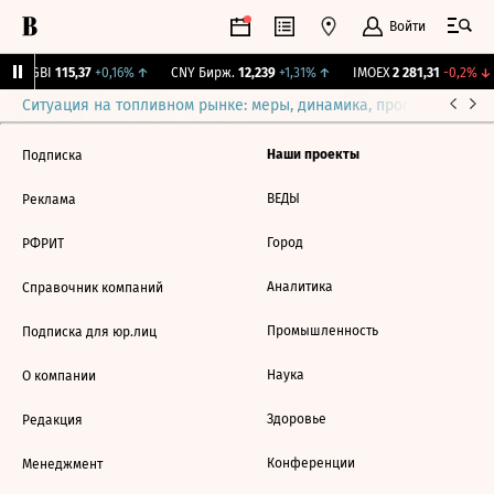
Войти
RGBI
115,37
+0,16%
↑
CNY Бирж.
12,239
+1,31%
↑
IMOEX
2 281,31
-0,2%
↓
Ситуация на топливном рынке: меры, динамика, прогнозы
Выб
Наши проекты
Подписка
ВЕДЫ
Реклама
Город
РФРИТ
Аналитика
Справочник компаний
Промышленность
Подписка для юр.лиц
Наука
О компании
Здоровье
Редакция
Конференции
Менеджмент