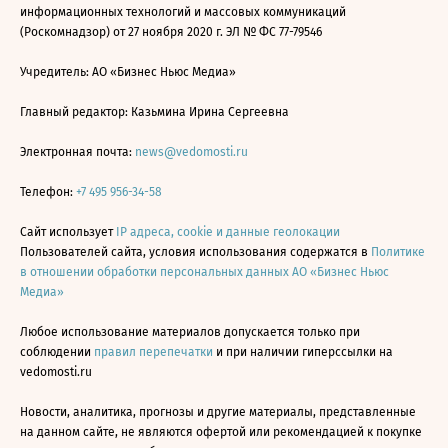
информационных технологий и массовых коммуникаций
(Роскомнадзор) от 27 ноября 2020 г. ЭЛ № ФС 77-79546
Учредитель: АО «Бизнес Ньюс Медиа»
Главный редактор: Казьмина Ирина Сергеевна
Электронная почта:
news@vedomosti.ru
Телефон:
+7 495 956-34-58
Сайт использует
IP адреса, cookie и данные геолокации
Пользователей сайта, условия использования содержатся в
Политике
в отношении обработки персональных данных АО «Бизнес Ньюс
Медиа»
Любое использование материалов допускается только при
соблюдении
правил перепечатки
и при наличии гиперссылки на
vedomosti.ru
Новости, аналитика, прогнозы и другие материалы, представленные
на данном сайте, не являются офертой или рекомендацией к покупке