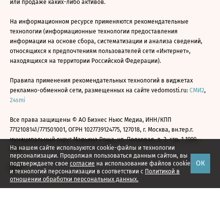
или продаже каких-либо активов.
На информационном ресурсе применяются рекомендательные
технологии (информационные технологии предоставления
информации на основе сбора, систематизации и анализа сведений,
относящихся к предпочтениям пользователей сети «Интернет»,
находящихся на территории Российской Федерации).
Правила применения рекомендательных технологий в виджетах
рекламно-обменной сети, размещенных на сайте vedomosti.ru:
СМИ2
,
24smi
Все права защищены © АО Бизнес Ньюс Медиа, ИНН/КПП
7712108141/771501001, ОГРН 1027739124775, 127018, г. Москва, вн.тер.г.
муниципальный округ Марьина Роща, ул. Полковая, д. 3, стр. 1 1999—
На нашем сайте используются cookie-файлы и технологии
2026
персонализации. Продолжая пользоваться данным сайтом, вы
ОК
подтверждаете свое
согласие
на использование файлов cookie
и технологий персонализации в соответствии с
Политикой в
отношении обработки персональных данных.