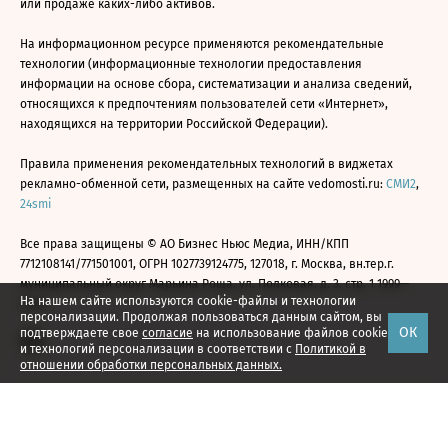
или продаже каких-либо активов.
На информационном ресурсе применяются рекомендательные
технологии (информационные технологии предоставления
информации на основе сбора, систематизации и анализа сведений,
относящихся к предпочтениям пользователей сети «Интернет»,
находящихся на территории Российской Федерации).
Правила применения рекомендательных технологий в виджетах
рекламно-обменной сети, размещенных на сайте vedomosti.ru:
СМИ2
,
24smi
Все права защищены © АО Бизнес Ньюс Медиа, ИНН/КПП
7712108141/771501001, ОГРН 1027739124775, 127018, г. Москва, вн.тер.г.
муниципальный округ Марьина Роща, ул. Полковая, д. 3, стр. 1 1999—
На нашем сайте используются cookie-файлы и технологии
2026
персонализации. Продолжая пользоваться данным сайтом, вы
ОК
подтверждаете свое
согласие
на использование файлов cookie
и технологий персонализации в соответствии с
Политикой в
отношении обработки персональных данных.