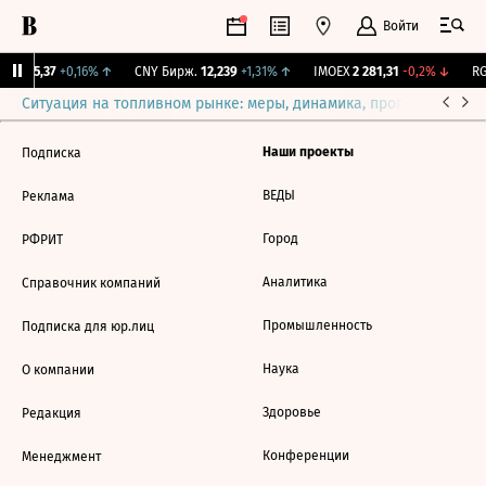
Войти
BI
115,37
+0,16%
↑
CNY Бирж.
12,239
+1,31%
↑
IMOEX
2 281,31
-0,2%
↓
RG
Ситуация на топливном рынке: меры, динамика, прогнозы
Выб
Наши проекты
Подписка
ВЕДЫ
Реклама
Город
РФРИТ
Аналитика
Справочник компаний
Промышленность
Подписка для юр.лиц
Наука
О компании
Здоровье
Редакция
Конференции
Менеджмент