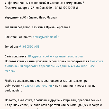
информационных технологий и массовых коммуникаций
(Роскомнадзор) от 27 ноября 2020 г. ЭЛ № ФС 77-79546
Учредитель: АО «Бизнес Ньюс Медиа»
Главный редактор: Казьмина Ирина Сергеевна
Электронная почта:
news@vedomosti.ru
Телефон:
+7 495 956-34-58
Сайт использует
IP адреса, cookie и данные геолокации
Пользователей сайта, условия использования содержатся в
Политике
в отношении обработки персональных данных АО «Бизнес Ньюс
Медиа»
Любое использование материалов допускается только при
соблюдении
правил перепечатки
и при наличии гиперссылки на
vedomosti.ru
Новости, аналитика, прогнозы и другие материалы, представленные
на данном сайте, не являются офертой или рекомендацией к покупке