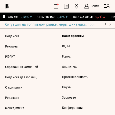
Войти
AVAN
561
+0,54%
↑
CHKZ
16 150
+0,31%
↑
IMOEX
2 281,31
-0,2%
↓
RTS
Ситуация на топливном рынке: меры, динамика, прогнозы
Выб
Наши проекты
Подписка
ВЕДЫ
Реклама
Город
РФРИТ
Аналитика
Справочник компаний
Промышленность
Подписка для юр.лиц
Наука
О компании
Здоровье
Редакция
Конференции
Менеджмент