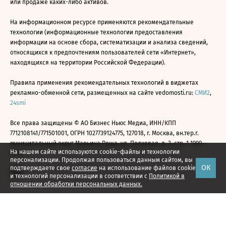
или продаже каких-либо активов.
На информационном ресурсе применяются рекомендательные
технологии (информационные технологии предоставления
информации на основе сбора, систематизации и анализа сведений,
относящихся к предпочтениям пользователей сети «Интернет»,
находящихся на территории Российской Федерации).
Правила применения рекомендательных технологий в виджетах
рекламно-обменной сети, размещенных на сайте vedomosti.ru:
СМИ2
,
24smi
Все права защищены © АО Бизнес Ньюс Медиа, ИНН/КПП
7712108141/771501001, ОГРН 1027739124775, 127018, г. Москва, вн.тер.г.
муниципальный округ Марьина Роща, ул. Полковая, д. 3, стр. 1 1999—
На нашем сайте используются cookie-файлы и технологии
2026
персонализации. Продолжая пользоваться данным сайтом, вы
ОК
подтверждаете свое
согласие
на использование файлов cookie
и технологий персонализации в соответствии с
Политикой в
отношении обработки персональных данных.