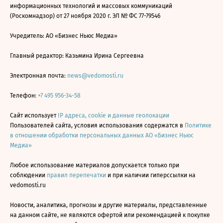
информационных технологий и массовых коммуникаций
(Роскомнадзор) от 27 ноября 2020 г. ЭЛ № ФС 77-79546
Учредитель: АО «Бизнес Ньюс Медиа»
Главный редактор: Казьмина Ирина Сергеевна
Электронная почта:
news@vedomosti.ru
Телефон:
+7 495 956-34-58
Сайт использует
IP адреса, cookie и данные геолокации
Пользователей сайта, условия использования содержатся в
Политике
в отношении обработки персональных данных АО «Бизнес Ньюс
Медиа»
Любое использование материалов допускается только при
соблюдении
правил перепечатки
и при наличии гиперссылки на
vedomosti.ru
Новости, аналитика, прогнозы и другие материалы, представленные
на данном сайте, не являются офертой или рекомендацией к покупке