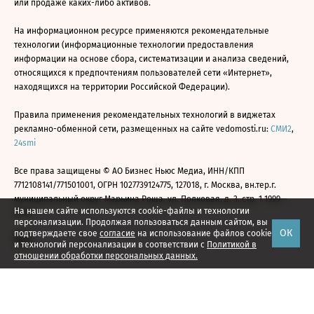
или продаже каких-либо активов.
На информационном ресурсе применяются рекомендательные
технологии (информационные технологии предоставления
информации на основе сбора, систематизации и анализа сведений,
относящихся к предпочтениям пользователей сети «Интернет»,
находящихся на территории Российской Федерации).
Правила применения рекомендательных технологий в виджетах
рекламно-обменной сети, размещенных на сайте vedomosti.ru:
СМИ2
,
24smi
Все права защищены © АО Бизнес Ньюс Медиа, ИНН/КПП
7712108141/771501001, ОГРН 1027739124775, 127018, г. Москва, вн.тер.г.
муниципальный округ Марьина Роща, ул. Полковая, д. 3, стр. 1 1999—
На нашем сайте используются cookie-файлы и технологии
2026
персонализации. Продолжая пользоваться данным сайтом, вы
ОК
подтверждаете свое
согласие
на использование файлов cookie
и технологий персонализации в соответствии с
Политикой в
отношении обработки персональных данных.