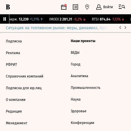
Войти
CNY Бирж.
12,239
+1,31%
↑
IMOEX
2 281,31
-0,2%
↓
RTSI
874,64
-1,12%
↓
R
Ситуация на топливном рынке: меры, динамика, прогнозы
Выб
Наши проекты
Подписка
ВЕДЫ
Реклама
Город
РФРИТ
Аналитика
Справочник компаний
Промышленность
Подписка для юр.лиц
Наука
О компании
Здоровье
Редакция
Конференции
Менеджмент