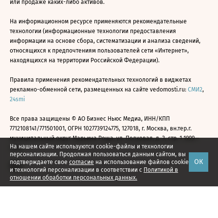
или продаже каких-либо активов.
На информационном ресурсе применяются рекомендательные
технологии (информационные технологии предоставления
информации на основе сбора, систематизации и анализа сведений,
относящихся к предпочтениям пользователей сети «Интернет»,
находящихся на территории Российской Федерации).
Правила применения рекомендательных технологий в виджетах
рекламно-обменной сети, размещенных на сайте vedomosti.ru:
СМИ2
,
24smi
Все права защищены © АО Бизнес Ньюс Медиа, ИНН/КПП
7712108141/771501001, ОГРН 1027739124775, 127018, г. Москва, вн.тер.г.
муниципальный округ Марьина Роща, ул. Полковая, д. 3, стр. 1 1999—
На нашем сайте используются cookie-файлы и технологии
2026
персонализации. Продолжая пользоваться данным сайтом, вы
ОК
подтверждаете свое
согласие
на использование файлов cookie
и технологий персонализации в соответствии с
Политикой в
отношении обработки персональных данных.