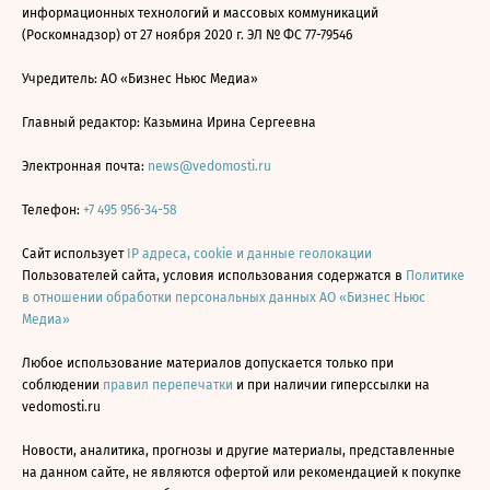
информационных технологий и массовых коммуникаций
(Роскомнадзор) от 27 ноября 2020 г. ЭЛ № ФС 77-79546
Учредитель: АО «Бизнес Ньюс Медиа»
Главный редактор: Казьмина Ирина Сергеевна
Электронная почта:
news@vedomosti.ru
Телефон:
+7 495 956-34-58
Сайт использует
IP адреса, cookie и данные геолокации
Пользователей сайта, условия использования содержатся в
Политике
в отношении обработки персональных данных АО «Бизнес Ньюс
Медиа»
Любое использование материалов допускается только при
соблюдении
правил перепечатки
и при наличии гиперссылки на
vedomosti.ru
Новости, аналитика, прогнозы и другие материалы, представленные
на данном сайте, не являются офертой или рекомендацией к покупке