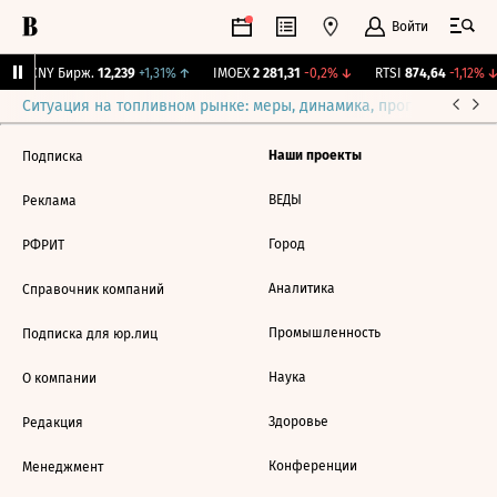
Войти
↓
CNY Бирж.
12,239
+1,31%
↑
IMOEX
2 281,31
-0,2%
↓
RTSI
874,64
-1,12%
↓
Ситуация на топливном рынке: меры, динамика, прогнозы
Выб
Наши проекты
Подписка
ВЕДЫ
Реклама
Город
РФРИТ
Аналитика
Справочник компаний
Промышленность
Подписка для юр.лиц
Наука
О компании
Здоровье
Редакция
Конференции
Менеджмент