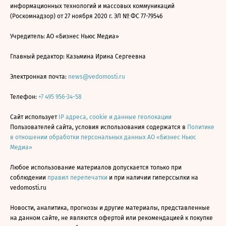
информационных технологий и массовых коммуникаций
(Роскомнадзор) от 27 ноября 2020 г. ЭЛ № ФС 77-79546
Учредитель: АО «Бизнес Ньюс Медиа»
Главный редактор: Казьмина Ирина Сергеевна
Электронная почта:
news@vedomosti.ru
Телефон:
+7 495 956-34-58
Сайт использует
IP адреса, cookie и данные геолокации
Пользователей сайта, условия использования содержатся в
Политике
в отношении обработки персональных данных АО «Бизнес Ньюс
Медиа»
Любое использование материалов допускается только при
соблюдении
правил перепечатки
и при наличии гиперссылки на
vedomosti.ru
Новости, аналитика, прогнозы и другие материалы, представленные
на данном сайте, не являются офертой или рекомендацией к покупке