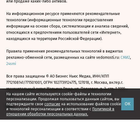
или продаже каких-либо активов.
На информационном ресурсе применяются рекомендательные
технологии (информационные технологии предоставления
информации на основе сбора, систематизации и анализа сведений,
относящихся к предпочтениям пользователей сети «Интернет»,
находящихся на территории Российской Федерации).
Правила применения рекомендательных технологий в виджетах
рекламно-обменной сети, размещенных на сайте vedomosti.ru:
СМИ2
,
24smi
Все права защищены © АО Бизнес Ньюс Медиа, ИНН/КПП
7712108141/771501001, ОГРН 1027739124775, 127018, г. Москва, вн.тер.г.
муниципальный округ Марьина Роща, ул. Полковая, д. 3, стр. 1 1999—
На нашем сайте используются cookie-файлы и технологии
2026
персонализации. Продолжая пользоваться данным сайтом, вы
ОК
подтверждаете свое
согласие
на использование файлов cookie
и технологий персонализации в соответствии с
Политикой в
отношении обработки персональных данных.