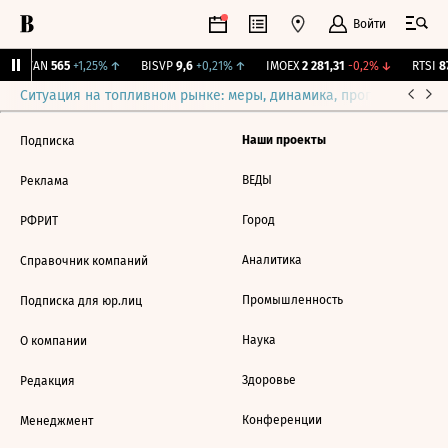
Войти
AVAN
565
+1,25%
↑
BISVP
9,6
+0,21%
↑
IMOEX
2 281,31
-0,2%
↓
RTSI
87
Ситуация на топливном рынке: меры, динамика, прогнозы
Выб
Наши проекты
Подписка
ВЕДЫ
Реклама
Город
РФРИТ
Аналитика
Справочник компаний
Промышленность
Подписка для юр.лиц
Наука
О компании
Здоровье
Редакция
Конференции
Менеджмент