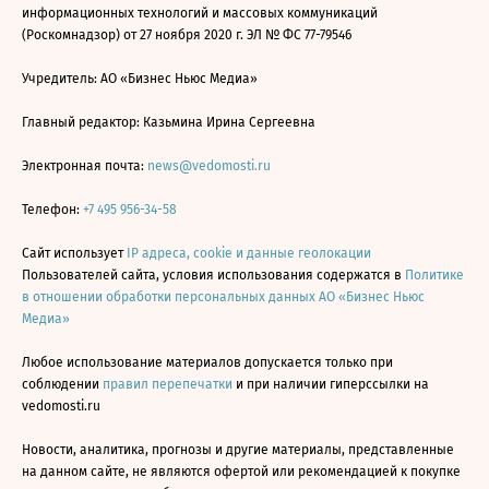
информационных технологий и массовых коммуникаций
(Роскомнадзор) от 27 ноября 2020 г. ЭЛ № ФС 77-79546
Учредитель: АО «Бизнес Ньюс Медиа»
Главный редактор: Казьмина Ирина Сергеевна
Электронная почта:
news@vedomosti.ru
Телефон:
+7 495 956-34-58
Сайт использует
IP адреса, cookie и данные геолокации
Пользователей сайта, условия использования содержатся в
Политике
в отношении обработки персональных данных АО «Бизнес Ньюс
Медиа»
Любое использование материалов допускается только при
соблюдении
правил перепечатки
и при наличии гиперссылки на
vedomosti.ru
Новости, аналитика, прогнозы и другие материалы, представленные
на данном сайте, не являются офертой или рекомендацией к покупке