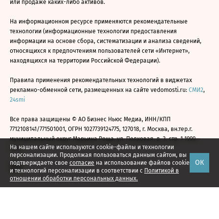
или продаже каких-либо активов.
На информационном ресурсе применяются рекомендательные
технологии (информационные технологии предоставления
информации на основе сбора, систематизации и анализа сведений,
относящихся к предпочтениям пользователей сети «Интернет»,
находящихся на территории Российской Федерации).
Правила применения рекомендательных технологий в виджетах
рекламно-обменной сети, размещенных на сайте vedomosti.ru:
СМИ2
,
24smi
Все права защищены © АО Бизнес Ньюс Медиа, ИНН/КПП
7712108141/771501001, ОГРН 1027739124775, 127018, г. Москва, вн.тер.г.
муниципальный округ Марьина Роща, ул. Полковая, д. 3, стр. 1 1999—
На нашем сайте используются cookie-файлы и технологии
2026
персонализации. Продолжая пользоваться данным сайтом, вы
ОК
подтверждаете свое
согласие
на использование файлов cookie
и технологий персонализации в соответствии с
Политикой в
отношении обработки персональных данных.