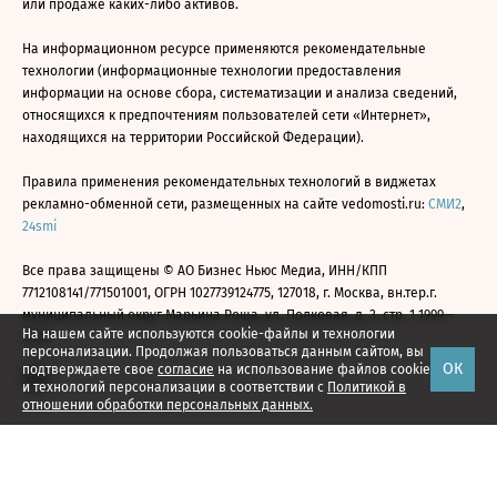
или продаже каких-либо активов.
На информационном ресурсе применяются рекомендательные
технологии (информационные технологии предоставления
информации на основе сбора, систематизации и анализа сведений,
относящихся к предпочтениям пользователей сети «Интернет»,
находящихся на территории Российской Федерации).
Правила применения рекомендательных технологий в виджетах
рекламно-обменной сети, размещенных на сайте vedomosti.ru:
СМИ2
,
24smi
Все права защищены © АО Бизнес Ньюс Медиа, ИНН/КПП
7712108141/771501001, ОГРН 1027739124775, 127018, г. Москва, вн.тер.г.
муниципальный округ Марьина Роща, ул. Полковая, д. 3, стр. 1 1999—
На нашем сайте используются cookie-файлы и технологии
2026
персонализации. Продолжая пользоваться данным сайтом, вы
ОК
подтверждаете свое
согласие
на использование файлов cookie
и технологий персонализации в соответствии с
Политикой в
отношении обработки персональных данных.