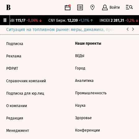
Войти
RGBI
115,17
-0,06%
↓
CNY Бирж.
12,239
+1,31%
↑
IMOEX
2 281,31
-0,2%
↓
Ситуация на топливном рынке: меры, динамика, прогнозы
Выб
Наши проекты
Подписка
ВЕДЫ
Реклама
Город
РФРИТ
Аналитика
Справочник компаний
Промышленность
Подписка для юр.лиц
Наука
О компании
Здоровье
Редакция
Конференции
Менеджмент