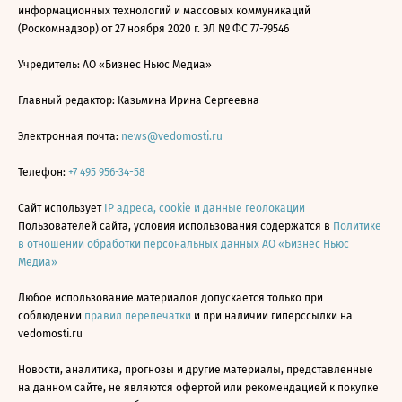
информационных технологий и массовых коммуникаций
(Роскомнадзор) от 27 ноября 2020 г. ЭЛ № ФС 77-79546
Учредитель: АО «Бизнес Ньюс Медиа»
Главный редактор: Казьмина Ирина Сергеевна
Электронная почта:
news@vedomosti.ru
Телефон:
+7 495 956-34-58
Сайт использует
IP адреса, cookie и данные геолокации
Пользователей сайта, условия использования содержатся в
Политике
в отношении обработки персональных данных АО «Бизнес Ньюс
Медиа»
Любое использование материалов допускается только при
соблюдении
правил перепечатки
и при наличии гиперссылки на
vedomosti.ru
Новости, аналитика, прогнозы и другие материалы, представленные
на данном сайте, не являются офертой или рекомендацией к покупке