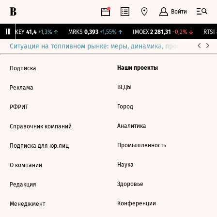
Войти
OKEY
41,4
+1,3%
↑
MRKS
0,393
+1,55%
↑
IMOEX
2 281,31
-0,2%
↓
RTSI
8
Ситуация на топливном рынке: меры, динамика, прогнозы
Выб
Наши проекты
Подписка
ВЕДЫ
Реклама
Город
РФРИТ
Аналитика
Справочник компаний
Промышленность
Подписка для юр.лиц
Наука
О компании
Здоровье
Редакция
Конференции
Менеджмент