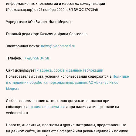
информационных технологий и массовых коммуникаций
(Роскомнадзор) от 27 ноября 2020 г. ЭЛ № ФС 77-79546
Учредитель: АО «Бизнес Ньюс Медиа»
Главный редактор: Казьмина Ирина Сергеевна
Электронная почта:
news@vedomosti.ru
Телефон:
+7 495 956-34-58
Сайт использует
IP адреса, cookie и данные геолокации
Пользователей сайта, условия использования содержатся в
Политике
в отношении обработки персональных данных АО «Бизнес Ньюс
Медиа»
Любое использование материалов допускается только при
соблюдении
правил перепечатки
и при наличии гиперссылки на
vedomosti.ru
Новости, аналитика, прогнозы и другие материалы, представленные
на данном сайте, не являются офертой или рекомендацией к покупке