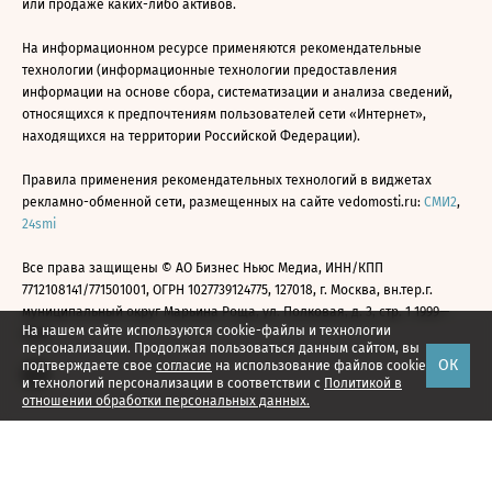
или продаже каких-либо активов.
На информационном ресурсе применяются рекомендательные
технологии (информационные технологии предоставления
информации на основе сбора, систематизации и анализа сведений,
относящихся к предпочтениям пользователей сети «Интернет»,
находящихся на территории Российской Федерации).
Правила применения рекомендательных технологий в виджетах
рекламно-обменной сети, размещенных на сайте vedomosti.ru:
СМИ2
,
24smi
Все права защищены © АО Бизнес Ньюс Медиа, ИНН/КПП
7712108141/771501001, ОГРН 1027739124775, 127018, г. Москва, вн.тер.г.
муниципальный округ Марьина Роща, ул. Полковая, д. 3, стр. 1 1999—
На нашем сайте используются cookie-файлы и технологии
2026
персонализации. Продолжая пользоваться данным сайтом, вы
ОК
подтверждаете свое
согласие
на использование файлов cookie
и технологий персонализации в соответствии с
Политикой в
отношении обработки персональных данных.