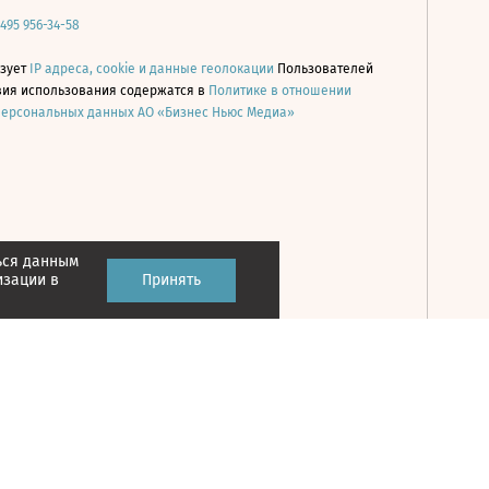
 495 956-34-58
ьзует
IP адреса, cookie и данные геолокации
Пользователей
овия использования содержатся в
Политике в отношении
персональных данных АО «Бизнес Ньюс Медиа»
ься данным
Принять
изации в