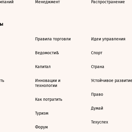
мпаний
Менеджмент
Распространение
ты
Правила торговли
Идеи управления
Ведомости&
Спорт
Капитал
Страна
ть
Инновации и
Устойчивое развити
технологии
Право
Как потратить
Думай
Туризм
Техуспех
Форум