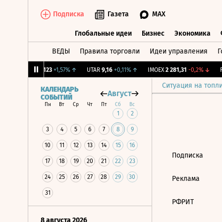
Подписка
Газета
MAX
Глобальные идеи
Бизнес
Экономика
ВЕДЫ
Правила торговли
Идеи управления
Г
Глобальные идеи
Бизнес
Экономик
%
↑
USBN
0,123
+1,57%
↑
UTAR
9,16
+0,11%
↑
IMOEX
2 281,31
-0,2%
↓
RT
Ситуация на топл
КАЛЕНДАРЬ
Август
СОБЫТИЙ
Пн
Вт
Ср
Чт
Пт
Сб
Вс
1
2
3
4
5
6
7
8
9
10
11
12
13
14
15
16
Подписка
17
18
19
20
21
22
23
24
25
26
27
28
29
30
Реклама
31
РФРИТ
8 августа 2026