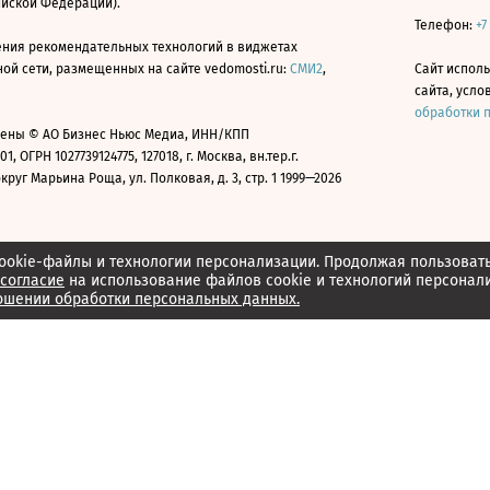
ийской Федерации).
Телефон:
+7
ния рекомендательных технологий в виджетах
й сети, размещенных на сайте vedomosti.ru:
СМИ2
,
Сайт испол
сайта, усл
обработки 
ены © АО Бизнес Ньюс Медиа, ИНН/КПП
01, ОГРН 1027739124775, 127018, г. Москва, вн.тер.г.
уг Марьина Роща, ул. Полковая, д. 3, стр. 1 1999—2026
ookie-файлы и технологии персонализации. Продолжая пользоват
согласие
на использование файлов cookie и технологий персонал
ошении обработки персональных данных.