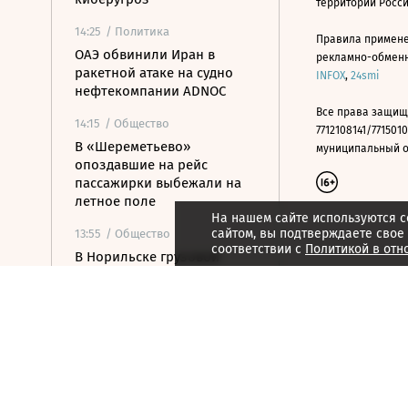
территории Росс
14:25
/ Политика
Правила примене
ОАЭ обвинили Иран в
рекламно-обменно
ракетной атаке на судно
INFOX
,
24smi
нефтекомпании ADNOC
Все права защищ
14:15
/ Общество
7712108141/7715010
В «Шереметьево»
муниципальный окр
опоздавшие на рейс
пассажирки выбежали на
летное поле
На нашем сайте используются c
сайтом, вы подтверждаете свое
13:55
/ Общество
соответствии с
Политикой в отн
В Норильске грузовой
Boeing выкатился за
пределы взлетно-
посадочной полосы
13:48
/ Политика
WAM: ракета атаковала
судно нефтяной
госкомпании ОАЭ в