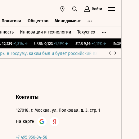
Войти
Политика
Общество
Менеджмент
нность
Инновации и технологии
Техуспех
ть
Политика
Общество
Менеджмент
12,239
+1,31%
↑
USBN
0,123
+1,57%
↑
UTAR
9,16
+0,11%
↑
IMOEX
2 281,31
-
ры в Госдуму: каким был и будет российский парламент
Война н
Контакты
127018, г. Москва, ул. Полковая, д. 3, стр. 1
На карте
+7 495 956-34-58