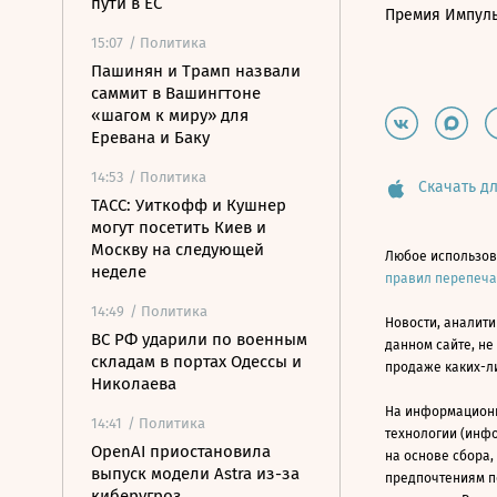
пути в ЕС
Премия Импул
15:07
/ Политика
Пашинян и Трамп назвали
саммит в Вашингтоне
«шагом к миру» для
Еревана и Баку
14:53
/ Политика
Скачать дл
ТАСС: Уиткофф и Кушнер
могут посетить Киев и
Москву на следующей
Любое использов
неделе
правил перепеч
14:49
/ Политика
Новости, аналити
ВС РФ ударили по военным
данном сайте, не
складам в портах Одессы и
продаже каких-л
Николаева
На информацион
14:41
/ Политика
технологии (инф
OpenAI приостановила
на основе сбора,
выпуск модели Astra из-за
предпочтениям п
киберугроз