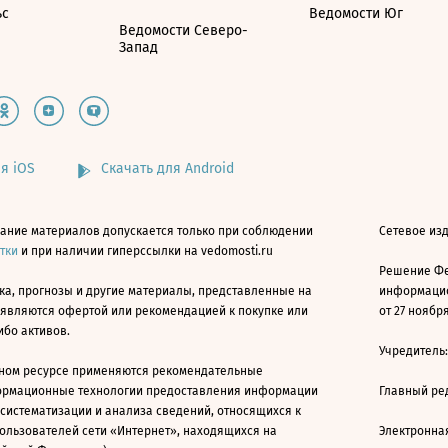
ьс
Ведомости Юг
Ведомости Северо-
Запад
я iOS
Скачать для Android
ание материалов допускается только при соблюдении
Сетевое изд
атки
и при наличии гиперссылки на vedomosti.ru
Решение Фе
ка, прогнозы и другие материалы, представленные на
информацио
 являются офертой или рекомендацией к покупке или
от 27 ноября
ибо активов.
Учредитель
ном ресурсе применяются рекомендательные
ормационные технологии предоставления информации
Главный ре
 систематизации и анализа сведений, относящихся к
ользователей сети «Интернет», находящихся на
Электронна