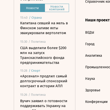
Справочник ко
Новости
Новости
компаний
15:40
/
Страна
Наши проек
Капитана севшей на мель в
Финском заливе яхты
ВЕДЫ
эвакуировали вертолетом
15:30
/ Политика
Город
США выделили более $200
млн на запуск
Аналитика
Транскаспийского фонда
предпринимательства
Промышленнос
15:28
/
Спорт
«Арсенал» продлил самый
Наука
долгосрочный спонсоркий
контракт в истории АПЛ
Здоровье
15:26
/ Политика
Вучич заявил о готовности
Конференции
поддерживать Украину на