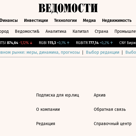
Финансы
Инвестиции
Технологии
Медиа
Недвижимость
ород
Ведомости&
Аналитика
Капитал
Страна
Промышле
а
Финансы
Инвестиции
Технологии
Медиа
Недвижимос
SI
874,64
-1,12%
↓
RGBI
115,3
+0,1%
↑
RGBITR
777,14
+0,2%
↑
CNY Бирж.
ивном рынке: меры, динамика, прогнозы
Выбор редакции
Выбо
Подписка для юр.лиц
Архив
О компании
Обратная связь
Редакция
Справочный центр