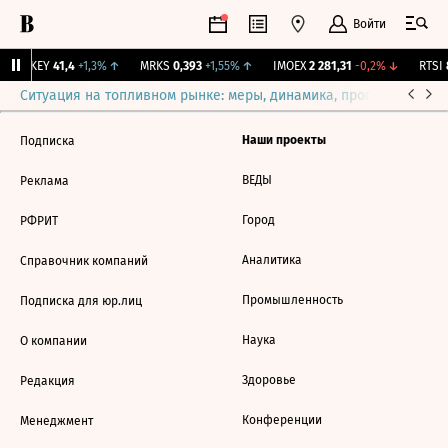
Войти
OKEY
41,4
+1,3%
↑
MRKS
0,393
+1,55%
↑
IMOEX
2 281,31
-0,2%
↓
RTSI
8
Ситуация на топливном рынке: меры, динамика, прогнозы
Выб
Наши проекты
Подписка
ВЕДЫ
Реклама
Город
РФРИТ
Аналитика
Справочник компаний
Промышленность
Подписка для юр.лиц
Наука
О компании
Здоровье
Редакция
Конференции
Менеджмент