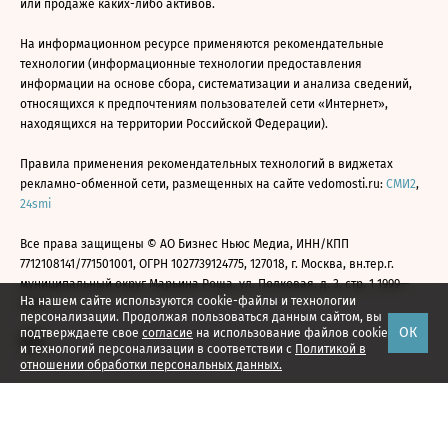
или продаже каких-либо активов.
На информационном ресурсе применяются рекомендательные
технологии (информационные технологии предоставления
информации на основе сбора, систематизации и анализа сведений,
относящихся к предпочтениям пользователей сети «Интернет»,
находящихся на территории Российской Федерации).
Правила применения рекомендательных технологий в виджетах
рекламно-обменной сети, размещенных на сайте vedomosti.ru:
СМИ2
,
24smi
Все права защищены © АО Бизнес Ньюс Медиа, ИНН/КПП
7712108141/771501001, ОГРН 1027739124775, 127018, г. Москва, вн.тер.г.
муниципальный округ Марьина Роща, ул. Полковая, д. 3, стр. 1 1999—
На нашем сайте используются cookie-файлы и технологии
2026
персонализации. Продолжая пользоваться данным сайтом, вы
ОК
подтверждаете свое
согласие
на использование файлов cookie
и технологий персонализации в соответствии с
Политикой в
отношении обработки персональных данных.