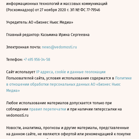
информационных технологий и массовых коммуникаций
(Роскомнадзор) от 27 ноября 2020 г. ЭЛ № ФС 77-79546
Учредитель: АО «Бизнес Ньюс Медиа»
Главный редактор: Казьмина Ирина Сергеевна
Электронная почта:
news@vedomosti.ru
Телефон:
+7 495 956-34-58
Сайт использует
IP адреса, cookie и данные геолокации
Пользователей сайта, условия использования содержатся в
Политике
в отношении обработки персональных данных АО «Бизнес Ньюс
Медиа»
Любое использование материалов допускается только при
соблюдении
правил перепечатки
и при наличии гиперссылки на
vedomosti.ru
Новости, аналитика, прогнозы и другие материалы, представленные
на данном сайте, не являются офертой или рекомендацией к покупке