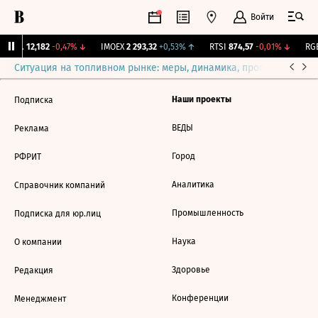
Войти
Бирж.
12,182
-0,47%
↓
IMOEX
2 293,32
+0,53%
↑
RTSI
874,57
-0,01%
↓
RGB
Ситуация на топливном рынке: меры, динамика, прогнозы
Выб
Наши проекты
Подписка
ВЕДЫ
Реклама
Город
РФРИТ
Аналитика
Справочник компаний
Промышленность
Подписка для юр.лиц
Наука
О компании
Здоровье
Редакция
Конференции
Менеджмент