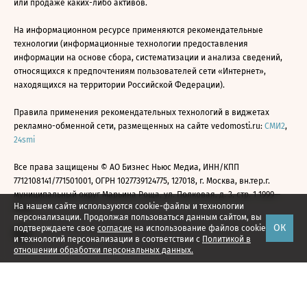
или продаже каких-либо активов.
На информационном ресурсе применяются рекомендательные
технологии (информационные технологии предоставления
информации на основе сбора, систематизации и анализа сведений,
относящихся к предпочтениям пользователей сети «Интернет»,
находящихся на территории Российской Федерации).
Правила применения рекомендательных технологий в виджетах
рекламно-обменной сети, размещенных на сайте vedomosti.ru:
СМИ2
,
24smi
Все права защищены © АО Бизнес Ньюс Медиа, ИНН/КПП
7712108141/771501001, ОГРН 1027739124775, 127018, г. Москва, вн.тер.г.
муниципальный округ Марьина Роща, ул. Полковая, д. 3, стр. 1 1999—
На нашем сайте используются cookie-файлы и технологии
2026
персонализации. Продолжая пользоваться данным сайтом, вы
ОК
подтверждаете свое
согласие
на использование файлов cookie
и технологий персонализации в соответствии с
Политикой в
отношении обработки персональных данных.