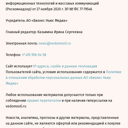
информационных технологий и массовых коммуникаций
(Роскомнадзор) от 27 ноября 2020 г. ЭЛ № ФС 77-79546
Учредитель: АО «Бизнес Ньюс Медиа»
Главный редактор: Казьмина Ирина Сергеевна
Электронная почта:
news@vedomosti.ru
Телефон:
+7 495 956-34-58
Сайт использует
IP адреса, cookie и данные геолокации
Пользователей сайта, условия использования содержатся в
Политике
в отношении обработки персональных данных АО «Бизнес Ньюс
Медиа»
Любое использование материалов допускается только при
соблюдении
правил перепечатки
и при наличии гиперссылки на
vedomosti.ru
Новости, аналитика, прогнозы и другие материалы, представленные
на данном сайте, не являются офертой или рекомендацией к покупке