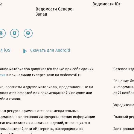
ьс
Ведомости Юг
Ведомости Северо-
Запад
я iOS
Скачать для Android
ание материалов допускается только при соблюдении
Сетевое изд
атки
и при наличии гиперссылки на vedomosti.ru
Решение Фе
ка, прогнозы и другие материалы, представленные на
информацио
 являются офертой или рекомендацией к покупке или
от 27 ноября
ибо активов.
Учредитель
ном ресурсе применяются рекомендательные
ормационные технологии предоставления информации
Главный ре
 систематизации и анализа сведений, относящихся к
ользователей сети «Интернет», находящихся на
Электронна