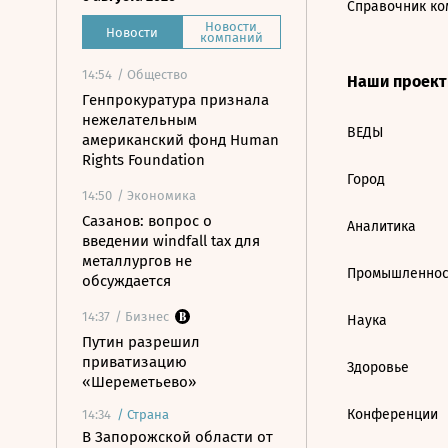
Справочник ко
Новости
Новости
компаний
14:54
/ Общество
Наши проек
Генпрокуратура признала
нежелательным
ВЕДЫ
американский фонд Human
Rights Foundation
Город
14:50
/ Экономика
Сазанов: вопрос о
Аналитика
введении windfall tax для
металлургов не
Промышленнос
обсуждается
14:37
/ Бизнес
Наука
Путин разрешил
приватизацию
Здоровье
«Шереметьево»
Конференции
14:34
/
Страна
В Запорожской области от