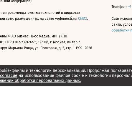
ийской Федерации).
Телефон:
+7
ния рекомендательных технологий в виджетах
й сети, размещенных на сайте vedomosti.ru:
СМИ2
,
Сайт испол
сайта, усл
обработки 
ены © АО Бизнес Ньюс Медиа, ИНН/КПП
01, ОГРН 1027739124775, 127018, г. Москва, вн.тер.г.
уг Марьина Роща, ул. Полковая, д. 3, стр. 1 1999—2026
ookie-файлы и технологии персонализации. Продолжая пользоват
согласие
на использование файлов cookie и технологий персонал
ошении обработки персональных данных.