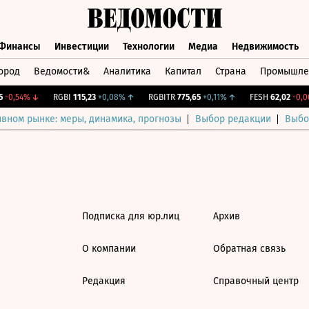
Финансы
Инвестиции
Технологии
Медиа
Недвижимость
ород
Ведомости&
Аналитика
Капитал
Страна
Промышле
а
Финансы
Инвестиции
Технологии
Медиа
Недвижимос
-0,54%
↓
RGBI
115,23
+0,08%
↑
RGBITR
775,65
+0,11%
↑
FESH
62,02
-0,06
ивном рынке: меры, динамика, прогнозы
Выбор редакции
Выбо
Подписка для юр.лиц
Архив
О компании
Обратная связь
Редакция
Справочный центр