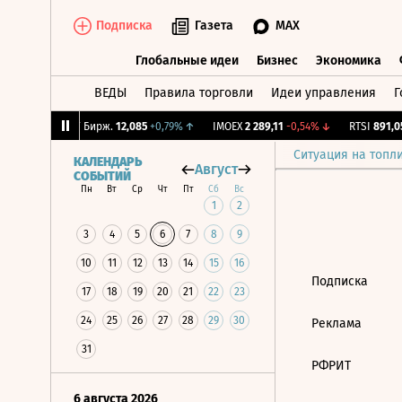
Подписка
Газета
MAX
Глобальные идеи
Бизнес
Экономика
ВЕДЫ
Правила торговли
Идеи управления
Г
Глобальные идеи
Бизнес
Экономик
0,06%
↓
CNY Бирж.
12,085
+0,79%
↑
IMOEX
2 289,11
-0,54%
↓
RTSI
891,05
Ситуация на топл
КАЛЕНДАРЬ
Август
СОБЫТИЙ
Пн
Вт
Ср
Чт
Пт
Сб
Вс
1
2
3
4
5
6
7
8
9
10
11
12
13
14
15
16
Подписка
17
18
19
20
21
22
23
24
25
26
27
28
29
30
Реклама
31
РФРИТ
6 августа 2026