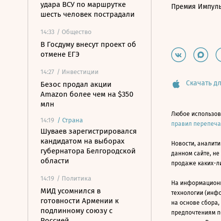
удара ВСУ по маршрутке
Премия Импул
шесть человек пострадали
14:33
/ Общество
В Госдуму внесут проект об
отмене ЕГЭ
14:27
/ Инвестиции
Скачать дл
Безос продал акции
Amazon более чем на $350
млн
Любое использов
14:19
/
Страна
правил перепеч
Шуваев зарегистрировался
кандидатом на выборах
Новости, аналити
губернатора Белгородской
данном сайте, не
области
продаже каких-л
14:19
/ Политика
На информацион
МИД усомнился в
технологии (инф
готовности Армении к
на основе сбора,
подлинному союзу с
предпочтениям п
Россией