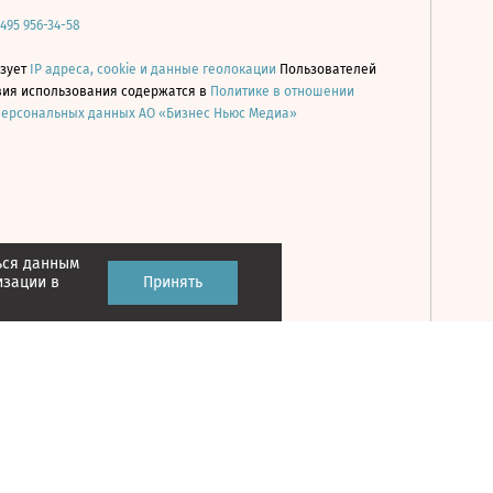
 495 956-34-58
ьзует
IP адреса, cookie и данные геолокации
Пользователей
овия использования содержатся в
Политике в отношении
персональных данных АО «Бизнес Ньюс Медиа»
ься данным
Принять
изации в