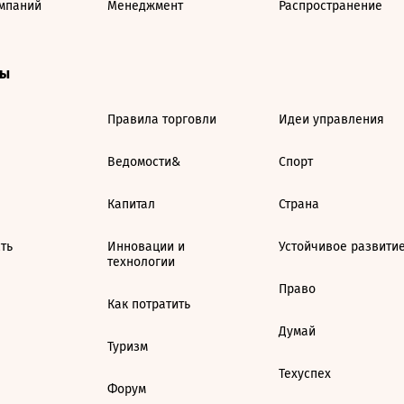
мпаний
Менеджмент
Распространение
ты
Правила торговли
Идеи управления
Ведомости&
Спорт
Капитал
Страна
ть
Инновации и
Устойчивое развити
технологии
Право
Как потратить
Думай
Туризм
Техуспех
Форум