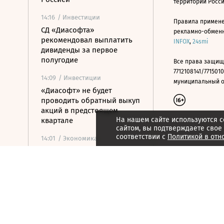
территории Росс
14:16
/ Инвестиции
Правила примене
СД «Диасофта»
рекламно-обменно
рекомендовал выплатить
INFOX
,
24smi
дивиденды за первое
полугодие
Все права защищ
7712108141/7715010
14:09
/ Инвестиции
муниципальный окр
«Диасофт» не будет
проводить обратный выкуп
акций в предстоящем
На нашем сайте используются c
квартале
сайтом, вы подтверждаете свое
соответствии с
Политикой в отн
14:01
/ Экономика
Международные резервы
России снизились на $11,8
млрд
14:00
/ Экономика
Бизнес из-за атак сможет
учитывать больше видов
расходов при расчете