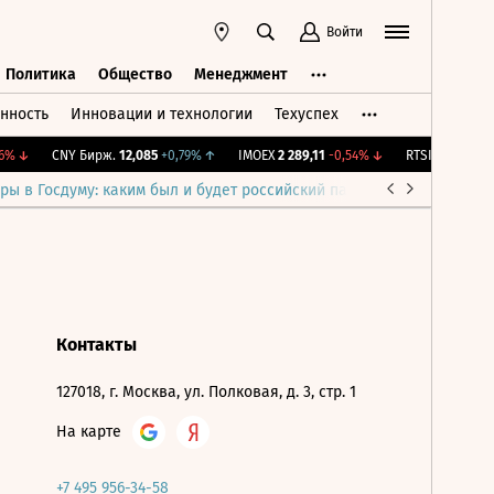
Войти
Политика
Общество
Менеджмент
нность
Инновации и технологии
Техуспех
ть
Политика
Общество
Менеджмент
%
↓
CNY Бирж.
12,085
+0,79%
↑
IMOEX
2 289,11
-0,54%
↓
RTSI
891,05
-0,
ры в Госдуму: каким был и будет российский парламент
Война н
Контакты
127018, г. Москва, ул. Полковая, д. 3, стр. 1
На карте
+7 495 956-34-58