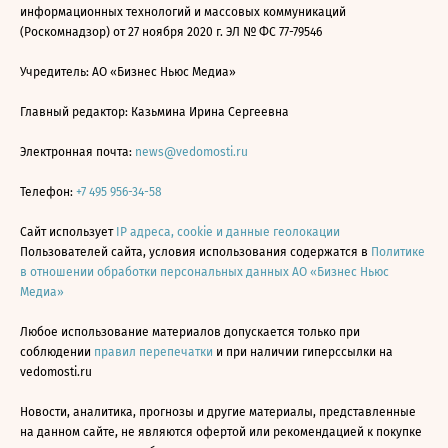
информационных технологий и массовых коммуникаций
(Роскомнадзор) от 27 ноября 2020 г. ЭЛ № ФС 77-79546
Учредитель: АО «Бизнес Ньюс Медиа»
Главный редактор: Казьмина Ирина Сергеевна
Электронная почта:
news@vedomosti.ru
Телефон:
+7 495 956-34-58
Сайт использует
IP адреса, cookie и данные геолокации
Пользователей сайта, условия использования содержатся в
Политике
в отношении обработки персональных данных АО «Бизнес Ньюс
Медиа»
Любое использование материалов допускается только при
соблюдении
правил перепечатки
и при наличии гиперссылки на
vedomosti.ru
Новости, аналитика, прогнозы и другие материалы, представленные
на данном сайте, не являются офертой или рекомендацией к покупке