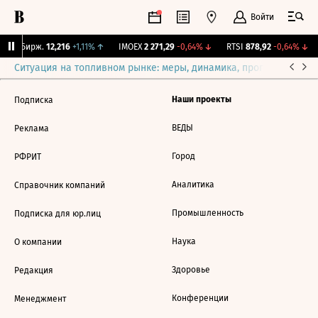
Войти
CNY Бирж.
12,216
+1,11%
↑
IMOEX
2 271,29
-0,64%
↓
RTSI
878,92
-0,64%
↓
Ситуация на топливном рынке: меры, динамика, прогнозы
Выб
Наши проекты
Подписка
ВЕДЫ
Реклама
Город
РФРИТ
Аналитика
Справочник компаний
Промышленность
Подписка для юр.лиц
Наука
О компании
Здоровье
Редакция
Конференции
Менеджмент