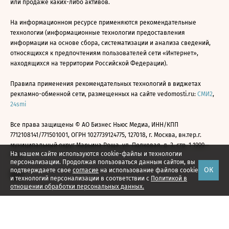
или продаже каких-либо активов.
На информационном ресурсе применяются рекомендательные
технологии (информационные технологии предоставления
информации на основе сбора, систематизации и анализа сведений,
относящихся к предпочтениям пользователей сети «Интернет»,
находящихся на территории Российской Федерации).
Правила применения рекомендательных технологий в виджетах
рекламно-обменной сети, размещенных на сайте vedomosti.ru:
СМИ2
,
24smi
Все права защищены © АО Бизнес Ньюс Медиа, ИНН/КПП
7712108141/771501001, ОГРН 1027739124775, 127018, г. Москва, вн.тер.г.
муниципальный округ Марьина Роща, ул. Полковая, д. 3, стр. 1 1999—
На нашем сайте используются cookie-файлы и технологии
2026
персонализации. Продолжая пользоваться данным сайтом, вы
ОК
подтверждаете свое
согласие
на использование файлов cookie
и технологий персонализации в соответствии с
Политикой в
отношении обработки персональных данных.