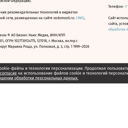
ийской Федерации).
Телефон:
+7
ния рекомендательных технологий в виджетах
й сети, размещенных на сайте vedomosti.ru:
СМИ2
,
Сайт испол
сайта, усл
обработки 
ены © АО Бизнес Ньюс Медиа, ИНН/КПП
01, ОГРН 1027739124775, 127018, г. Москва, вн.тер.г.
уг Марьина Роща, ул. Полковая, д. 3, стр. 1 1999—2026
ookie-файлы и технологии персонализации. Продолжая пользоват
согласие
на использование файлов cookie и технологий персонал
ошении обработки персональных данных.