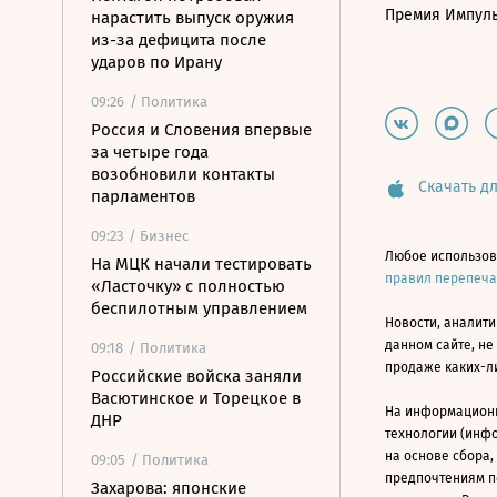
Премия Импул
нарастить выпуск оружия
из-за дефицита после
ударов по Ирану
09:26
/ Политика
Россия и Словения впервые
за четыре года
возобновили контакты
Скачать дл
парламентов
09:23
/ Бизнес
Любое использов
На МЦК начали тестировать
правил перепеч
«Ласточку» с полностью
беспилотным управлением
Новости, аналити
данном сайте, не
09:18
/ Политика
продаже каких-л
Российские войска заняли
Васютинское и Торецкое в
На информацион
ДНР
технологии (инф
на основе сбора,
09:05
/ Политика
предпочтениям п
Захарова: японские