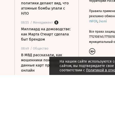
территории Росс
политики делают вид, что
атомные бомбы упали с
Правила примене
НЛО
рекламно-обменно
INFOX
,
24smi
08:55
/ Менеджмент
Миллиард на домоводстве:
Все права защищ
как Марта Стюарт сделала
7712108141/7715010
быт брендом
муниципальный окр
08:49
/ Общество
В МВД рассказали, как
мошенники похищают
На нашем сайте используются c
данные карт при покупках
сайтом, вы подтверждаете свое
онлайн
соответствии с
Политикой в отн
08:33
/ Политика
Что известно об атаке на
жилые кварталы в
Белгороде
08:11
/ Политика
Демократы готовят