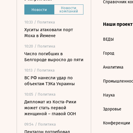
Справочник ко
Новости
Новости
компаний
10:33
/ Политика
Наши проек
Хуситы атаковали порт
Моха в Йемене
ВЕДЫ
10:20
/ Политика
Город
Число погибших в
Белгороде выросло до пяти
Аналитика
10:13
/ Политика
ВС РФ нанесли удар по
Промышленнос
объектам ТЭКа Украины
10:05
/ Политика
Наука
Дипломат из Коста-Рики
может стать первой
Здоровье
женщиной – главой ООН
Конференции
09:54
/ Политика
Пентагон потребовал