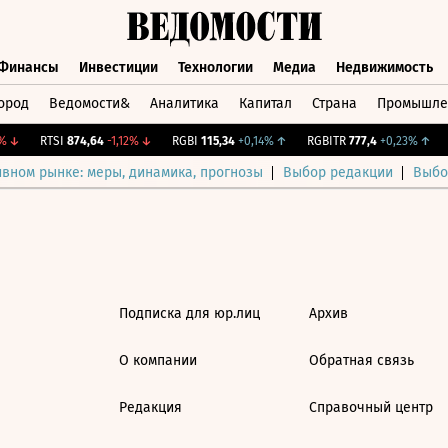
Финансы
Инвестиции
Технологии
Медиа
Недвижимость
ород
Ведомости&
Аналитика
Капитал
Страна
Промышле
а
Финансы
Инвестиции
Технологии
Медиа
Недвижимос
↓
RTSI
874,64
-1,12%
↓
RGBI
115,34
+0,14%
↑
RGBITR
777,4
+0,23%
↑
ивном рынке: меры, динамика, прогнозы
Выбор редакции
Выбо
Подписка для юр.лиц
Архив
О компании
Обратная связь
Редакция
Справочный центр