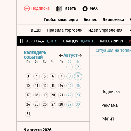
Подписка
Газета
MAX
Глобальные идеи
Бизнес
Экономика
ВЕДЫ
Правила торговли
Идеи управления
Г
Глобальные идеи
Бизнес
Экономик
239
+1,31%
↑
ABRD
124,4
+1,3%
↑
UTAR
9,19
+0,44%
↑
IMOEX
2 281,31
-0,2%
Ситуация на топл
КАЛЕНДАРЬ
Август
СОБЫТИЙ
Пн
Вт
Ср
Чт
Пт
Сб
Вс
1
2
3
4
5
6
7
8
9
10
11
12
13
14
15
16
Подписка
17
18
19
20
21
22
23
24
25
26
27
28
29
30
Реклама
31
РФРИТ
9 августа 2026