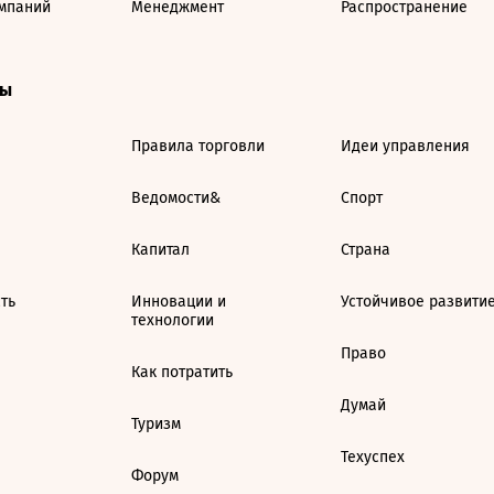
мпаний
Менеджмент
Распространение
ты
Правила торговли
Идеи управления
Ведомости&
Спорт
Капитал
Страна
ть
Инновации и
Устойчивое развити
технологии
Право
Как потратить
Думай
Туризм
Техуспех
Форум