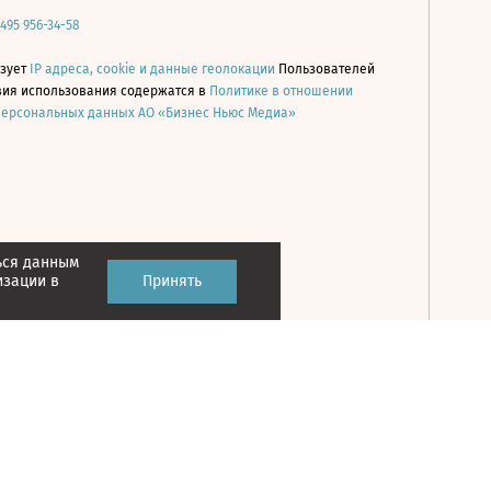
 495 956-34-58
ьзует
IP адреса, cookie и данные геолокации
Пользователей
овия использования содержатся в
Политике в отношении
персональных данных АО «Бизнес Ньюс Медиа»
ься данным
Принять
изации в