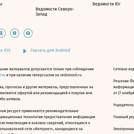
ьс
Ведомости Юг
Ведомости Северо-
Запад
я iOS
Скачать для Android
ание материалов допускается только при соблюдении
Сетевое изд
атки
и при наличии гиперссылки на vedomosti.ru
Решение Фе
ка, прогнозы и другие материалы, представленные на
информацио
 являются офертой или рекомендацией к покупке или
от 27 ноября
ибо активов.
Учредитель
ном ресурсе применяются рекомендательные
ормационные технологии предоставления информации
Главный ре
 систематизации и анализа сведений, относящихся к
ользователей сети «Интернет», находящихся на
Электронна