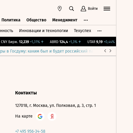
Войти
Политика
Общество
Менеджмент
нность
Инновации и технологии
Техуспех
ть
Политика
Общество
Менеджмент
CNY Бирж.
12,239
+1,31%
↑
ABRD
124,4
+1,3%
↑
UTAR
9,19
+0,44%
↑
IMOEX
ры в Госдуму: каким был и будет российский парламент
Война н
Контакты
127018, г. Москва, ул. Полковая, д. 3, стр. 1
На карте
+7 495 956-34-58