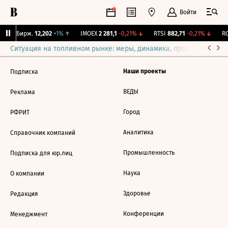
Войти
CNY Бирж.
12,202
+1%
↑
IMOEX
2 281,1
-0,21%
↓
RTSI
882,71
-0,21%
↓
RG
Ситуация на топливном рынке: меры, динамика, прогнозы
Выб
Наши проекты
Подписка
ВЕДЫ
Реклама
Город
РФРИТ
Аналитика
Справочник компаний
Промышленность
Подписка для юр.лиц
Наука
О компании
Здоровье
Редакция
Конференции
Менеджмент