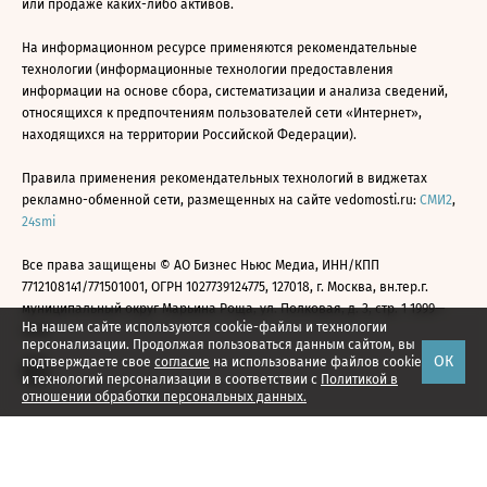
или продаже каких-либо активов.
На информационном ресурсе применяются рекомендательные
технологии (информационные технологии предоставления
информации на основе сбора, систематизации и анализа сведений,
относящихся к предпочтениям пользователей сети «Интернет»,
находящихся на территории Российской Федерации).
Правила применения рекомендательных технологий в виджетах
рекламно-обменной сети, размещенных на сайте vedomosti.ru:
СМИ2
,
24smi
Все права защищены © АО Бизнес Ньюс Медиа, ИНН/КПП
7712108141/771501001, ОГРН 1027739124775, 127018, г. Москва, вн.тер.г.
муниципальный округ Марьина Роща, ул. Полковая, д. 3, стр. 1 1999—
На нашем сайте используются cookie-файлы и технологии
2026
персонализации. Продолжая пользоваться данным сайтом, вы
ОК
подтверждаете свое
согласие
на использование файлов cookie
и технологий персонализации в соответствии с
Политикой в
отношении обработки персональных данных.