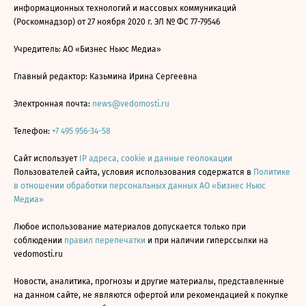
информационных технологий и массовых коммуникаций
(Роскомнадзор) от 27 ноября 2020 г. ЭЛ № ФС 77-79546
Учредитель: АО «Бизнес Ньюс Медиа»
Главный редактор: Казьмина Ирина Сергеевна
Электронная почта:
news@vedomosti.ru
Телефон:
+7 495 956-34-58
Сайт использует
IP адреса, cookie и данные геолокации
Пользователей сайта, условия использования содержатся в
Политике
в отношении обработки персональных данных АО «Бизнес Ньюс
Медиа»
Любое использование материалов допускается только при
соблюдении
правил перепечатки
и при наличии гиперссылки на
vedomosti.ru
Новости, аналитика, прогнозы и другие материалы, представленные
на данном сайте, не являются офертой или рекомендацией к покупке