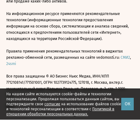
или продаже каких-либо активов.
На информационном ресурсе применяются рекомендательные
технологии (информационные технологии предоставления
информации на основе сбора, систематизации и анализа сведений,
относящихся к предпочтениям пользователей сети «Интернет»,
находящихся на территории Российской Федерации).
Правила применения рекомендательных технологий в виджетах
рекламно-обменной сети, размещенных на сайте vedomosti.ru:
СМИ2
,
24smi
Все права защищены © АО Бизнес Ньюс Медиа, ИНН/КПП
7712108141/771501001, ОГРН 1027739124775, 127018, г. Москва, вн.тер.г.
муниципальный округ Марьина Роща, ул. Полковая, д. 3, стр. 1 1999—
На нашем сайте используются cookie-файлы и технологии
2026
персонализации. Продолжая пользоваться данным сайтом, вы
ОК
подтверждаете свое
согласие
на использование файлов cookie
и технологий персонализации в соответствии с
Политикой в
отношении обработки персональных данных.