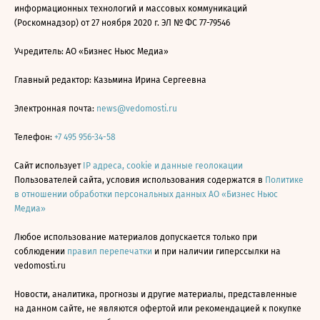
информационных технологий и массовых коммуникаций
(Роскомнадзор) от 27 ноября 2020 г. ЭЛ № ФС 77-79546
Учредитель: АО «Бизнес Ньюс Медиа»
Главный редактор: Казьмина Ирина Сергеевна
Электронная почта:
news@vedomosti.ru
Телефон:
+7 495 956-34-58
Сайт использует
IP адреса, cookie и данные геолокации
Пользователей сайта, условия использования содержатся в
Политике
в отношении обработки персональных данных АО «Бизнес Ньюс
Медиа»
Любое использование материалов допускается только при
соблюдении
правил перепечатки
и при наличии гиперссылки на
vedomosti.ru
Новости, аналитика, прогнозы и другие материалы, представленные
на данном сайте, не являются офертой или рекомендацией к покупке