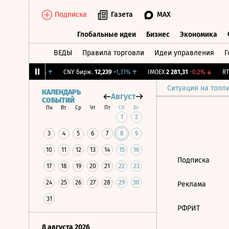
Подписка
Газета
MAX
Глобальные идеи
Бизнес
Экономика
ВЕДЫ
Правила торговли
Идеи управления
Г
Глобальные идеи
Бизнес
Экономик
FLT
36,26
+2,17%
↑
CNY Бирж.
12,239
+1,31%
↑
IMOEX
2 281,31
-0,2%
↓
RTS
Ситуация на топл
КАЛЕНДАРЬ
Август
СОБЫТИЙ
Пн
Вт
Ср
Чт
Пт
Сб
Вс
1
2
3
4
5
6
7
8
9
10
11
12
13
14
15
16
Подписка
17
18
19
20
21
22
23
24
25
26
27
28
29
30
Реклама
31
РФРИТ
8 августа 2026