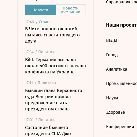
Справочник ко
Новости
Новости
компаний
17:46
/
Страна
Наши проек
В Чите подросток погиб,
пытаясь спасти тонущего
ВЕДЫ
друга
17:34
/ Политика
Город
Bild: Германия выслала
около 400 россиян с начала
Аналитика
конфликта на Украине
17:11
/ Политика
Промышленнос
Бывший глава Верховного
суда Венгрии принял
Наука
предложение стать
президентом страны
Здоровье
17:01
/ Политика
Конференции
Состояние бывшего
президента США Джо