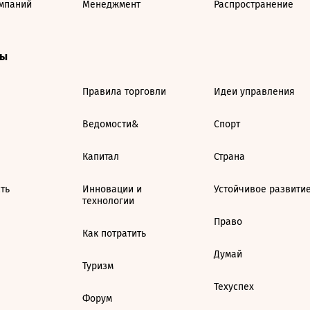
мпаний
Менеджмент
Распространение
ты
Правила торговли
Идеи управления
Ведомости&
Спорт
Капитал
Страна
ть
Инновации и
Устойчивое развити
технологии
Право
Как потратить
Думай
Туризм
Техуспех
Форум