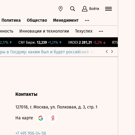
Войти
Политика
Общество
Менеджмент
нность
Инновации и технологии
Техуспех
ть
Политика
Общество
Менеджмент
,17%
↑
CNY Бирж.
12,239
+1,31%
↑
IMOEX
2 281,31
-0,2%
↓
RTSI
874,64
-1,
ры в Госдуму: каким был и будет российский парламент
Война н
Контакты
127018, г. Москва, ул. Полковая, д. 3, стр. 1
На карте
+7 495 956-34-58