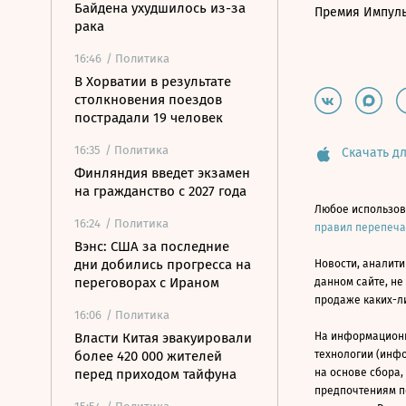
Байдена ухудшилось из-за
Премия Импул
рака
16:46
/ Политика
В Хорватии в результате
столкновения поездов
пострадали 19 человек
16:35
/ Политика
Скачать дл
Финляндия введет экзамен
на гражданство с 2027 года
Любое использов
16:24
/ Политика
правил перепеч
Вэнс: США за последние
дни добились прогресса на
Новости, аналити
переговорах с Ираном
данном сайте, не
продаже каких-л
16:06
/ Политика
Власти Китая эвакуировали
На информацион
более 420 000 жителей
технологии (инф
перед приходом тайфуна
на основе сбора,
предпочтениям п