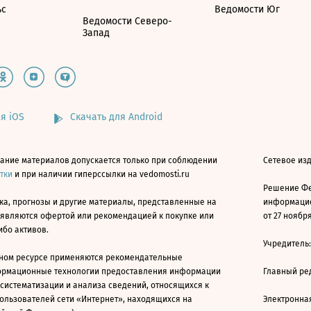
ьс
Ведомости Юг
Ведомости Северо-
Запад
я iOS
Скачать для Android
ание материалов допускается только при соблюдении
Сетевое изд
атки
и при наличии гиперссылки на vedomosti.ru
Решение Фе
ка, прогнозы и другие материалы, представленные на
информацио
 являются офертой или рекомендацией к покупке или
от 27 ноября
ибо активов.
Учредитель
ном ресурсе применяются рекомендательные
ормационные технологии предоставления информации
Главный ре
 систематизации и анализа сведений, относящихся к
ользователей сети «Интернет», находящихся на
Электронна