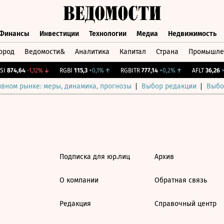
Финансы
Инвестиции
Технологии
Медиа
Недвижимость
ород
Ведомости&
Аналитика
Капитал
Страна
Промышле
а
Финансы
Инвестиции
Технологии
Медиа
Недвижимос
I
874,64
-1,12%
↓
RGBI
115,3
+0,1%
↑
RGBITR
777,14
+0,2%
↑
AFLT
36,26
+2
ивном рынке: меры, динамика, прогнозы
Выбор редакции
Выбо
Подписка для юр.лиц
Архив
О компании
Обратная связь
Редакция
Справочный центр