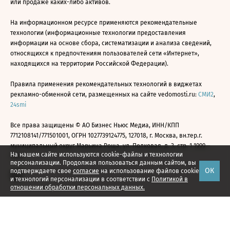
или продаже каких-либо активов.
На информационном ресурсе применяются рекомендательные
технологии (информационные технологии предоставления
информации на основе сбора, систематизации и анализа сведений,
относящихся к предпочтениям пользователей сети «Интернет»,
находящихся на территории Российской Федерации).
Правила применения рекомендательных технологий в виджетах
рекламно-обменной сети, размещенных на сайте vedomosti.ru:
СМИ2
,
24smi
Все права защищены © АО Бизнес Ньюс Медиа, ИНН/КПП
7712108141/771501001, ОГРН 1027739124775, 127018, г. Москва, вн.тер.г.
муниципальный округ Марьина Роща, ул. Полковая, д. 3, стр. 1 1999—
На нашем сайте используются cookie-файлы и технологии
2026
персонализации. Продолжая пользоваться данным сайтом, вы
ОК
подтверждаете свое
согласие
на использование файлов cookie
и технологий персонализации в соответствии с
Политикой в
отношении обработки персональных данных.