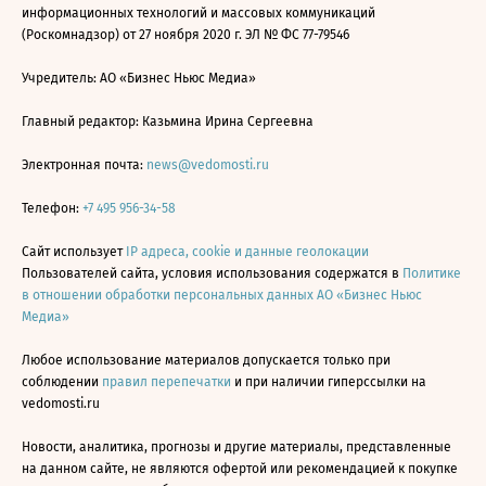
информационных технологий и массовых коммуникаций
(Роскомнадзор) от 27 ноября 2020 г. ЭЛ № ФС 77-79546
Учредитель: АО «Бизнес Ньюс Медиа»
Главный редактор: Казьмина Ирина Сергеевна
Электронная почта:
news@vedomosti.ru
Телефон:
+7 495 956-34-58
Сайт использует
IP адреса, cookie и данные геолокации
Пользователей сайта, условия использования содержатся в
Политике
в отношении обработки персональных данных АО «Бизнес Ньюс
Медиа»
Любое использование материалов допускается только при
соблюдении
правил перепечатки
и при наличии гиперссылки на
vedomosti.ru
Новости, аналитика, прогнозы и другие материалы, представленные
на данном сайте, не являются офертой или рекомендацией к покупке