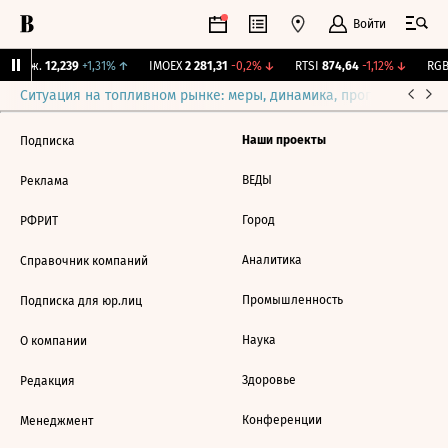
Войти
 Бирж.
12,239
+1,31%
↑
IMOEX
2 281,31
-0,2%
↓
RTSI
874,64
-1,12%
↓
RGBI
Ситуация на топливном рынке: меры, динамика, прогнозы
Выб
Наши проекты
Подписка
ВЕДЫ
Реклама
Город
РФРИТ
Аналитика
Справочник компаний
Промышленность
Подписка для юр.лиц
Наука
О компании
Здоровье
Редакция
Конференции
Менеджмент