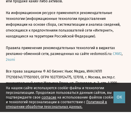
или продаже каких-либо активов.
На информационном ресурсе применяются рекомендательные
технологии (информационные технологии предоставления
информации на основе сбора, систематизации и анализа сведений,
относящихся к предпочтениям пользователей сети «Интернет»,
находящихся на территории Российской Федерации).
Правила применения рекомендательных технологий в виджетах
рекламно-обменной сети, размещенных на сайте vedomosti.ru:
СМИ2
,
24smi
Все права защищены © АО Бизнес Ньюс Медиа, ИНН/КПП
7712108141/771501001, ОГРН 1027739124775, 127018, г. Москва, вн.тер.г.
муниципальный округ Марьина Роща, ул. Полковая, д. 3, стр. 1 1999—
На нашем сайте используются cookie-файлы и технологии
2026
персонализации. Продолжая пользоваться данным сайтом, вы
ОК
подтверждаете свое
согласие
на использование файлов cookie
и технологий персонализации в соответствии с
Политикой в
отношении обработки персональных данных.