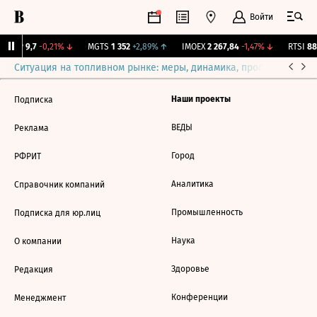
Войти
BISVP
9,7
-0,21%
↓
MGTS
1 352
+2,89%
↑
IMOEX
2 267,84
-1,47%
↓
RTSI
882
Ситуация на топливном рынке: меры, динамика, прогнозы
Выб
Наши проекты
Подписка
ВЕДЫ
Реклама
Город
РФРИТ
Аналитика
Справочник компаний
Промышленность
Подписка для юр.лиц
Наука
О компании
Здоровье
Редакция
Конференции
Менеджмент