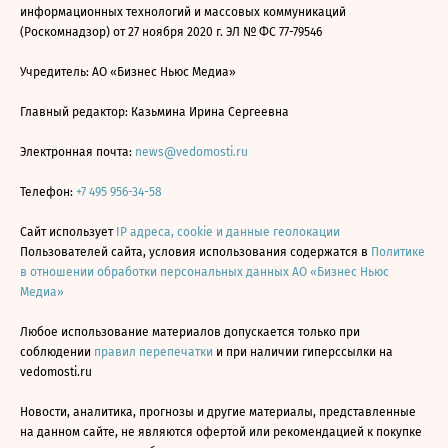
информационных технологий и массовых коммуникаций
(Роскомнадзор) от 27 ноября 2020 г. ЭЛ № ФС 77-79546
Учредитель: АО «Бизнес Ньюс Медиа»
Главный редактор: Казьмина Ирина Сергеевна
Электронная почта:
news@vedomosti.ru
Телефон:
+7 495 956-34-58
Сайт использует
IP адреса, cookie и данные геолокации
Пользователей сайта, условия использования содержатся в
Политике
в отношении обработки персональных данных АО «Бизнес Ньюс
Медиа»
Любое использование материалов допускается только при
соблюдении
правил перепечатки
и при наличии гиперссылки на
vedomosti.ru
Новости, аналитика, прогнозы и другие материалы, представленные
на данном сайте, не являются офертой или рекомендацией к покупке