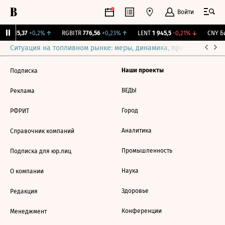
Войти
GBI
115,37
+0,2%
↑
RGBITR
776,56
+0,23%
↑
LENT
1 945,5
-0,21%
↓
CNY Би
Ситуация на топливном рынке: меры, динамика, прогнозы
Выб
Наши проекты
Подписка
ВЕДЫ
Реклама
Город
РФРИТ
Аналитика
Справочник компаний
Промышленность
Подписка для юр.лиц
Наука
О компании
Здоровье
Редакция
Конференции
Менеджмент