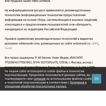
или продаже каких-либо активов.
На информационном ресурсе применяются рекомендательные
технологии (информационные технологии предоставления
информации на основе сбора, систематизации и анализа сведений,
относящихся к предпочтениям пользователей сети «Интернет»,
находящихся на территории Российской Федерации).
Правила применения рекомендательных технологий в виджетах
рекламно-обменной сети, размещенных на сайте vedomosti.ru:
СМИ2
,
24smi
Все права защищены © АО Бизнес Ньюс Медиа, ИНН/КПП
7712108141/771501001, ОГРН 1027739124775, 127018, г. Москва, вн.тер.г.
муниципальный округ Марьина Роща, ул. Полковая, д. 3, стр. 1 1999—
На нашем сайте используются cookie-файлы и технологии
2026
персонализации. Продолжая пользоваться данным сайтом, вы
ОК
подтверждаете свое
согласие
на использование файлов cookie
и технологий персонализации в соответствии с
Политикой в
отношении обработки персональных данных.