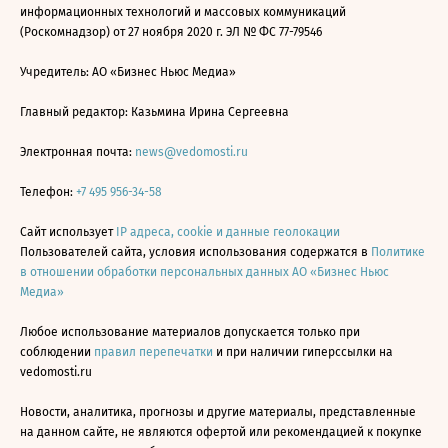
информационных технологий и массовых коммуникаций
(Роскомнадзор) от 27 ноября 2020 г. ЭЛ № ФС 77-79546
Учредитель: АО «Бизнес Ньюс Медиа»
Главный редактор: Казьмина Ирина Сергеевна
Электронная почта:
news@vedomosti.ru
Телефон:
+7 495 956-34-58
Сайт использует
IP адреса, cookie и данные геолокации
Пользователей сайта, условия использования содержатся в
Политике
в отношении обработки персональных данных АО «Бизнес Ньюс
Медиа»
Любое использование материалов допускается только при
соблюдении
правил перепечатки
и при наличии гиперссылки на
vedomosti.ru
Новости, аналитика, прогнозы и другие материалы, представленные
на данном сайте, не являются офертой или рекомендацией к покупке