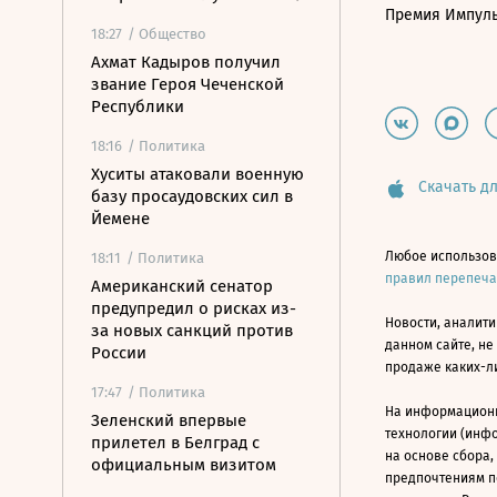
Премия Импул
18:27
/ Общество
Ахмат Кадыров получил
звание Героя Чеченской
Республики
18:16
/ Политика
Хуситы атаковали военную
Скачать дл
базу просаудовских сил в
Йемене
Любое использов
18:11
/ Политика
правил перепеч
Американский сенатор
предупредил о рисках из-
Новости, аналити
за новых санкций против
данном сайте, не
России
продаже каких-л
17:47
/ Политика
На информацион
Зеленский впервые
технологии (инф
прилетел в Белград с
на основе сбора,
официальным визитом
предпочтениям п