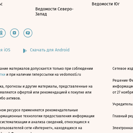
ьс
Ведомости Юг
Ведомости Северо-
Запад
я iOS
Скачать для Android
ание материалов допускается только при соблюдении
Сетевое изд
атки
и при наличии гиперссылки на vedomosti.ru
Решение Фе
ка, прогнозы и другие материалы, представленные на
информацио
 являются офертой или рекомендацией к покупке или
от 27 ноября
ибо активов.
Учредитель
ном ресурсе применяются рекомендательные
ормационные технологии предоставления информации
Главный ре
 систематизации и анализа сведений, относящихся к
ользователей сети «Интернет», находящихся на
Электронна