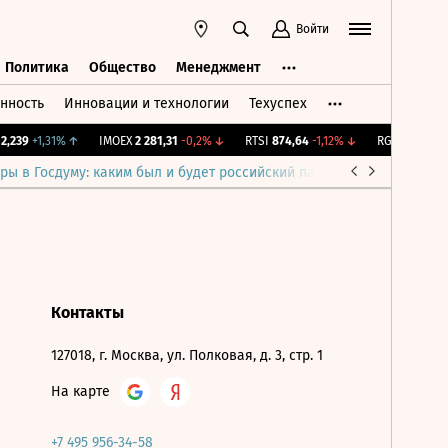
Войти
Политика
Общество
Менеджмент
нность
Инновации и технологии
Техуспех
ть
Политика
Общество
Менеджмент
,239
+1,31%
↑
IMOEX
2 281,31
-0,2%
↓
RTSI
874,64
-1,12%
↓
RGBI
115,17
-0
ры в Госдуму: каким был и будет российский парламент
Война н
Контакты
127018, г. Москва, ул. Полковая, д. 3, стр. 1
На карте
+7 495 956-34-58