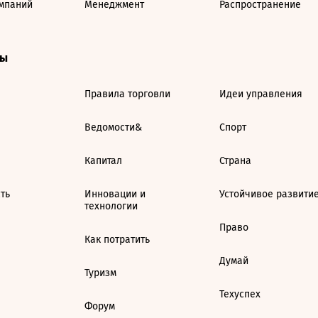
мпаний
Менеджмент
Распространение
ты
Правила торговли
Идеи управления
Ведомости&
Спорт
Капитал
Страна
ть
Инновации и
Устойчивое развити
технологии
Право
Как потратить
Думай
Туризм
Техуспех
Форум