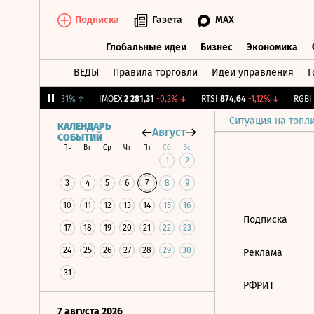
Подписка
Газета
MAX
Глобальные идеи
Бизнес
Экономика
ВЕДЫ
Правила торговли
Идеи управления
Г
Глобальные идеи
Бизнес
Экономик
ирж.
12,239
+1,31%
↑
IMOEX
2 281,31
-0,2%
↓
RTSI
874,64
-1,12%
↓
RGBI
1
Ситуация на топл
КАЛЕНДАРЬ
Август
СОБЫТИЙ
Пн
Вт
Ср
Чт
Пт
Сб
Вс
1
2
3
4
5
6
7
8
9
10
11
12
13
14
15
16
Подписка
17
18
19
20
21
22
23
24
25
26
27
28
29
30
Реклама
31
РФРИТ
7 августа 2026