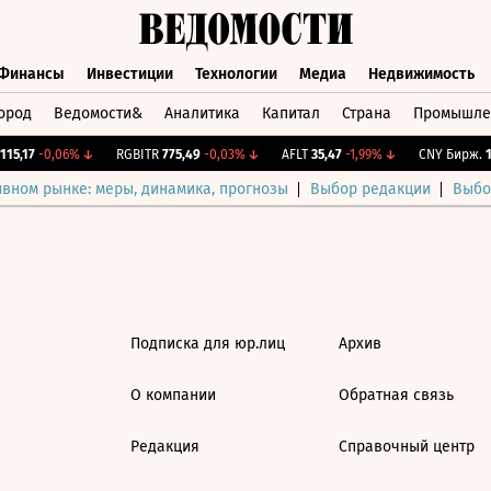
Финансы
Инвестиции
Технологии
Медиа
Недвижимость
ород
Ведомости&
Аналитика
Капитал
Страна
Промышле
а
Финансы
Инвестиции
Технологии
Медиа
Недвижимос
15,17
-0,06%
↓
RGBITR
775,49
-0,03%
↓
AFLT
35,47
-1,99%
↓
CNY Бирж.
12
ивном рынке: меры, динамика, прогнозы
Выбор редакции
Выбо
Подписка для юр.лиц
Архив
О компании
Обратная связь
Редакция
Справочный центр