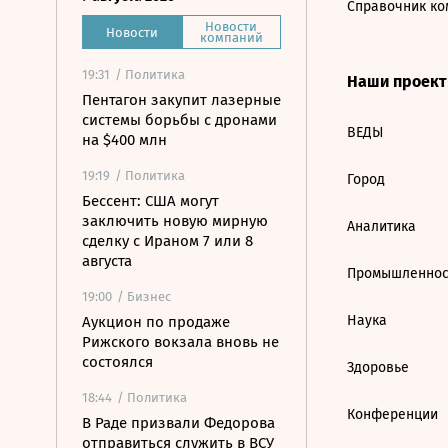
Справочник ко
Новости
Новости
компаний
19:31
/ Политика
Наши проек
Пентагон закупит лазерные
системы борьбы с дронами
ВЕДЫ
на $400 млн
19:19
/ Политика
Город
Бессент: США могут
заключить новую мирную
Аналитика
сделку с Ираном 7 или 8
августа
Промышленнос
19:00
/ Бизнес
Наука
Аукцион по продаже
Рижского вокзала вновь не
состоялся
Здоровье
18:44
/ Политика
Конференции
В Раде призвали Федорова
отправиться служить в ВСУ