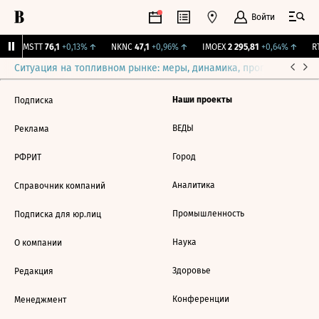
Войти
↑
MSTT
76,1
+0,13%
↑
NKNC
47,1
+0,96%
↑
IMOEX
2 295,81
+0,64%
↑
RT
Ситуация на топливном рынке: меры, динамика, прогнозы
Выб
Наши проекты
Подписка
ВЕДЫ
Реклама
Город
РФРИТ
Аналитика
Справочник компаний
Промышленность
Подписка для юр.лиц
Наука
О компании
Здоровье
Редакция
Конференции
Менеджмент