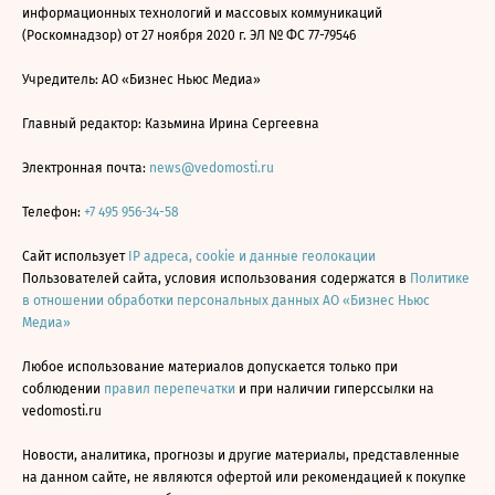
информационных технологий и массовых коммуникаций
(Роскомнадзор) от 27 ноября 2020 г. ЭЛ № ФС 77-79546
Учредитель: АО «Бизнес Ньюс Медиа»
Главный редактор: Казьмина Ирина Сергеевна
Электронная почта:
news@vedomosti.ru
Телефон:
+7 495 956-34-58
Сайт использует
IP адреса, cookie и данные геолокации
Пользователей сайта, условия использования содержатся в
Политике
в отношении обработки персональных данных АО «Бизнес Ньюс
Медиа»
Любое использование материалов допускается только при
соблюдении
правил перепечатки
и при наличии гиперссылки на
vedomosti.ru
Новости, аналитика, прогнозы и другие материалы, представленные
на данном сайте, не являются офертой или рекомендацией к покупке