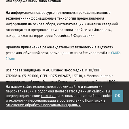
или продаже каких-либо активов.
На информационном ресурсе применяются рекомендательные
технологии (информационные технологии предоставления
информации на основе сбора, систематизации и анализа сведений,
относящихся к предпочтениям пользователей сети «Интернет»,
находящихся на территории Российской Федерации).
Правила применения рекомендательных технологий в виджетах
рекламно-обменной сети, размещенных на сайте vedomosti.ru:
СМИ2
,
24smi
Все права защищены © АО Бизнес Ньюс Медиа, ИНН/КПП
7712108141/771501001, ОГРН 1027739124775, 127018, г. Москва, вн.тер.г.
муниципальный округ Марьина Роща, ул. Полковая, д. 3, стр. 1 1999—
На нашем сайте используются cookie-файлы и технологии
2026
персонализации. Продолжая пользоваться данным сайтом, вы
ОК
подтверждаете свое
согласие
на использование файлов cookie
и технологий персонализации в соответствии с
Политикой в
отношении обработки персональных данных.