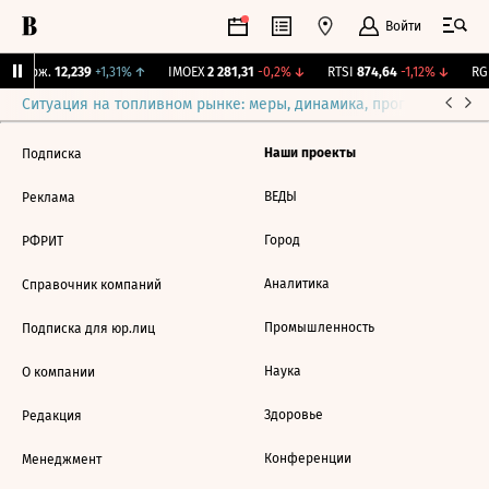
Войти
Y Бирж.
12,239
+1,31%
↑
IMOEX
2 281,31
-0,2%
↓
RTSI
874,64
-1,12%
↓
RGB
Ситуация на топливном рынке: меры, динамика, прогнозы
Выб
Наши проекты
Подписка
ВЕДЫ
Реклама
Город
РФРИТ
Аналитика
Справочник компаний
Промышленность
Подписка для юр.лиц
Наука
О компании
Здоровье
Редакция
Конференции
Менеджмент