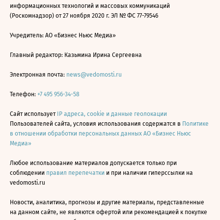
информационных технологий и массовых коммуникаций
(Роскомнадзор) от 27 ноября 2020 г. ЭЛ № ФС 77-79546
Учредитель: АО «Бизнес Ньюс Медиа»
Главный редактор: Казьмина Ирина Сергеевна
Электронная почта:
news@vedomosti.ru
Телефон:
+7 495 956-34-58
Сайт использует
IP адреса, cookie и данные геолокации
Пользователей сайта, условия использования содержатся в
Политике
в отношении обработки персональных данных АО «Бизнес Ньюс
Медиа»
Любое использование материалов допускается только при
соблюдении
правил перепечатки
и при наличии гиперссылки на
vedomosti.ru
Новости, аналитика, прогнозы и другие материалы, представленные
на данном сайте, не являются офертой или рекомендацией к покупке