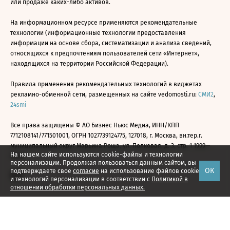
или продаже каких-либо активов.
На информационном ресурсе применяются рекомендательные
технологии (информационные технологии предоставления
информации на основе сбора, систематизации и анализа сведений,
относящихся к предпочтениям пользователей сети «Интернет»,
находящихся на территории Российской Федерации).
Правила применения рекомендательных технологий в виджетах
рекламно-обменной сети, размещенных на сайте vedomosti.ru:
СМИ2
,
24smi
Все права защищены © АО Бизнес Ньюс Медиа, ИНН/КПП
7712108141/771501001, ОГРН 1027739124775, 127018, г. Москва, вн.тер.г.
муниципальный округ Марьина Роща, ул. Полковая, д. 3, стр. 1 1999—
На нашем сайте используются cookie-файлы и технологии
2026
персонализации. Продолжая пользоваться данным сайтом, вы
ОК
подтверждаете свое
согласие
на использование файлов cookie
и технологий персонализации в соответствии с
Политикой в
отношении обработки персональных данных.