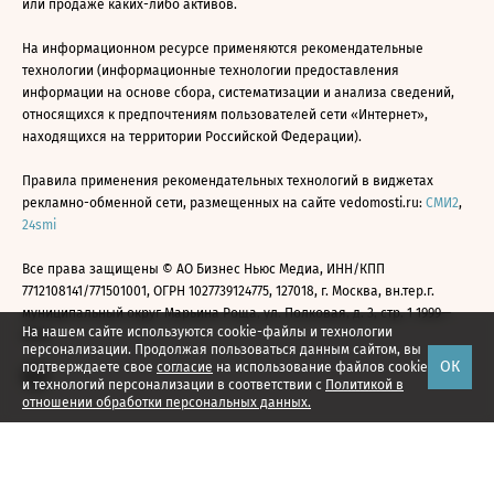
или продаже каких-либо активов.
На информационном ресурсе применяются рекомендательные
технологии (информационные технологии предоставления
информации на основе сбора, систематизации и анализа сведений,
относящихся к предпочтениям пользователей сети «Интернет»,
находящихся на территории Российской Федерации).
Правила применения рекомендательных технологий в виджетах
рекламно-обменной сети, размещенных на сайте vedomosti.ru:
СМИ2
,
24smi
Все права защищены © АО Бизнес Ньюс Медиа, ИНН/КПП
7712108141/771501001, ОГРН 1027739124775, 127018, г. Москва, вн.тер.г.
муниципальный округ Марьина Роща, ул. Полковая, д. 3, стр. 1 1999—
На нашем сайте используются cookie-файлы и технологии
2026
персонализации. Продолжая пользоваться данным сайтом, вы
ОК
подтверждаете свое
согласие
на использование файлов cookie
и технологий персонализации в соответствии с
Политикой в
отношении обработки персональных данных.