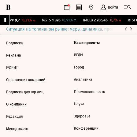
Войти
BISVP
9,7
-0,21%
↓
MGTS
1 326
+0,91%
↑
IMOEX
2 285,46
-0,7%
↓
RTSI
8
Ситуация на топливном рынке: меры, динамика, прогнозы
Выб
Наши проекты
Подписка
ВЕДЫ
Реклама
Город
РФРИТ
Аналитика
Справочник компаний
Промышленность
Подписка для юр.лиц
Наука
О компании
Здоровье
Редакция
Конференции
Менеджмент