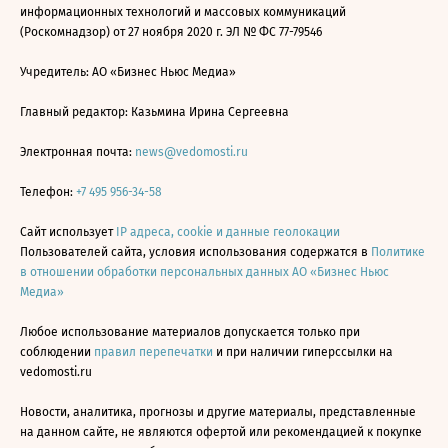
информационных технологий и массовых коммуникаций
(Роскомнадзор) от 27 ноября 2020 г. ЭЛ № ФС 77-79546
Учредитель: АО «Бизнес Ньюс Медиа»
Главный редактор: Казьмина Ирина Сергеевна
Электронная почта:
news@vedomosti.ru
Телефон:
+7 495 956-34-58
Сайт использует
IP адреса, cookie и данные геолокации
Пользователей сайта, условия использования содержатся в
Политике
в отношении обработки персональных данных АО «Бизнес Ньюс
Медиа»
Любое использование материалов допускается только при
соблюдении
правил перепечатки
и при наличии гиперссылки на
vedomosti.ru
Новости, аналитика, прогнозы и другие материалы, представленные
на данном сайте, не являются офертой или рекомендацией к покупке