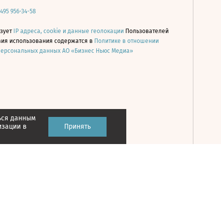
 495 956-34-58
ьзует
IP адреса, cookie и данные геолокации
Пользователей
овия использования содержатся в
Политике в отношении
персональных данных АО «Бизнес Ньюс Медиа»
ься данным
Принять
изации в