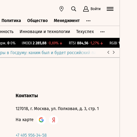
Войти
Политика
Общество
Менеджмент
нность
Инновации и технологии
Техуспех
ть
Политика
Общество
Менеджмент
ж.
0
0%
IMOEX
2 285,88
-0,69%
↓
RTSI
884,56
-1,27%
↓
RGBI
115,39
+0,13
ры в Госдуму: каким был и будет российский парламент
Война н
Контакты
127018, г. Москва, ул. Полковая, д. 3, стр. 1
На карте
+7 495 956-34-58