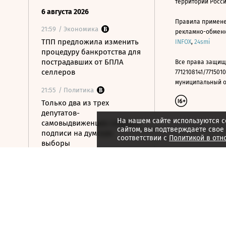
территории Росс
6 августа 2026
Правила примене
21:59
/ Экономика
рекламно-обменно
ТПП предложила изменить
INFOX
,
24smi
процедуру банкротства для
пострадавших от БПЛА
Все права защищ
селлеров
7712108141/7715010
муниципальный окр
21:55
/ Политика
Только два из трех
депутатов-
На нашем сайте используются c
самовыдвиженцев собрали
сайтом, вы подтверждаете свое
подписи на думские
соответствии с
Политикой в отн
выборы
21:53
/ Политика
56% россиян
определились, за кого
проголосуют на выборах в
Госдуму
21:50
/ Общество