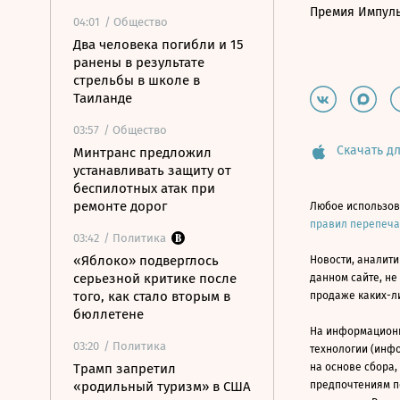
Премия Импул
04:01
/ Общество
Два человека погибли и 15
ранены в результате
стрельбы в школе в
Таиланде
03:57
/ Общество
Скачать дл
Минтранс предложил
устанавливать защиту от
беспилотных атак при
ремонте дорог
Любое использов
правил перепеч
03:42
/ Политика
«Яблоко» подверглось
Новости, аналити
серьезной критике после
данном сайте, не
того, как стало вторым в
продаже каких-л
бюллетене
На информацион
03:20
/ Политика
технологии (инф
Трамп запретил
на основе сбора,
«родильный туризм» в США
предпочтениям п