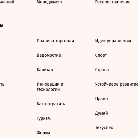
мпаний
Менеджмент
Распространение
ты
Правила торговли
Идеи управления
Ведомости&
Спорт
Капитал
Страна
ть
Инновации и
Устойчивое развити
технологии
Право
Как потратить
Думай
Туризм
Техуспех
Форум