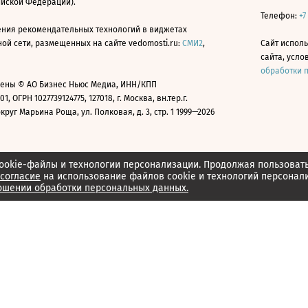
ийской Федерации).
Телефон:
+7
ния рекомендательных технологий в виджетах
й сети, размещенных на сайте vedomosti.ru:
СМИ2
,
Сайт испол
сайта, усл
обработки 
ены © АО Бизнес Ньюс Медиа, ИНН/КПП
01, ОГРН 1027739124775, 127018, г. Москва, вн.тер.г.
уг Марьина Роща, ул. Полковая, д. 3, стр. 1 1999—2026
ookie-файлы и технологии персонализации. Продолжая пользоват
согласие
на использование файлов cookie и технологий персонал
ошении обработки персональных данных.