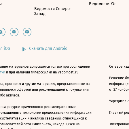
ьс
Ведомости Юг
Ведомости Северо-
Запад
я iOS
Скачать для Android
ание материалов допускается только при соблюдении
Сетевое изд
атки
и при наличии гиперссылки на vedomosti.ru
Решение Фе
ка, прогнозы и другие материалы, представленные на
информацио
 являются офертой или рекомендацией к покупке или
от 27 ноября
ибо активов.
Учредитель
ном ресурсе применяются рекомендательные
ормационные технологии предоставления информации
Главный ре
 систематизации и анализа сведений, относящихся к
ользователей сети «Интернет», находящихся на
Электронна