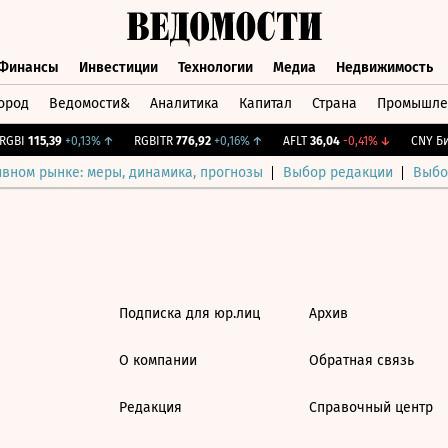
Финансы
Инвестиции
Технологии
Медиа
Недвижимость
ород
Ведомости&
Аналитика
Капитал
Страна
Промышле
а
Финансы
Инвестиции
Технологии
Медиа
Недвижимос
GBI
115,39
+0,13%
↑
RGBITR
776,92
+0,16%
↑
AFLT
36,04
-0,41%
↓
CNY Бир
ивном рынке: меры, динамика, прогнозы
Выбор редакции
Выбо
Подписка для юр.лиц
Архив
О компании
Обратная связь
Редакция
Справочный центр