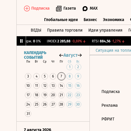
Подписка
Газета
MAX
Глобальные идеи
Бизнес
Экономика
ВЕДЫ
Правила торговли
Идеи управления
Г
Глобальные идеи
Бизнес
Экономик
1%
↓
CNY Бирж.
0
0%
IMOEX
2 285,88
-0,69%
↓
RTSI
884,56
-1,27%
↓
R
Ситуация на топл
КАЛЕНДАРЬ
Август
СОБЫТИЙ
Пн
Вт
Ср
Чт
Пт
Сб
Вс
1
2
3
4
5
6
7
8
9
10
11
12
13
14
15
16
Подписка
17
18
19
20
21
22
23
24
25
26
27
28
29
30
Реклама
31
РФРИТ
7 августа 2026