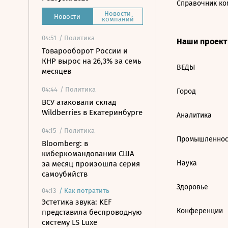
Справочник ко
Новости
Новости
компаний
04:51
/ Политика
Наши проек
Товарооборот России и
КНР вырос на 26,3% за семь
ВЕДЫ
месяцев
04:44
/ Политика
Город
ВСУ атаковали склад
Wildberries в Екатеринбурге
Аналитика
04:15
/ Политика
Промышленнос
Bloomberg: в
киберкомандовании США
Наука
за месяц произошла серия
самоубийств
Здоровье
04:13
/
Как потратить
Эстетика звука: KEF
Конференции
представила беспроводную
систему LS Luxe