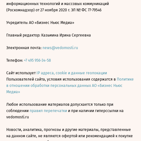
информационных технологий и массовых коммуникаций
(Роскомнадзор) от 27 ноября 2020 г. ЭЛ № ФС 77-79546
Учредитель: АО «Бизнес Ньюс Медиа»
Главный редактор: Казьмина Ирина Сергеевна
Электронная почта:
news@vedomosti.ru
Телефон:
+7 495 956-34-58
Сайт использует
IP адреса, cookie и данные геолокации
Пользователей сайта, условия использования содержатся в
Политике
в отношении обработки персональных данных АО «Бизнес Ньюс
Медиа»
Любое использование материалов допускается только при
соблюдении
правил перепечатки
и при наличии гиперссылки на
vedomosti.ru
Новости, аналитика, прогнозы и другие материалы, представленные
на данном сайте, не являются офертой или рекомендацией к покупке