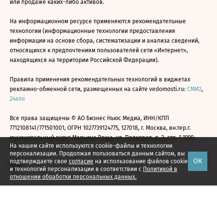
или продаже каких-либо активов.
На информационном ресурсе применяются рекомендательные
технологии (информационные технологии предоставления
информации на основе сбора, систематизации и анализа сведений,
относящихся к предпочтениям пользователей сети «Интернет»,
находящихся на территории Российской Федерации).
Правила применения рекомендательных технологий в виджетах
рекламно-обменной сети, размещенных на сайте vedomosti.ru:
СМИ2
,
24smi
Все права защищены © АО Бизнес Ньюс Медиа, ИНН/КПП
7712108141/771501001, ОГРН 1027739124775, 127018, г. Москва, вн.тер.г.
муниципальный округ Марьина Роща, ул. Полковая, д. 3, стр. 1 1999—
На нашем сайте используются cookie-файлы и технологии
2026
персонализации. Продолжая пользоваться данным сайтом, вы
ОК
подтверждаете свое
согласие
на использование файлов cookie
и технологий персонализации в соответствии с
Политикой в
отношении обработки персональных данных.