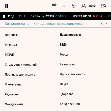
Войти
RGBI
115,3
+0,1%
↑
CNY Бирж.
12,239
+1,31%
↑
IMOEX
2 281,31
-0,2%
↓
RG
Ситуация на топливном рынке: меры, динамика, прогнозы
Выб
Наши проекты
Подписка
ВЕДЫ
Реклама
Город
РФРИТ
Аналитика
Справочник компаний
Промышленность
Подписка для юр.лиц
Наука
О компании
Здоровье
Редакция
Конференции
Менеджмент