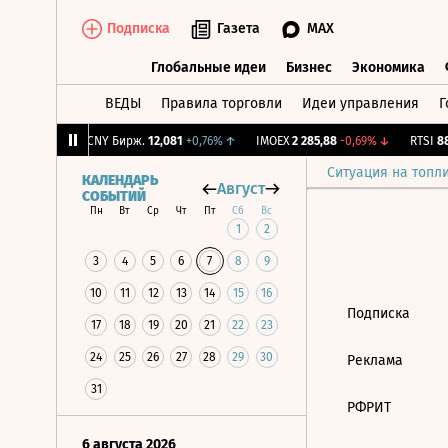
Подписка
Газета
MAX
Глобальные идеи
Бизнес
Экономика
ВЕДЫ
Правила торговли
Идеи управления
Г
Глобальные идеи
Бизнес
Экономик
9
+0,33%
↑
CNY Бирж.
12,081
+0,76%
↑
IMOEX
2 285,88
-0,69%
↓
RTSI
884
Ситуация на топл
КАЛЕНДАРЬ
Август
СОБЫТИЙ
Пн
Вт
Ср
Чт
Пт
Сб
Вс
1
2
3
4
5
6
7
8
9
10
11
12
13
14
15
16
Подписка
17
18
19
20
21
22
23
24
25
26
27
28
29
30
Реклама
31
РФРИТ
6 августа 2026