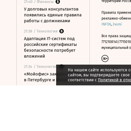
территории Росс
21:40
/ Финансы
У долговых консультантов
Правила примене
появились единые правила
рекламно-обменно
работы с должниками
INFOX
,
24smi
21:38
/ Технологии
Все права защищ
Адаптация IT-систем под
7712108141/7715010
российские сертификаты
муниципальный окр
безопасности потребует
вложений
21:34
/ Технологии
На нашем сайте используются c
«Мойофис» закрыл офисы
сайтом, вы подтверждаете свое
в Петербурге и Иннополисе
соответствии с
Политикой в отн
21:33
/ Политика
Россия поддержала
расширение
авиасообщения с
Казахстаном
21:28
/ Недвижимость