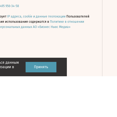
 495 956-34-58
ьзует
IP адреса, cookie и данные геолокации
Пользователей
овия использования содержатся в
Политике в отношении
персональных данных АО «Бизнес Ньюс Медиа»
ься данным
Принять
изации в