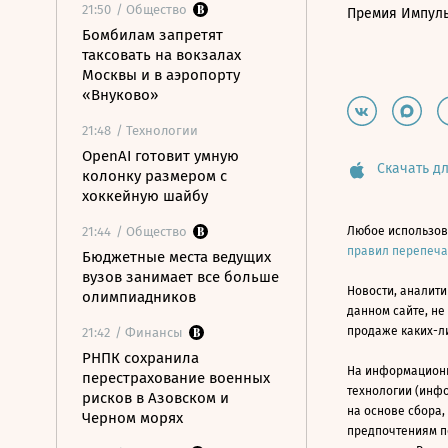
21:50
/ Общество
Премия Импул
Бомбилам запретят
таксовать на вокзалах
Москвы и в аэропорту
«Внуково»
21:48
/ Технологии
OpenAI готовит умную
Скачать дл
колонку размером с
хоккейную шайбу
21:44
/ Общество
Любое использов
правил перепеч
Бюджетные места ведущих
вузов занимает все больше
Новости, аналити
олимпиадников
данном сайте, не
продаже каких-л
21:42
/ Финансы
РНПК сохранила
На информацион
перестрахование военных
технологии (инф
рисков в Азовском и
на основе сбора,
Черном морях
предпочтениям п