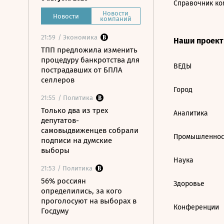
Справочник ко
Новости
Новости
компаний
21:59
/ Экономика
Наши проек
ТПП предложила изменить
процедуру банкротства для
ВЕДЫ
пострадавших от БПЛА
селлеров
Город
21:55
/ Политика
Только два из трех
Аналитика
депутатов-
самовыдвиженцев собрали
Промышленнос
подписи на думские
выборы
Наука
21:53
/ Политика
56% россиян
Здоровье
определились, за кого
проголосуют на выборах в
Конференции
Госдуму