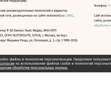
ийской Федерации).
Телефон:
+7
ния рекомендательных технологий в виджетах
й сети, размещенных на сайте vedomosti.ru:
СМИ2
,
Сайт испол
сайта, усл
обработки 
ены © АО Бизнес Ньюс Медиа, ИНН/КПП
01, ОГРН 1027739124775, 127018, г. Москва, вн.тер.г.
уг Марьина Роща, ул. Полковая, д. 3, стр. 1 1999—2026
ookie-файлы и технологии персонализации. Продолжая пользоват
согласие
на использование файлов cookie и технологий персонал
ошении обработки персональных данных.