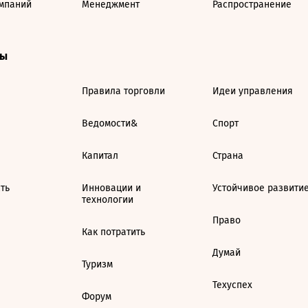
мпаний
Менеджмент
Распространение
ты
Правила торговли
Идеи управления
Ведомости&
Спорт
Капитал
Страна
ть
Инновации и
Устойчивое развити
технологии
Право
Как потратить
Думай
Туризм
Техуспех
Форум