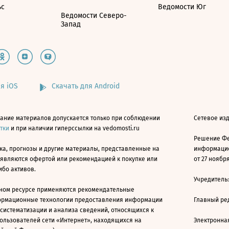
ьс
Ведомости Юг
Ведомости Северо-
Запад
я iOS
Скачать для Android
ание материалов допускается только при соблюдении
Сетевое изд
атки
и при наличии гиперссылки на vedomosti.ru
Решение Фе
ка, прогнозы и другие материалы, представленные на
информацио
 являются офертой или рекомендацией к покупке или
от 27 ноября
ибо активов.
Учредитель
ном ресурсе применяются рекомендательные
ормационные технологии предоставления информации
Главный ре
 систематизации и анализа сведений, относящихся к
ользователей сети «Интернет», находящихся на
Электронна