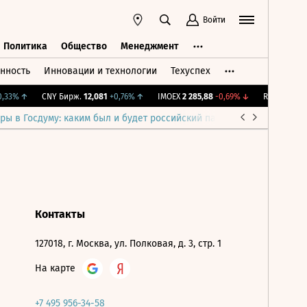
Войти
Политика
Общество
Менеджмент
нность
Инновации и технологии
Техуспех
ть
Политика
Общество
Менеджмент
,33%
↑
CNY Бирж.
12,081
+0,76%
↑
IMOEX
2 285,88
-0,69%
↓
RTSI
884,56
-
ры в Госдуму: каким был и будет российский парламент
Война н
Контакты
127018, г. Москва, ул. Полковая, д. 3, стр. 1
На карте
+7 495 956-34-58