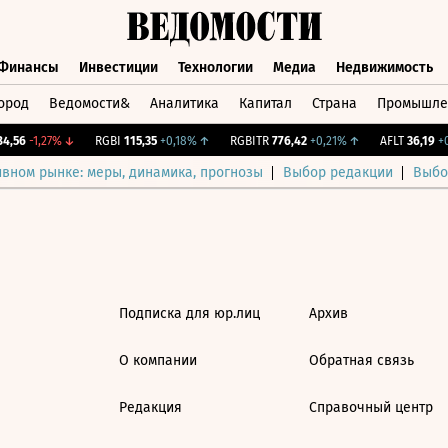
Финансы
Инвестиции
Технологии
Медиа
Недвижимость
ород
Ведомости&
Аналитика
Капитал
Страна
Промышле
а
Финансы
Инвестиции
Технологии
Медиа
Недвижимос
,56
-1,27%
↓
RGBI
115,35
+0,18%
↑
RGBITR
776,42
+0,21%
↑
AFLT
36,19
+0
ивном рынке: меры, динамика, прогнозы
Выбор редакции
Выбо
Подписка для юр.лиц
Архив
О компании
Обратная связь
Редакция
Справочный центр