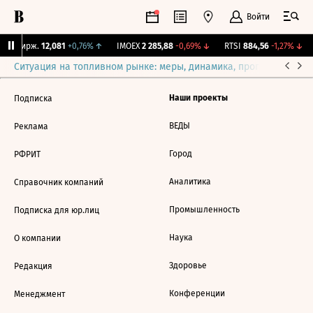
Войти
CNY Бирж.
12,081
+0,76%
↑
IMOEX
2 285,88
-0,69%
↓
RTSI
884,56
-1,27%
↓
Ситуация на топливном рынке: меры, динамика, прогнозы
Выб
Наши проекты
Подписка
ВЕДЫ
Реклама
Город
РФРИТ
Аналитика
Справочник компаний
Промышленность
Подписка для юр.лиц
Наука
О компании
Здоровье
Редакция
Конференции
Менеджмент