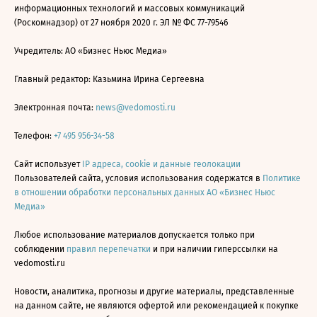
информационных технологий и массовых коммуникаций
(Роскомнадзор) от 27 ноября 2020 г. ЭЛ № ФС 77-79546
Учредитель: АО «Бизнес Ньюс Медиа»
Главный редактор: Казьмина Ирина Сергеевна
Электронная почта:
news@vedomosti.ru
Телефон:
+7 495 956-34-58
Сайт использует
IP адреса, cookie и данные геолокации
Пользователей сайта, условия использования содержатся в
Политике
в отношении обработки персональных данных АО «Бизнес Ньюс
Медиа»
Любое использование материалов допускается только при
соблюдении
правил перепечатки
и при наличии гиперссылки на
vedomosti.ru
Новости, аналитика, прогнозы и другие материалы, представленные
на данном сайте, не являются офертой или рекомендацией к покупке