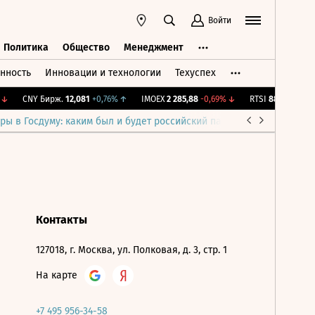
Войти
Политика
Общество
Менеджмент
нность
Инновации и технологии
Техуспех
ть
Политика
Общество
Менеджмент
↓
CNY Бирж.
12,081
+0,76%
↑
IMOEX
2 285,88
-0,69%
↓
RTSI
884,56
-1,27%
ры в Госдуму: каким был и будет российский парламент
Война н
Контакты
127018, г. Москва, ул. Полковая, д. 3, стр. 1
На карте
+7 495 956-34-58