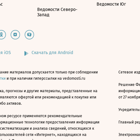
ьс
Ведомости Юг
Ведомости Северо-
Запад
я iOS
Скачать для Android
ание материалов допускается только при соблюдении
Сетевое изд
атки
и при наличии гиперссылки на vedomosti.ru
Решение Фе
ка, прогнозы и другие материалы, представленные на
информацио
 являются офертой или рекомендацией к покупке или
от 27 ноября
ибо активов.
Учредитель
ном ресурсе применяются рекомендательные
ормационные технологии предоставления информации
Главный ре
 систематизации и анализа сведений, относящихся к
ользователей сети «Интернет», находящихся на
Электронна