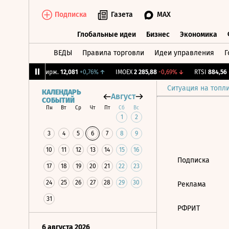
Подписка
Газета
MAX
Глобальные идеи
Бизнес
Экономика
ВЕДЫ
Правила торговли
Идеи управления
Г
Глобальные идеи
Бизнес
Экономик
83%
↓
CNY Бирж.
12,081
+0,76%
↑
IMOEX
2 285,88
-0,69%
↓
RTSI
884,56
-
Ситуация на топл
КАЛЕНДАРЬ
Август
СОБЫТИЙ
Пн
Вт
Ср
Чт
Пт
Сб
Вс
1
2
3
4
5
6
7
8
9
10
11
12
13
14
15
16
Подписка
17
18
19
20
21
22
23
24
25
26
27
28
29
30
Реклама
31
РФРИТ
6 августа 2026