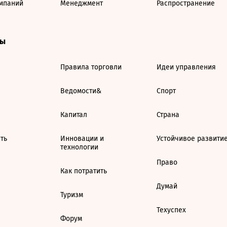
мпаний
Менеджмент
Распространение
ты
Правила торговли
Идеи управления
Ведомости&
Спорт
Капитал
Страна
ть
Инновации и
Устойчивое развити
технологии
Право
Как потратить
Думай
Туризм
Техуспех
Форум