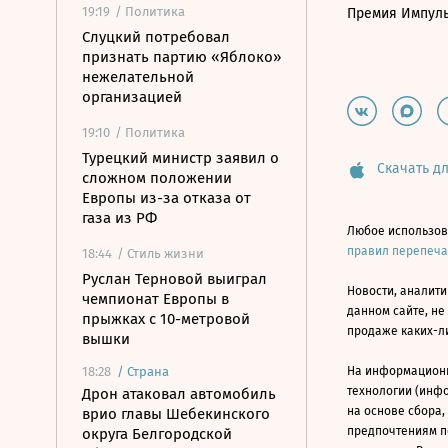
19:19
/ Политика
Премия Импул
Слуцкий потребовал
признать партию «Яблоко»
нежелательной
организацией
19:10
/ Политика
Турецкий министр заявил о
Скачать дл
сложном положении
Европы из-за отказа от
газа из РФ
Любое использов
правил перепеч
18:44
/ Стиль жизни
Руслан Терновой выиграл
Новости, аналити
чемпионат Европы в
данном сайте, не
прыжках с 10-метровой
продаже каких-л
вышки
18:28
/
Страна
На информацион
технологии (инф
Дрон атаковал автомобиль
на основе сбора,
врио главы Шебекинского
предпочтениям п
округа Белгородской