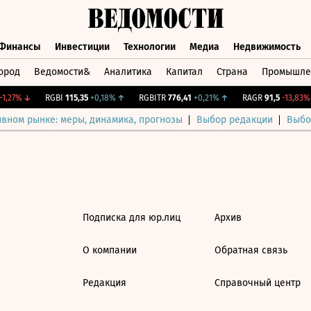
Финансы
Инвестиции
Технологии
Медиа
Недвижимость
ород
Ведомости&
Аналитика
Капитал
Страна
Промышле
а
Финансы
Инвестиции
Технологии
Медиа
Недвижимос
1,27%
↓
RGBI
115,35
+0,18%
↑
RGBITR
776,41
+0,21%
↑
RAGR
91,5
-13,83%
ивном рынке: меры, динамика, прогнозы
Выбор редакции
Выбо
Подписка для юр.лиц
Архив
О компании
Обратная связь
Редакция
Справочный центр