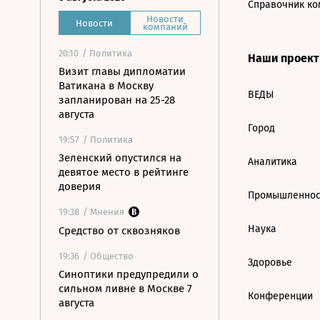
Справочник ко
Новости
Новости
компаний
20:10
/ Политика
Наши проек
Визит главы дипломатии
Ватикана в Москву
ВЕДЫ
запланирован на 25-28
августа
Город
19:57
/ Политика
Зеленский опустился на
Аналитика
девятое место в рейтинге
доверия
Промышленнос
19:38
/ Мнения
Наука
Средство от сквозняков
19:36
/ Общество
Здоровье
Синоптики предупредили о
сильном ливне в Москве 7
Конференции
августа