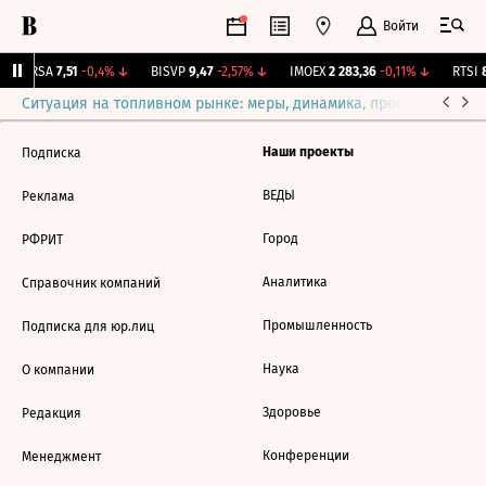
Войти
ARSA
7,51
-0,4%
↓
BISVP
9,47
-2,57%
↓
IMOEX
2 283,36
-0,11%
↓
RTSI
8
Ситуация на топливном рынке: меры, динамика, прогнозы
Выб
Наши проекты
Подписка
ВЕДЫ
Реклама
Город
РФРИТ
Аналитика
Справочник компаний
Промышленность
Подписка для юр.лиц
Наука
О компании
Здоровье
Редакция
Конференции
Менеджмент