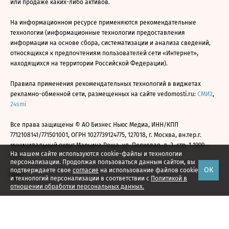
или продаже каких-либо активов.
На информационном ресурсе применяются рекомендательные
технологии (информационные технологии предоставления
информации на основе сбора, систематизации и анализа сведений,
относящихся к предпочтениям пользователей сети «Интернет»,
находящихся на территории Российской Федерации).
Правила применения рекомендательных технологий в виджетах
рекламно-обменной сети, размещенных на сайте vedomosti.ru:
СМИ2
,
24smi
Все права защищены © АО Бизнес Ньюс Медиа, ИНН/КПП
7712108141/771501001, ОГРН 1027739124775, 127018, г. Москва, вн.тер.г.
муниципальный округ Марьина Роща, ул. Полковая, д. 3, стр. 1 1999—
На нашем сайте используются cookie-файлы и технологии
2026
персонализации. Продолжая пользоваться данным сайтом, вы
ОК
подтверждаете свое
согласие
на использование файлов cookie
и технологий персонализации в соответствии с
Политикой в
отношении обработки персональных данных.