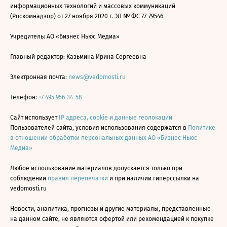
информационных технологий и массовых коммуникаций
(Роскомнадзор) от 27 ноября 2020 г. ЭЛ № ФС 77-79546
Учредитель: АО «Бизнес Ньюс Медиа»
Главный редактор: Казьмина Ирина Сергеевна
Электронная почта:
news@vedomosti.ru
Телефон:
+7 495 956-34-58
Сайт использует
IP адреса, cookie и данные геолокации
Пользователей сайта, условия использования содержатся в
Политике
в отношении обработки персональных данных АО «Бизнес Ньюс
Медиа»
Любое использование материалов допускается только при
соблюдении
правил перепечатки
и при наличии гиперссылки на
vedomosti.ru
Новости, аналитика, прогнозы и другие материалы, представленные
на данном сайте, не являются офертой или рекомендацией к покупке