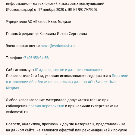
информационных технологий и массовых коммуникаций
(Роскомнадзор) от 27 ноября 2020 г. ЭЛ № ФС 77-79546
Учредитель: АО «Бизнес Ньюс Медиа»
Главный редактор: Казьмина Ирина Сергеевна
Электронная почта:
news@vedomosti.ru
Телефон:
+7 495 956-34-58
Сайт использует
IP адреса, cookie и данные геолокации
Пользователей сайта, условия использования содержатся в
Политике
в отношении обработки персональных данных АО «Бизнес Ньюс
Медиа»
Любое использование материалов допускается только при
соблюдении
правил перепечатки
и при наличии гиперссылки на
vedomosti.ru
Новости, аналитика, прогнозы и другие материалы, представленные
на данном сайте, не являются офертой или рекомендацией к покупке