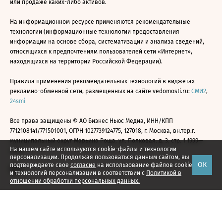
или продаже каких-либо активов.
На информационном ресурсе применяются рекомендательные
технологии (информационные технологии предоставления
информации на основе сбора, систематизации и анализа сведений,
относящихся к предпочтениям пользователей сети «Интернет»,
находящихся на территории Российской Федерации).
Правила применения рекомендательных технологий в виджетах
рекламно-обменной сети, размещенных на сайте vedomosti.ru:
СМИ2
,
24smi
Все права защищены © АО Бизнес Ньюс Медиа, ИНН/КПП
7712108141/771501001, ОГРН 1027739124775, 127018, г. Москва, вн.тер.г.
муниципальный округ Марьина Роща, ул. Полковая, д. 3, стр. 1 1999—
На нашем сайте используются cookie-файлы и технологии
2026
персонализации. Продолжая пользоваться данным сайтом, вы
ОК
подтверждаете свое
согласие
на использование файлов cookie
и технологий персонализации в соответствии с
Политикой в
отношении обработки персональных данных.