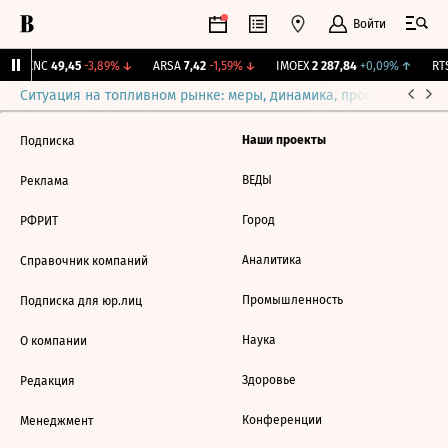
Войти
NKNC
49,45
-3,89%
↓
ARSA
7,42
-1,59%
↓
IMOEX
2 287,84
+0,09%
↑
RTS
Ситуация на топливном рынке: меры, динамика, прогнозы
Выб
Наши проекты
Подписка
ВЕДЫ
Реклама
Город
РФРИТ
Аналитика
Справочник компаний
Промышленность
Подписка для юр.лиц
Наука
О компании
Здоровье
Редакция
Конференции
Менеджмент