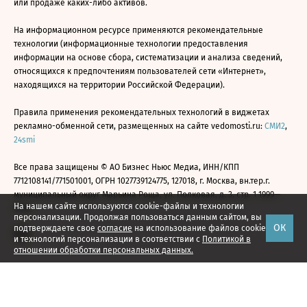
или продаже каких-либо активов.
На информационном ресурсе применяются рекомендательные
технологии (информационные технологии предоставления
информации на основе сбора, систематизации и анализа сведений,
относящихся к предпочтениям пользователей сети «Интернет»,
находящихся на территории Российской Федерации).
Правила применения рекомендательных технологий в виджетах
рекламно-обменной сети, размещенных на сайте vedomosti.ru:
СМИ2
,
24smi
Все права защищены © АО Бизнес Ньюс Медиа, ИНН/КПП
7712108141/771501001, ОГРН 1027739124775, 127018, г. Москва, вн.тер.г.
муниципальный округ Марьина Роща, ул. Полковая, д. 3, стр. 1 1999—
На нашем сайте используются cookie-файлы и технологии
2026
персонализации. Продолжая пользоваться данным сайтом, вы
ОК
подтверждаете свое
согласие
на использование файлов cookie
и технологий персонализации в соответствии с
Политикой в
отношении обработки персональных данных.