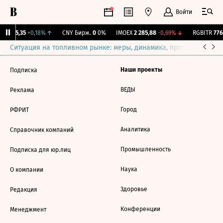
Войти
BI
115,35
+0,18%
↑
CNY Бирж.
0
0%
IMOEX
2 285,88
-0,69%
↓
RGBITR
776,
Ситуация на топливном рынке: меры, динамика, прогнозы
Выб
Наши проекты
Подписка
ВЕДЫ
Реклама
Город
РФРИТ
Аналитика
Справочник компаний
Промышленность
Подписка для юр.лиц
Наука
О компании
Здоровье
Редакция
Конференции
Менеджмент