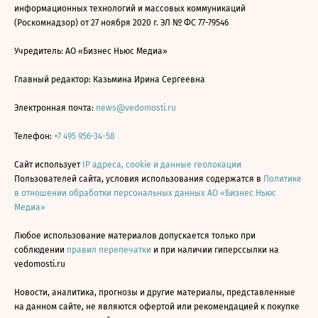
информационных технологий и массовых коммуникаций
(Роскомнадзор) от 27 ноября 2020 г. ЭЛ № ФС 77-79546
Учредитель: АО «Бизнес Ньюс Медиа»
Главный редактор: Казьмина Ирина Сергеевна
Электронная почта:
news@vedomosti.ru
Телефон:
+7 495 956-34-58
Сайт использует
IP адреса, cookie и данные геолокации
Пользователей сайта, условия использования содержатся в
Политике
в отношении обработки персональных данных АО «Бизнес Ньюс
Медиа»
Любое использование материалов допускается только при
соблюдении
правил перепечатки
и при наличии гиперссылки на
vedomosti.ru
Новости, аналитика, прогнозы и другие материалы, представленные
на данном сайте, не являются офертой или рекомендацией к покупке