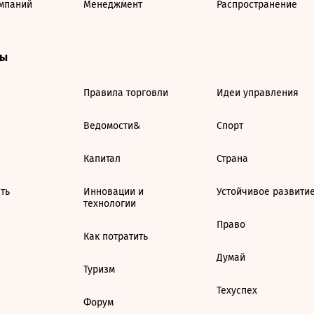
мпаний
Менеджмент
Распространение
ты
Правила торговли
Идеи управления
Ведомости&
Спорт
Капитал
Страна
ть
Инновации и
Устойчивое развити
технологии
Право
Как потратить
Думай
Туризм
Техуспех
Форум