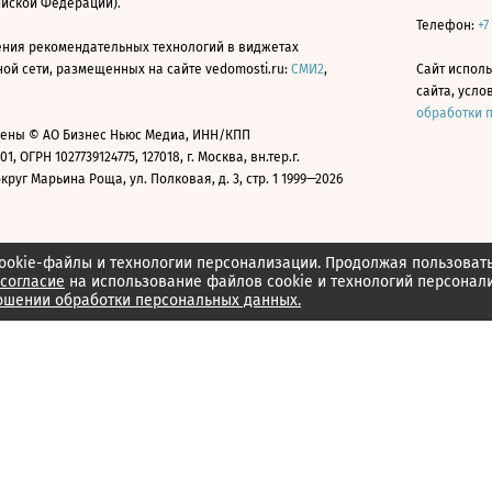
ийской Федерации).
Телефон:
+7
ния рекомендательных технологий в виджетах
й сети, размещенных на сайте vedomosti.ru:
СМИ2
,
Сайт испол
сайта, усл
обработки 
ены © АО Бизнес Ньюс Медиа, ИНН/КПП
01, ОГРН 1027739124775, 127018, г. Москва, вн.тер.г.
уг Марьина Роща, ул. Полковая, д. 3, стр. 1 1999—2026
ookie-файлы и технологии персонализации. Продолжая пользоват
согласие
на использование файлов cookie и технологий персонал
ошении обработки персональных данных.