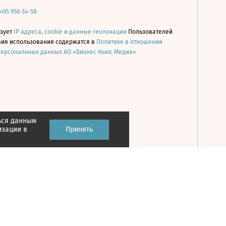
 495 956-34-58
ьзует
IP адреса, cookie и данные геолокации
Пользователей
овия использования содержатся в
Политике в отношении
персональных данных АО «Бизнес Ньюс Медиа»
ься данным
Принять
изации в