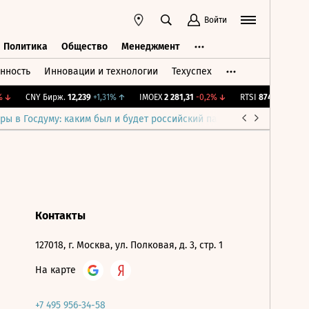
Войти
Политика
Общество
Менеджмент
нность
Инновации и технологии
Техуспех
ть
Политика
Общество
Менеджмент
↓
CNY Бирж.
12,239
+1,31%
↑
IMOEX
2 281,31
-0,2%
↓
RTSI
874,64
-1,12%
ры в Госдуму: каким был и будет российский парламент
Война н
Контакты
127018, г. Москва, ул. Полковая, д. 3, стр. 1
На карте
+7 495 956-34-58