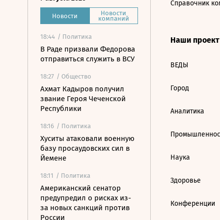
Справочник ко
Новости
Новости
компаний
18:44
/ Политика
Наши проек
В Раде призвали Федорова
отправиться служить в ВСУ
ВЕДЫ
18:27
/ Общество
Город
Ахмат Кадыров получил
звание Героя Чеченской
Республики
Аналитика
18:16
/ Политика
Промышленнос
Хуситы атаковали военную
базу просаудовских сил в
Наука
Йемене
18:11
/ Политика
Здоровье
Американский сенатор
предупредил о рисках из-
Конференции
за новых санкций против
России