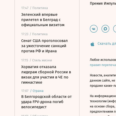
Премия Импул
17:47
/ Политика
Зеленский впервые
прилетел в Белград с
официальным визитом
17:23
/ Политика
Сенат США проголосовал
Скачать дл
за ужесточение санкций
против РФ и Ирана
Любое использов
17:15
/ Стиль жизни
правил перепеч
Хорватия отказала
лидерам сборной России в
Новости, аналити
визах для участия в ЧЕ по
данном сайте, не
гимнастике
продаже каких-л
17:07
/
Страна
В Белгородской области от
На информацион
удара FPV-дрона погиб
технологии (инф
велосипедист
на основе сбора,
предпочтениям п