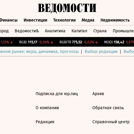
Финансы
Инвестиции
Технологии
Медиа
Недвижимость
ород
Ведомости&
Аналитика
Капитал
Страна
Промышле
а
Финансы
Инвестиции
Технологии
Медиа
Недвижимос
1,12%
↓
RGBI
115,17
-0,06%
↓
RGBITR
775,52
-0,02%
↓
MOEX
158,42
-1,07%
ивном рынке: меры, динамика, прогнозы
Выбор редакции
Выбо
Подписка для юр.лиц
Архив
О компании
Обратная связь
Редакция
Справочный центр