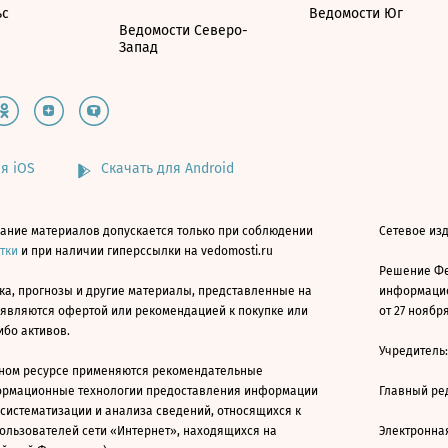
ьс
Ведомости Юг
Ведомости Северо-
Запад
я iOS
Скачать для Android
ание материалов допускается только при соблюдении
Сетевое изд
атки
и при наличии гиперссылки на vedomosti.ru
Решение Фе
ка, прогнозы и другие материалы, представленные на
информацио
 являются офертой или рекомендацией к покупке или
от 27 ноября
ибо активов.
Учредитель
ном ресурсе применяются рекомендательные
ормационные технологии предоставления информации
Главный ре
 систематизации и анализа сведений, относящихся к
ользователей сети «Интернет», находящихся на
Электронна