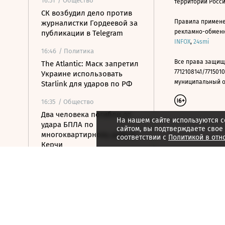
16:51
/ Общество
территории Росс
СК возбудил дело против
Правила примене
журналистки Гордеевой за
рекламно-обменно
публикации в Telegram
INFOX
,
24smi
16:46
/ Политика
Все права защищ
The Atlantic: Маск запретил
7712108141/7715010
Украине использовать
муниципальный окр
Starlink для ударов по РФ
16:35
/ Общество
Два человека погибли от
На нашем сайте используются c
удара БПЛА по
сайтом, вы подтверждаете свое
многоквартирному дому в
соответствии с
Политикой в отн
Керчи
16:32
/ Бизнес
Сбор тепличных овощей в
РФ вырос на 3,5% до 1 млн
тонн
16:23
/ Политика