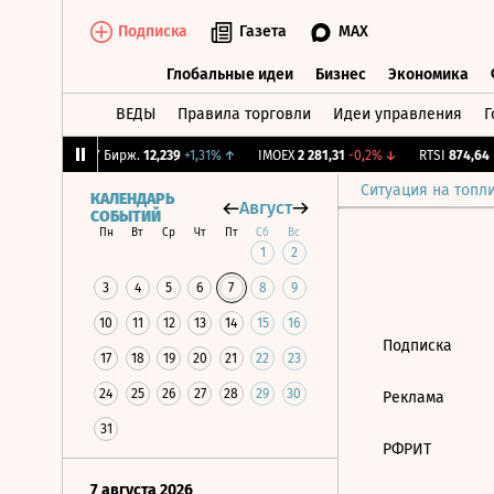
Подписка
Газета
MAX
Глобальные идеи
Бизнес
Экономика
ВЕДЫ
Правила торговли
Идеи управления
Г
Глобальные идеи
Бизнес
Экономик
1,07%
↓
CNY Бирж.
12,239
+1,31%
↑
IMOEX
2 281,31
-0,2%
↓
RTSI
874,64
-
Ситуация на топл
КАЛЕНДАРЬ
Август
СОБЫТИЙ
Пн
Вт
Ср
Чт
Пт
Сб
Вс
1
2
3
4
5
6
7
8
9
10
11
12
13
14
15
16
Подписка
17
18
19
20
21
22
23
24
25
26
27
28
29
30
Реклама
31
РФРИТ
7 августа 2026