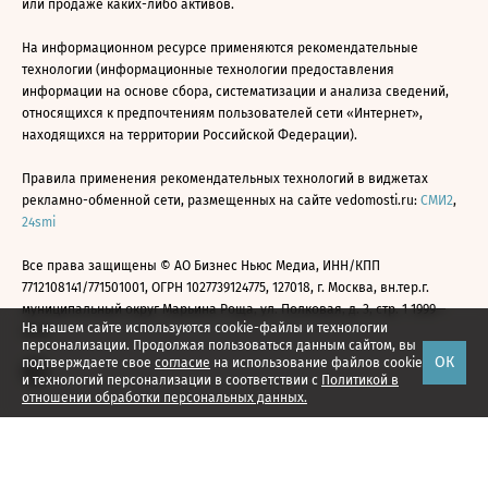
или продаже каких-либо активов.
На информационном ресурсе применяются рекомендательные
технологии (информационные технологии предоставления
информации на основе сбора, систематизации и анализа сведений,
относящихся к предпочтениям пользователей сети «Интернет»,
находящихся на территории Российской Федерации).
Правила применения рекомендательных технологий в виджетах
рекламно-обменной сети, размещенных на сайте vedomosti.ru:
СМИ2
,
24smi
Все права защищены © АО Бизнес Ньюс Медиа, ИНН/КПП
7712108141/771501001, ОГРН 1027739124775, 127018, г. Москва, вн.тер.г.
муниципальный округ Марьина Роща, ул. Полковая, д. 3, стр. 1 1999—
На нашем сайте используются cookie-файлы и технологии
2026
персонализации. Продолжая пользоваться данным сайтом, вы
ОК
подтверждаете свое
согласие
на использование файлов cookie
и технологий персонализации в соответствии с
Политикой в
отношении обработки персональных данных.