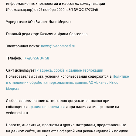
информационных технологий и массовых коммуникаций
(Роскомнадзор) от 27 ноября 2020 г. ЭЛ № ФС 77-79546
Учредитель: АО «Бизнес Ньюс Медиа»
Главный редактор: Казьмина Ирина Сергеевна
Электронная почта:
news@vedomosti.ru
Телефон:
+7 495 956-34-58
Сайт использует
IP адреса, cookie и данные геолокации
Пользователей сайта, условия использования содержатся в
Политике
в отношении обработки персональных данных АО «Бизнес Ньюс
Медиа»
Любое использование материалов допускается только при
соблюдении
правил перепечатки
и при наличии гиперссылки на
vedomosti.ru
Новости, аналитика, прогнозы и другие материалы, представленные
на данном сайте, не являются офертой или рекомендацией к покупке