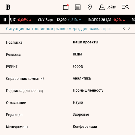
Войти
BI
115,17
-0,06%
↓
CNY Бирж.
12,239
+1,31%
↑
IMOEX
2 281,31
-0,2%
↓
RG
Ситуация на топливном рынке: меры, динамика, прогнозы
Выб
Наши проекты
Подписка
ВЕДЫ
Реклама
Город
РФРИТ
Аналитика
Справочник компаний
Промышленность
Подписка для юр.лиц
Наука
О компании
Здоровье
Редакция
Конференции
Менеджмент