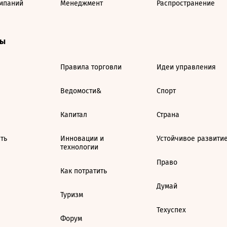
мпаний
Менеджмент
Распространение
ты
Правила торговли
Идеи управления
Ведомости&
Спорт
Капитал
Страна
ть
Инновации и
Устойчивое развити
технологии
Право
Как потратить
Думай
Туризм
Техуспех
Форум