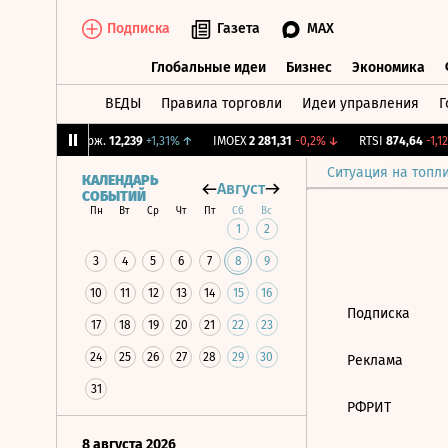
Подписка
Газета
MAX
Глобальные идеи
Бизнес
Экономика
ВЕДЫ
Правила торговли
Идеи управления
Г
Глобальные идеи
Бизнес
Экономик
%
↑
CNY Бирж.
12,239
+1,31%
↑
IMOEX
2 281,31
-0,2%
↓
RTSI
874,64
-1,12
Ситуация на топл
КАЛЕНДАРЬ
Август
СОБЫТИЙ
Пн
Вт
Ср
Чт
Пт
Сб
Вс
1
2
3
4
5
6
7
8
9
10
11
12
13
14
15
16
Подписка
17
18
19
20
21
22
23
24
25
26
27
28
29
30
Реклама
31
РФРИТ
8 августа 2026