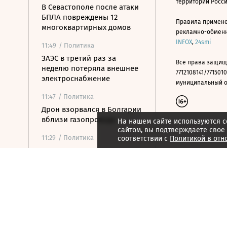
территории Росс
В Севастополе после атаки
БПЛА повреждены 12
Правила примене
многоквартирных домов
рекламно-обменно
INFOX
,
24smi
11:49
/ Политика
ЗАЭС в третий раз за
Все права защищ
неделю потеряла внешнее
7712108141/7715010
электроснабжение
муниципальный окр
11:47
/ Политика
Дрон взорвался в Болгарии
вблизи газопровода
На нашем сайте используются c
сайтом, вы подтверждаете свое
11:29
/ Политика
соответствии с
Политикой в отн
Медведев: переговоры по
конфликту Грузии и
Южной Осетии были
сложными
11:24
/ Политика
Index: Сийярто
заподозрили во