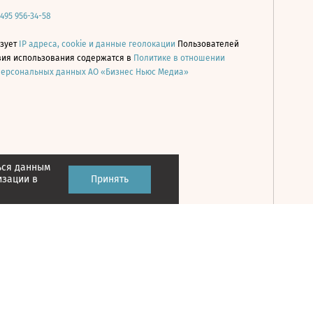
 495 956-34-58
ьзует
IP адреса, cookie и данные геолокации
Пользователей
овия использования содержатся в
Политике в отношении
персональных данных АО «Бизнес Ньюс Медиа»
ься данным
Принять
изации в