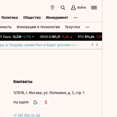
Войти
Политика
Общество
Менеджмент
нность
Инновации и технологии
Техуспех
ть
Политика
Общество
Менеджмент
 Бирж.
12,239
+1,31%
↑
IMOEX
2 281,31
-0,2%
↓
RTSI
874,64
-1,12%
↓
RGBI
ры в Госдуму: каким был и будет российский парламент
Война н
Контакты
127018, г. Москва, ул. Полковая, д. 3, стр. 1
На карте
+7 495 956-34-58