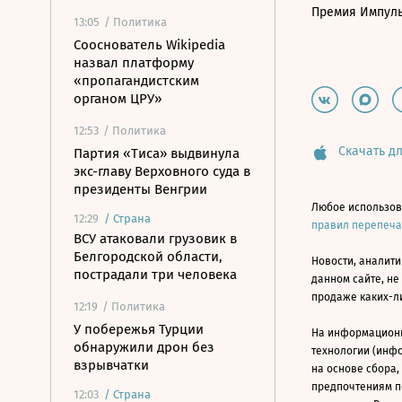
Премия Импул
13:05
/ Политика
Сооснователь Wikipedia
назвал платформу
«пропагандистским
органом ЦРУ»
12:53
/ Политика
Скачать дл
Партия «Тиса» выдвинула
экс-главу Верховного суда в
президенты Венгрии
Любое использов
12:29
/
Страна
правил перепеч
ВСУ атаковали грузовик в
Белгородской области,
Новости, аналити
пострадали три человека
данном сайте, не
продаже каких-л
12:19
/ Политика
У побережья Турции
На информацион
обнаружили дрон без
технологии (инф
взрывчатки
на основе сбора,
предпочтениям п
12:03
/
Страна