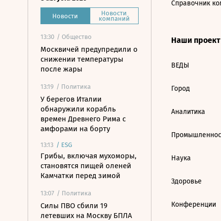
Справочник ко
Новости
Новости
компаний
13:30
/ Общество
Наши проек
Москвичей предупредили о
снижении температуры
ВЕДЫ
после жары
13:19
/ Политика
Город
У берегов Италии
обнаружили корабль
Аналитика
времен Древнего Рима с
амфорами на борту
Промышленнос
13:13
/
ESG
Грибы, включая мухоморы,
Наука
становятся пищей оленей
Камчатки перед зимой
Здоровье
13:07
/ Политика
Конференции
Силы ПВО сбили 19
летевших на Москву БПЛА