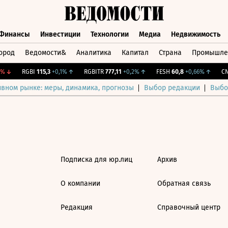
Финансы
Инвестиции
Технологии
Медиа
Недвижимость
ород
Ведомости&
Аналитика
Капитал
Страна
Промышле
а
Финансы
Инвестиции
Технологии
Медиа
Недвижимос
%
↓
RGBI
115,3
+0,1%
↑
RGBITR
777,11
+0,2%
↑
FESH
60,8
+0,66%
↑
CNY
ивном рынке: меры, динамика, прогнозы
Выбор редакции
Выбо
Подписка для юр.лиц
Архив
О компании
Обратная связь
Редакция
Справочный центр