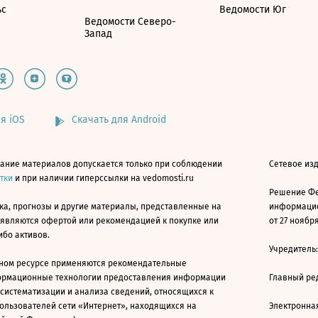
ьс
Ведомости Юг
Ведомости Северо-
Запад
я iOS
Скачать для Android
ание материалов допускается только при соблюдении
Сетевое изд
атки
и при наличии гиперссылки на vedomosti.ru
Решение Фе
ка, прогнозы и другие материалы, представленные на
информацио
 являются офертой или рекомендацией к покупке или
от 27 ноября
ибо активов.
Учредитель
ном ресурсе применяются рекомендательные
ормационные технологии предоставления информации
Главный ре
 систематизации и анализа сведений, относящихся к
ользователей сети «Интернет», находящихся на
Электронна