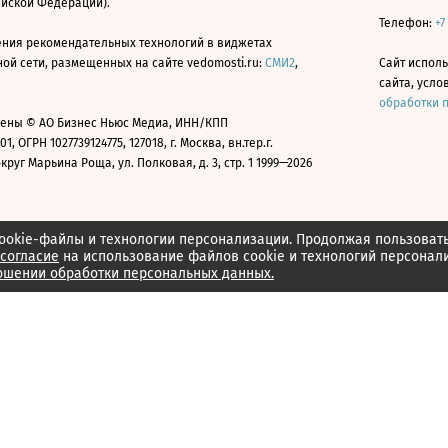
ийской Федерации).
Телефон:
+7
ния рекомендательных технологий в виджетах
й сети, размещенных на сайте vedomosti.ru:
СМИ2
,
Сайт испол
сайта, усл
обработки 
ены © АО Бизнес Ньюс Медиа, ИНН/КПП
01, ОГРН 1027739124775, 127018, г. Москва, вн.тер.г.
уг Марьина Роща, ул. Полковая, д. 3, стр. 1 1999—2026
ookie-файлы и технологии персонализации. Продолжая пользоват
согласие
на использование файлов cookie и технологий персонал
ошении обработки персональных данных.