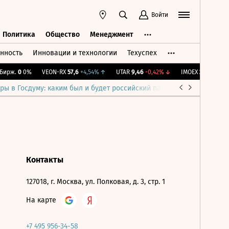
Войти
Политика
Общество
Менеджмент
нность
Инновации и технологии
Техуспех
ть
Политика
Общество
Менеджмент
ирж.
0
0%
VEON-RX
57,6
+4,54%
↑
UTAR
9,46
-0,42%
↓
IMOEX
2 298,4
-0,1
ры в Госдуму: каким был и будет российский парламент
Война н
Контакты
127018, г. Москва, ул. Полковая, д. 3, стр. 1
На карте
+7 495 956-34-58