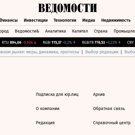
Финансы
Инвестиции
Технологии
Медиа
Недвижимость
ород
Ведомости&
Аналитика
Капитал
Страна
Промышле
а
Финансы
Инвестиции
Технологии
Медиа
Недвижимос
RTSI
894,66
-0,14%
↓
RGBI
115,37
+0,2%
↑
RGBITR
776,53
+0,22%
↑
CNY Б
ивном рынке: меры, динамика, прогнозы
Выбор редакции
Выбо
Подписка для юр.лиц
Архив
О компании
Обратная связь
Редакция
Справочный центр