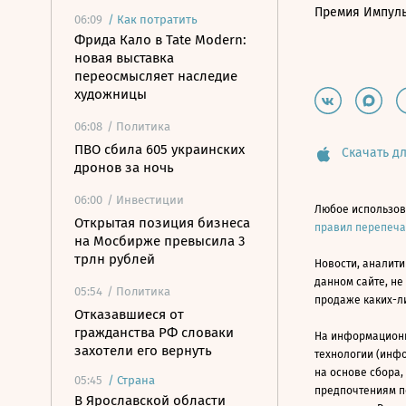
Премия Импул
06:09
/
Как потратить
Фрида Кало в Tate Modern:
новая выставка
переосмысляет наследие
художницы
06:08
/ Политика
ПВО сбила 605 украинских
Скачать дл
дронов за ночь
06:00
/ Инвестиции
Любое использов
Открытая позиция бизнеса
правил перепеч
на Мосбирже превысила 3
трлн рублей
Новости, аналити
данном сайте, не
05:54
/ Политика
продаже каких-л
Отказавшиеся от
гражданства РФ словаки
На информацион
захотели его вернуть
технологии (инф
на основе сбора,
05:45
/
Страна
предпочтениям п
В Ярославской области