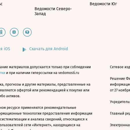
ьс
Ведомости Юг
Ведомости Северо-
Запад
я iOS
Скачать для Android
ание материалов допускается только при соблюдении
Сетевое изд
атки
и при наличии гиперссылки на vedomosti.ru
Решение Фе
ка, прогнозы и другие материалы, представленные на
информацио
 являются офертой или рекомендацией к покупке или
от 27 ноября
ибо активов.
Учредитель
ном ресурсе применяются рекомендательные
ормационные технологии предоставления информации
Главный ре
 систематизации и анализа сведений, относящихся к
ользователей сети «Интернет», находящихся на
Электронна