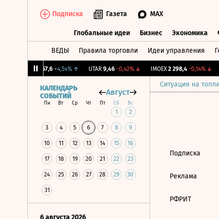
Подписка
Газета
MAX
Глобальные идеи
Бизнес
Экономика
ВЕДЫ
Правила торговли
Идеи управления
Г
Глобальные идеи
Бизнес
Экономик
%
VEON-RX
57,6
+4,54%
↑
UTAR
9,46
-0,42%
↓
IMOEX
2 298,4
-0,14%
↓
Ситуация на топл
КАЛЕНДАРЬ
Август
СОБЫТИЙ
Пн
Вт
Ср
Чт
Пт
Сб
Вс
1
2
3
4
5
6
7
8
9
10
11
12
13
14
15
16
Подписка
17
18
19
20
21
22
23
24
25
26
27
28
29
30
Реклама
31
РФРИТ
6 августа 2026