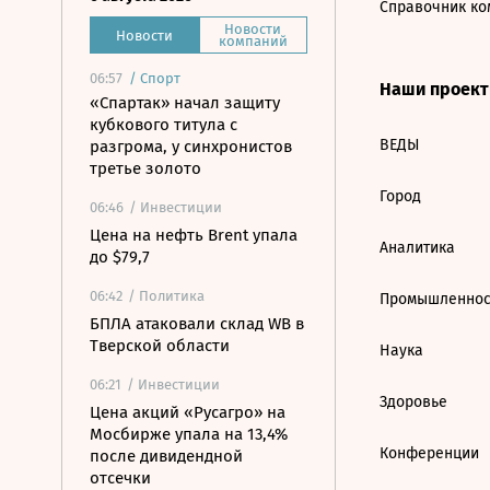
Справочник ко
Новости
Новости
компаний
06:57
/
Спорт
Наши проек
«Спартак» начал защиту
кубкового титула с
ВЕДЫ
разгрома, у синхронистов
третье золото
Город
06:46
/ Инвестиции
Цена на нефть Brent упала
Аналитика
до $79,7
06:42
/ Политика
Промышленнос
БПЛА атаковали склад WB в
Тверской области
Наука
06:21
/ Инвестиции
Здоровье
Цена акций «Русагро» на
Мосбирже упала на 13,4%
Конференции
после дивидендной
отсечки