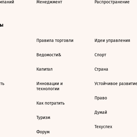
мпаний
Менеджмент
Распространение
ты
Правила торговли
Идеи управления
Ведомости&
Спорт
Капитал
Страна
ть
Инновации и
Устойчивое развити
технологии
Право
Как потратить
Думай
Туризм
Техуспех
Форум