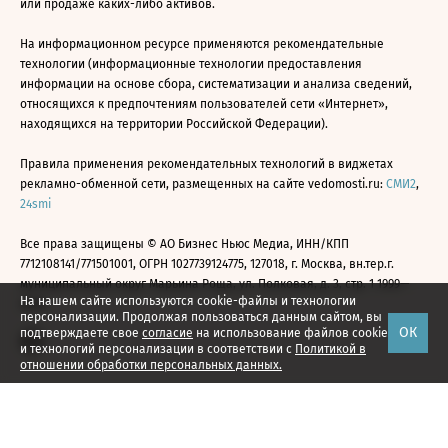
или продаже каких-либо активов.
На информационном ресурсе применяются рекомендательные
технологии (информационные технологии предоставления
информации на основе сбора, систематизации и анализа сведений,
относящихся к предпочтениям пользователей сети «Интернет»,
находящихся на территории Российской Федерации).
Правила применения рекомендательных технологий в виджетах
рекламно-обменной сети, размещенных на сайте vedomosti.ru:
СМИ2
,
24smi
Все права защищены © АО Бизнес Ньюс Медиа, ИНН/КПП
7712108141/771501001, ОГРН 1027739124775, 127018, г. Москва, вн.тер.г.
муниципальный округ Марьина Роща, ул. Полковая, д. 3, стр. 1 1999—
На нашем сайте используются cookie-файлы и технологии
2026
персонализации. Продолжая пользоваться данным сайтом, вы
ОК
подтверждаете свое
согласие
на использование файлов cookie
и технологий персонализации в соответствии с
Политикой в
отношении обработки персональных данных.