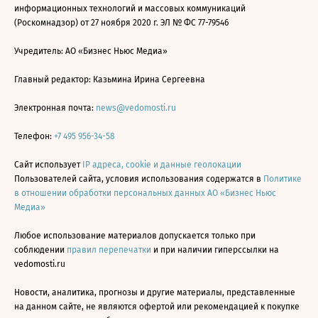
информационных технологий и массовых коммуникаций
(Роскомнадзор) от 27 ноября 2020 г. ЭЛ № ФС 77-79546
Учредитель: АО «Бизнес Ньюс Медиа»
Главный редактор: Казьмина Ирина Сергеевна
Электронная почта:
news@vedomosti.ru
Телефон:
+7 495 956-34-58
Сайт использует
IP адреса, cookie и данные геолокации
Пользователей сайта, условия использования содержатся в
Политике
в отношении обработки персональных данных АО «Бизнес Ньюс
Медиа»
Любое использование материалов допускается только при
соблюдении
правил перепечатки
и при наличии гиперссылки на
vedomosti.ru
Новости, аналитика, прогнозы и другие материалы, представленные
на данном сайте, не являются офертой или рекомендацией к покупке