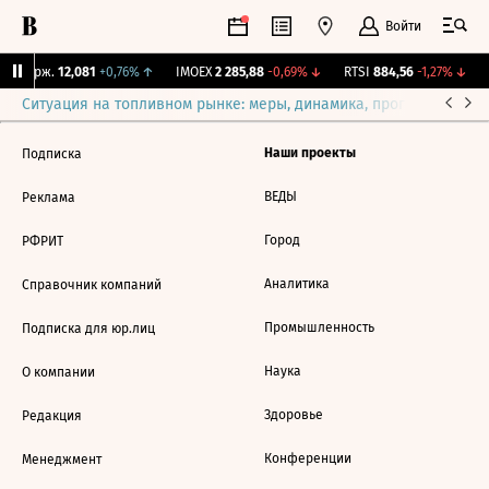
Войти
NY Бирж.
12,081
+0,76%
↑
IMOEX
2 285,88
-0,69%
↓
RTSI
884,56
-1,27%
↓
Ситуация на топливном рынке: меры, динамика, прогнозы
Выб
Наши проекты
Подписка
ВЕДЫ
Реклама
Город
РФРИТ
Аналитика
Справочник компаний
Промышленность
Подписка для юр.лиц
Наука
О компании
Здоровье
Редакция
Конференции
Менеджмент