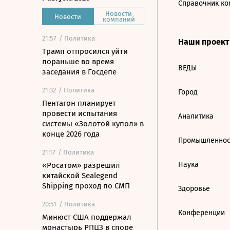
Справочник ко
Новости
Новости
компаний
21:57
/ Политика
Наши проек
Трамп отпросился уйти
пораньше во время
ВЕДЫ
заседания в Госдепе
21:32
/ Политика
Город
Пентагон планирует
провести испытания
Аналитика
системы «Золотой купол» в
конце 2026 года
Промышленнос
21:17
/ Политика
Наука
«Росатом» разрешил
китайской Sealegend
Shipping проход по СМП
Здоровье
20:51
/ Политика
Конференции
Минюст США поддержал
монастырь РПЦЗ в споре