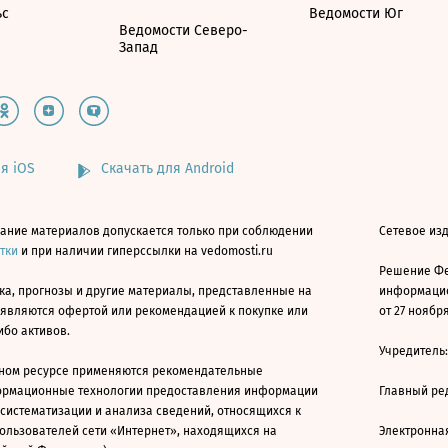
ьс
Ведомости Юг
Ведомости Северо-
Запад
я iOS
Скачать для Android
ание материалов допускается только при соблюдении
Сетевое изд
атки
и при наличии гиперссылки на vedomosti.ru
Решение Фе
ка, прогнозы и другие материалы, представленные на
информацио
 являются офертой или рекомендацией к покупке или
от 27 ноября
ибо активов.
Учредитель
ном ресурсе применяются рекомендательные
ормационные технологии предоставления информации
Главный ре
 систематизации и анализа сведений, относящихся к
ользователей сети «Интернет», находящихся на
Электронна