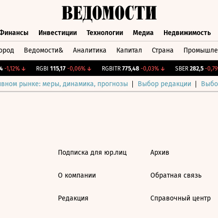
Финансы
Инвестиции
Технологии
Медиа
Недвижимость
ород
Ведомости&
Аналитика
Капитал
Страна
Промышле
а
Финансы
Инвестиции
Технологии
Медиа
Недвижимос
-1,12%
↓
RGBI
115,17
-0,06%
↓
RGBITR
775,48
-0,03%
↓
SBER
282,5
-0,79
ивном рынке: меры, динамика, прогнозы
Выбор редакции
Выбо
Подписка для юр.лиц
Архив
О компании
Обратная связь
Редакция
Справочный центр