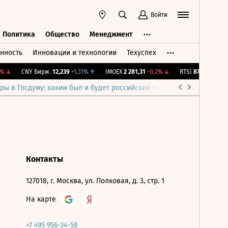
Войти
Политика
Общество
Менеджмент
нность
Инновации и технологии
Техуспех
ть
Политика
Общество
Менеджмент
%
↓
CNY Бирж.
12,239
+1,31%
↑
IMOEX
2 281,31
-0,2%
↓
RTSI
874,64
-1,12%
ры в Госдуму: каким был и будет российский парламент
Война н
Контакты
127018, г. Москва, ул. Полковая, д. 3, стр. 1
На карте
+7 495 956-34-58