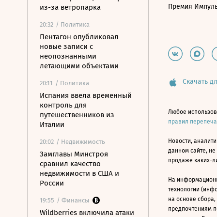
Премия Импул
из-за ветропарка
20:32
/ Политика
Пентагон опубликовал
новые записи с
неопознанными
летающими объектами
Скачать дл
20:11
/ Политика
Испания ввела временный
контроль для
Любое использов
путешественников из
правил перепеч
Италии
Новости, аналити
20:02
/ Недвижимость
данном сайте, не
Замглавы Минстроя
продаже каких-л
сравнил качество
недвижимости в США и
На информацион
России
технологии (инф
на основе сбора,
19:55
/ Финансы
предпочтениям п
Wildberries включила атаки