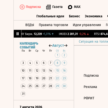
Подписка
Газета
MAX
Глобальные идеи
Бизнес
Экономика
ВЕДЫ
Правила торговли
Идеи управления
Г
Глобальные идеи
Бизнес
Экономик
-0,79%
↓
CNY Бирж.
12,239
+1,31%
↑
IMOEX
2 281,31
-0,2%
↓
RTSI
874,64
Ситуация на топл
КАЛЕНДАРЬ
Август
СОБЫТИЙ
Пн
Вт
Ср
Чт
Пт
Сб
Вс
1
2
3
4
5
6
7
8
9
10
11
12
13
14
15
16
Подписка
17
18
19
20
21
22
23
24
25
26
27
28
29
30
Реклама
31
РФРИТ
7 августа 2026