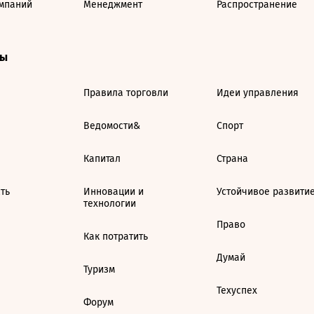
мпаний
Менеджмент
Распространение
ты
Правила торговли
Идеи управления
Ведомости&
Спорт
Капитал
Страна
ть
Инновации и
Устойчивое развити
технологии
Право
Как потратить
Думай
Туризм
Техуспех
Форум