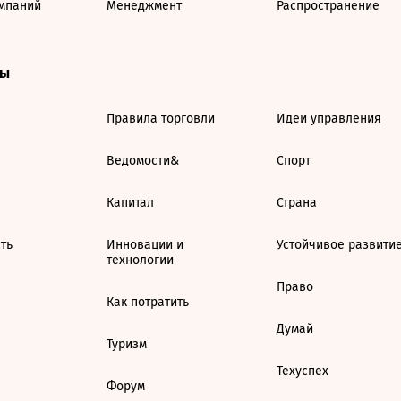
мпаний
Менеджмент
Распространение
ты
Правила торговли
Идеи управления
Ведомости&
Спорт
Капитал
Страна
ть
Инновации и
Устойчивое развити
технологии
Право
Как потратить
Думай
Туризм
Техуспех
Форум