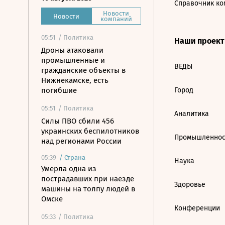
Справочник ко
Новости
Новости
компаний
05:51
/ Политика
Наши проек
Дроны атаковали
промышленные и
ВЕДЫ
гражданские объекты в
Нижнекамске, есть
погибшие
Город
05:51
/ Политика
Аналитика
Силы ПВО сбили 456
украинских беспилотников
Промышленнос
над регионами России
05:39
/
Страна
Наука
Умерла одна из
пострадавших при наезде
Здоровье
машины на толпу людей в
Омске
Конференции
05:33
/ Политика