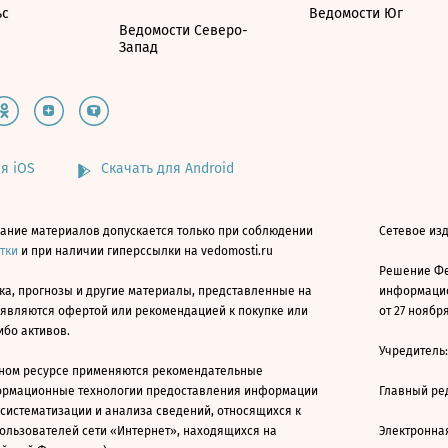
ьс
Ведомости Юг
Ведомости Северо-
Запад
я iOS
Скачать для Android
ание материалов допускается только при соблюдении
Сетевое изд
атки
и при наличии гиперссылки на vedomosti.ru
Решение Фе
ка, прогнозы и другие материалы, представленные на
информацио
 являются офертой или рекомендацией к покупке или
от 27 ноября
ибо активов.
Учредитель
ном ресурсе применяются рекомендательные
ормационные технологии предоставления информации
Главный ре
 систематизации и анализа сведений, относящихся к
ользователей сети «Интернет», находящихся на
Электронна