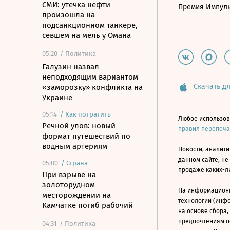
СМИ: утечка нефти
Премия Импул
произошла на
подсанкционном танкере,
севшем на мель у Омана
05:20
/ Политика
Галузин назвал
неподходящим вариантом
Скачать дл
«заморозку» конфликта на
Украине
05:14
/
Как потратить
Любое использов
Речной улов: новый
правил перепеч
формат путешествий по
водным артериям
Новости, аналити
данном сайте, не
05:00
/
Страна
продаже каких-л
При взрыве на
золоторудном
На информацион
месторождении на
технологии (инф
Камчатке погиб рабочий
на основе сбора,
предпочтениям п
04:31
/ Политика