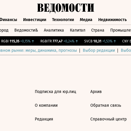
Финансы
Инвестиции
Технологии
Медиа
Недвижимость
ород
Ведомости&
Аналитика
Капитал
Страна
Промышле
а
Финансы
Инвестиции
Технологии
Медиа
Недвижимос
RGBI
115,35
+0,15%
↑
RGBITR
777,47
+0,24%
↑
SVCB
10,31
+1,53%
↑
CNY Б
ивном рынке: меры, динамика, прогнозы
Выбор редакции
Выбо
Подписка для юр.лиц
Архив
О компании
Обратная связь
Редакция
Справочный центр