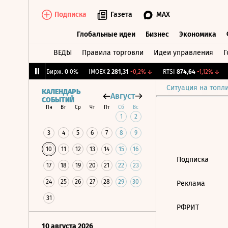
Подписка
Газета
MAX
Глобальные идеи
Бизнес
Экономика
ВЕДЫ
Правила торговли
Идеи управления
Г
Глобальные идеи
Бизнес
Экономик
1,53%
↑
CNY Бирж.
0
0%
IMOEX
2 281,31
-0,2%
↓
RTSI
874,64
-1,12%
↓
Ситуация на топл
КАЛЕНДАРЬ
Август
СОБЫТИЙ
Пн
Вт
Ср
Чт
Пт
Сб
Вс
1
2
3
4
5
6
7
8
9
10
11
12
13
14
15
16
Подписка
17
18
19
20
21
22
23
24
25
26
27
28
29
30
Реклама
31
РФРИТ
10 августа 2026