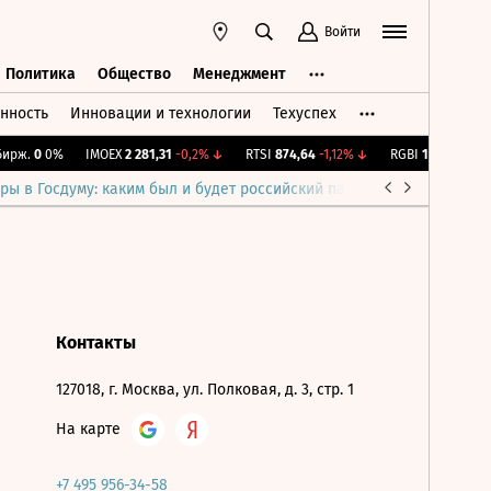
Войти
Политика
Общество
Менеджмент
нность
Инновации и технологии
Техуспех
ть
Политика
Общество
Менеджмент
ирж.
0
0%
IMOEX
2 281,31
-0,2%
↓
RTSI
874,64
-1,12%
↓
RGBI
115,35
+0,15
ры в Госдуму: каким был и будет российский парламент
Война н
Контакты
127018, г. Москва, ул. Полковая, д. 3, стр. 1
На карте
+7 495 956-34-58